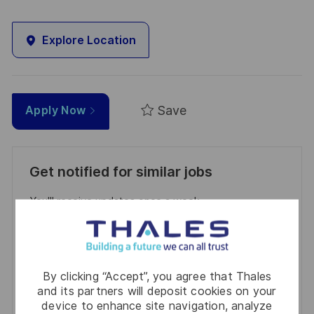
Explore Location
Save
Apply Now
Get notified for similar jobs
You'll receive updates once a week
Enter
Email
address
Required
Review and agree to the terms of processing
By clicking “Accept”, you agree that Thales
(Required)
and its partners will deposit cookies on your
personal information
device to enhance site navigation, analyze