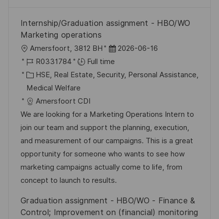
Internship/Graduation assignment - HBO/WO
Marketing operations
L
P
Amersfoort, 3812 BH
2026-06-16
o
J
o
R0331784
Full time
c
o
C
s
HSE, Real Estate, Security, Personal Assistance,
a
b
a
t
Medical Welfare
t
I
t
e
Amersfoort CDI
i
d
e
d
We are looking for a Marketing Operations Intern to
o
g
D
join our team and support the planning, execution,
n
o
a
and measurement of our campaigns. This is a great
r
t
opportunity for someone who wants to see how
y
e
marketing campaigns actually come to life, from
concept to launch to results.
Graduation assignment - HBO/WO - Finance &
Control; Improvement on (financial) monitoring