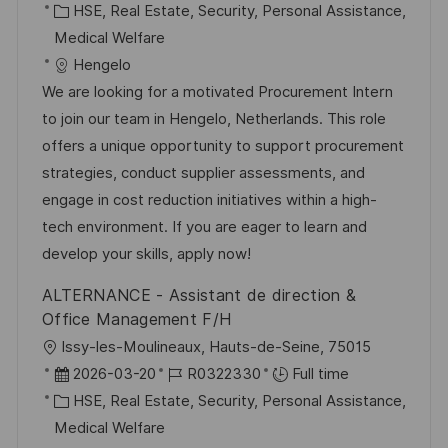
c
o
C
s
HSE, Real Estate, Security, Personal Assistance,
a
b
a
t
Medical Welfare
t
I
t
e
Hengelo
i
d
e
d
We are looking for a motivated Procurement Intern
o
g
D
to join our team in Hengelo, Netherlands. This role
n
o
a
offers a unique opportunity to support procurement
r
t
strategies, conduct supplier assessments, and
y
e
engage in cost reduction initiatives within a high-
tech environment. If you are eager to learn and
develop your skills, apply now!
ALTERNANCE - Assistant de direction &
Office Management F/H
L
Issy-les-Moulineaux, Hauts-de-Seine, 75015
o
P
J
2026-03-20
R0322330
Full time
c
o
C
o
HSE, Real Estate, Security, Personal Assistance,
a
s
a
b
Medical Welfare