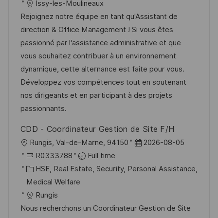
t
t
t
I
Issy-les-Moulineaux
i
e
e
d
Rejoignez notre équipe en tant qu'Assistant de
o
d
g
direction & Office Management ! Si vous êtes
n
D
o
passionné par l'assistance administrative et que
a
r
vous souhaitez contribuer à un environnement
t
y
dynamique, cette alternance est faite pour vous.
e
Développez vos compétences tout en soutenant
nos dirigeants et en participant à des projets
passionnants.
CDD - Coordinateur Gestion de Site F/H
L
P
Rungis, Val-de-Marne, 94150
2026-08-05
o
J
o
R0333788
Full time
c
o
C
s
HSE, Real Estate, Security, Personal Assistance,
a
b
a
t
Medical Welfare
t
I
t
e
Rungis
i
d
e
d
Nous recherchons un Coordinateur Gestion de Site