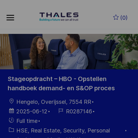
Skip to main content
Skip to main content
(0)
-
-
Stageopdracht – HBO - Opstellen
handboek demand- en S&OP proces
Location
Hengelo, Overijssel, 7554 RR
Posted
Job
2025-06-12
R0287146
Date
Id
Hiring
Full time
Type
Category
HSE, Real Estate, Security, Personal