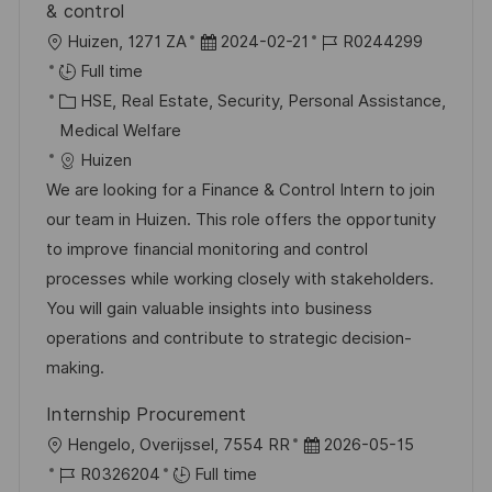
& control
L
P
J
Huizen, 1271 ZA
2024-02-21
R0244299
o
o
o
Full time
c
C
s
b
HSE, Real Estate, Security, Personal Assistance,
a
a
t
I
Medical Welfare
t
t
e
d
Huizen
i
e
d
We are looking for a Finance & Control Intern to join
o
g
D
our team in Huizen. This role offers the opportunity
n
o
a
to improve financial monitoring and control
r
t
processes while working closely with stakeholders.
y
e
You will gain valuable insights into business
operations and contribute to strategic decision-
making.
Internship Procurement
L
P
Hengelo, Overijssel, 7554 RR
2026-05-15
o
J
o
R0326204
Full time