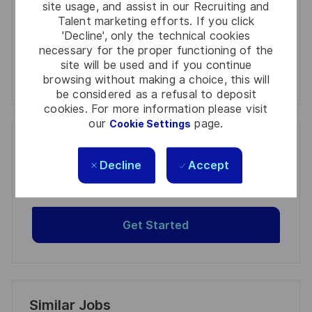
site usage, and assist in our Recruiting and
Activate
Talent marketing efforts. If you click
'Decline', only the technical cookies
Manage alerts
necessary for the proper functioning of the
site will be used and if you continue
browsing without making a choice, this will
Manage alerts
be considered as a refusal to deposit
cookies. For more information please visit
our
page.
Cookie Settings
Get tailored job recommendations
Decline
Accept
based on your interests.
Get Started
Similar Jobs