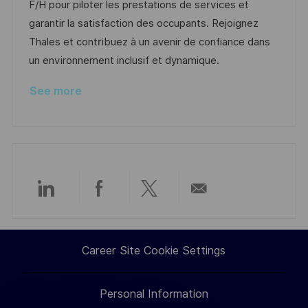
o
g
D
F/H pour piloter les prestations de services et
n
o
a
garantir la satisfaction des occupants. Rejoignez
r
t
Thales et contribuez à un avenir de confiance dans
y
e
un environnement inclusif et dynamique.
See more
Share
Share
Share
Share
via
via
via
via
Career Site Cookie Settings
LinkedIn
Facebook
twitter
email
Personal Information