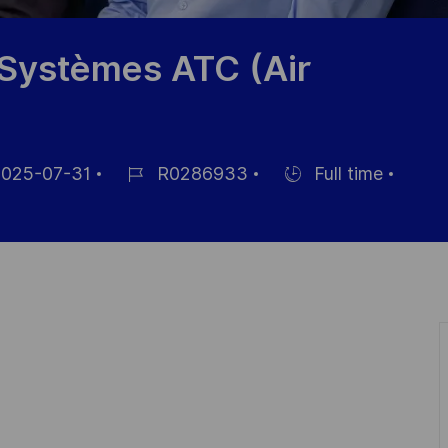
 Systèmes ATC (Air
025-07-31
R0286933
Full time
Job
Hiring
Id
Type