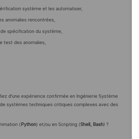
érification système et les automatiser,
les anomalies rencontrées,
s de spécification du système,
le test des anomalies,
ifiez d'une expérience confirmée en Ingénierie Système
on de systèmes techniques critiques complexes avec des
mmation (
Python
) et/ou en Scripting (
Shell, Bash
) ?