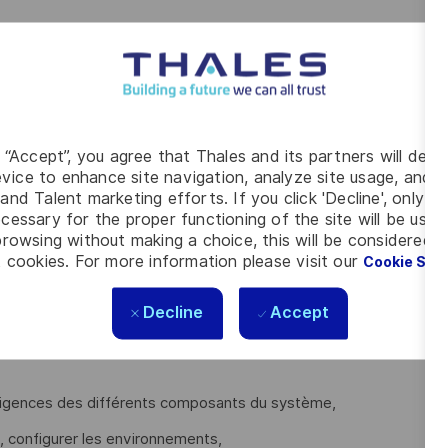
el et matériel,
sons système dans les règles de gestion de configuration en
g “Accept”, you agree that Thales and its partners will depo
vice to enhance site navigation, analyze site usage, and as
(via un plan de tests d'intégration),
and Talent marketing efforts. If you click 'Decline', only t
cessary for the proper functioning of the site will be used
rowsing without making a choice, this will be considered a
les activités,
 cookies. For more information please visit our
Cookie Set
rticiper et analyser les résultats,
Decline
Accept
édures de test d'intégration et de vérification.
 exigences des différents composants du système,
, configurer les environnements,