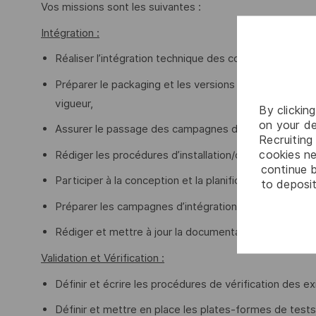
Vos missions sont les suivantes :
Intégration :
Réaliser l’intégration technique des composants logici
Préparer le packaging et les versions pour les livrai
vigueur,
By clickin
on your de
Assurer le passage des campagnes de tests systèmes 
Recruiting 
cookies ne
Rédiger les procédures d’installation/de déploiement,
continue b
Participer à la conception et la planification de toutes 
to deposit
Préparer les campagnes d’intégration et de tests, y pa
Rédiger et mettre à jour la documentation sur les proc
Validation et Vérification :
Définir et écrire les procédures de vérification des
Définir et mettre en place les plates-formes de tests