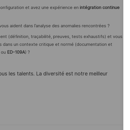
e configuration et avez une expérience en
intégration continue
vous aident dans l’analyse des anomalies rencontrées ?
 (définition, traçabilité, preuves, tests exhaustifs) et vous
s dans un contexte critique et normé (documentation et
ou
ED-109A
) ?
s les talents. La diversité est notre meilleur