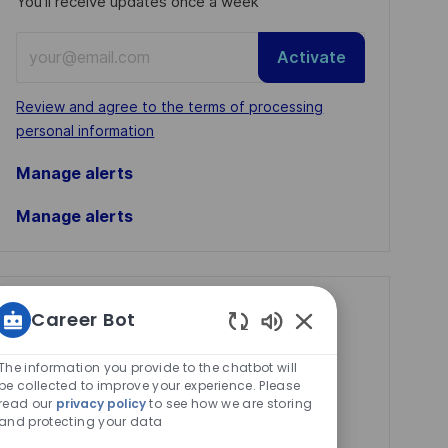
You'll receive updates once a week
Enter
Activate
Email
address
Required
Review and agree to the terms of processing
(Required)
personal information
Manage alerts
Manage alerts
Get tailored job
Career Bot
recommendations
Enabled
Chatbot
The information you provide to the chatbot will
based on your
Sounds
be collected to improve your experience. Please
interests.
read our
privacy policy
to see how we are storing
and protecting your data