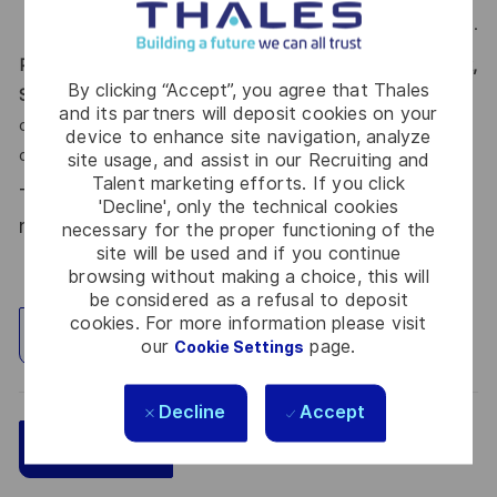
(Project Manager, System Engineering Manager, IVVQM).
Poste à pourvoir sur nos sites clients en Europe (Danemark,
By clicking “Accept”, you agree that Thales
Suède, Croatie, Irlande)
avec la possibilité de missions
and its partners will deposit cookies on your
courtes sur d’autres sites (tours régionales ou approches)
device to enhance site navigation, analyze
du client ou sur les sites Thalès de Rungis ou Toulouse.
site usage, and assist in our Recruiting and
Talent marketing efforts. If you click
Thales reconnait tous les talents, la diversité est
'Decline', only the technical cookies
notre meilleur atout. Postulez et rejoignez nous !
necessary for the proper functioning of the
site will be used and if you continue
browsing without making a choice, this will
be considered as a refusal to deposit
cookies. For more information please visit
Explore Location
our
page.
Cookie Settings
Decline
Accept
Save
Apply Now