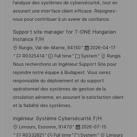
i
d
g
d
l'analyse des systèmes de cybersécurité, tout en
o
o
D
assurant une interface client efficace. Rejoignez-
n
r
a
nous pour contribuer à un avenir de confiance.
y
t
Support site manager for T-ONE Hungarian
e
Instance F/H
L
P
Rungis, Val-de-Marne, 94150
2026-04-17
o
J
C
o
R0325414
Full time
System
Rungis
c
o
a
s
Nous recherchons un Ingénieur Support Site pour
a
b
t
t
rejoindre notre équipe à Budapest. Vous serez
t
I
e
e
responsable du déploiement et du support
i
d
g
d
opérationnel des systèmes de gestion de la
o
o
D
circulation aérienne, en assurant la satisfaction client
n
r
a
et la fiabilité des systèmes.
y
t
Ingénieur Système Cybersécurité F/H
e
L
P
Limours, Essonne, 91470
2026-07-15
o
J
C
o
R0332821
Full time
System
Limours