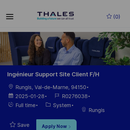
Skip to main content
Skip to main content
(0)
-
-
Ingénieur Support Site Client F/H
Location
Rungis, Val-de-Marne, 94150
Posted
Job
2025-01-28
R0276038
Date
Id
Hiring
Category
Full time
System
Rungis
Type
Save
Apply Now