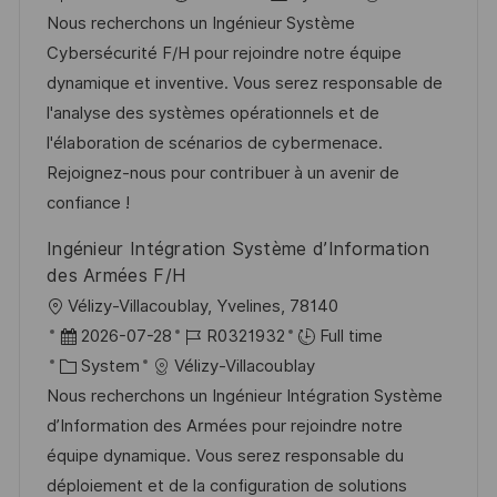
c
o
a
s
Nous recherchons un Ingénieur Système
a
b
t
t
Cybersécurité F/H pour rejoindre notre équipe
t
I
e
e
dynamique et inventive. Vous serez responsable de
i
d
g
d
l'analyse des systèmes opérationnels et de
o
o
D
l'élaboration de scénarios de cybermenace.
n
r
a
Rejoignez-nous pour contribuer à un avenir de
y
t
confiance !
e
Ingénieur Intégration Système d’Information
des Armées F/H
L
Vélizy-Villacoublay, Yvelines, 78140
o
P
J
2026-07-28
R0321932
Full time
c
o
C
o
System
Vélizy-Villacoublay
a
s
a
b
Nous recherchons un Ingénieur Intégration Système
t
t
t
I
d’Information des Armées pour rejoindre notre
i
e
e
d
équipe dynamique. Vous serez responsable du
o
d
g
déploiement et de la configuration de solutions