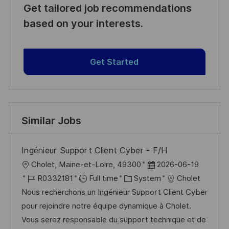
Get tailored job recommendations
based on your interests.
Get Started
Similar Jobs
Ingénieur Support Client Cyber - F/H
L
P
Cholet, Maine-et-Loire, 49300
2026-06-19
o
J
C
o
R0332181
Full time
System
Cholet
c
o
a
s
Nous recherchons un Ingénieur Support Client Cyber
a
b
t
t
pour rejoindre notre équipe dynamique à Cholet.
t
I
e
e
Vous serez responsable du support technique et de