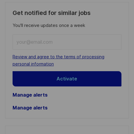
Get notified for similar jobs
You'll receive updates once a week
Enter
Email
address
Required
Review and agree to the terms of processing
(Required)
personal information
Activate
Manage alerts
Manage alerts