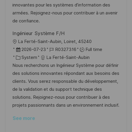
n
D
o
innovantes pour les systèmes d’information des
a
r
armées. Rejoignez-nous pour contribuer à un avenir
t
y
de confiance.
e
Ingénieur Système F/H
L
La Ferté-Saint-Aubin, Loiret, 45240
o
P
J
2026-07-23
R0327316
Full time
c
o
C
o
System
La Ferté-Saint-Aubin
a
s
a
b
Nous recherchons un Ingénieur Système pour définir
t
t
t
I
des solutions innovantes répondant aux besoins des
i
e
e
d
clients. Vous serez responsable du développement,
o
d
g
de la validation et du support technique des
n
D
o
solutions. Rejoignez-nous pour contribuer à des
a
r
projets passionnants dans un environnement inclusif.
t
y
See more
e