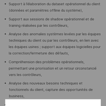
Support à l’élaboration du dataset opérationnel du client
(données et paramètres offline du système),
Support aux sessions de shadow opérationnel et de
training réalisées par les contrôleurs,
Analyse des anomalies systèmes levées par les équipes
techniques du client ou par les contrôleurs, en lien avec
les équipes usines ; support aux équipes logicielles pour
la correction/fermeture des défauts,
Compréhension des problèmes opérationnels,
permettant une priorisation et un retour circonstancié
vers les contrôleurs,
Analyse des nouveaux besoins techniques et
fonctionnels du client, capture des opportunités de
business,
Reporting hebdomadaire vers le client et vers le projet