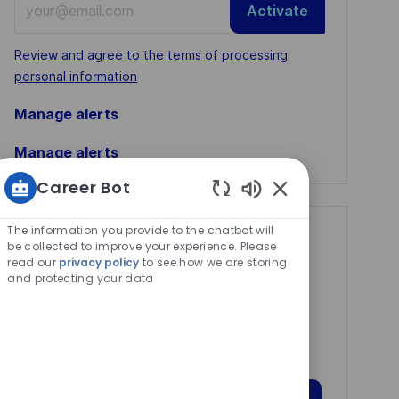
Activate
Email
address
Required
Review and agree to the terms of processing
(Required)
personal information
Manage alerts
Manage alerts
Career Bot
Enabled
Chatbot
The information you provide to the chatbot will
Get tailored job
Sounds
be collected to improve your experience. Please
read our
privacy policy
to see how we are storing
recommendations
and protecting your data
based on your
interests.