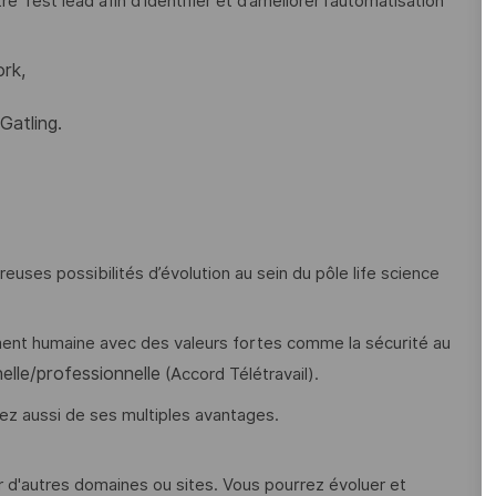
e Test lead afin d’identifier et d’améliorer l’automatisation
rk,
Gatling.
euses possibilités d’évolution au sein du pôle life science
ment humaine avec des valeurs fortes comme la sécurité au
elle/professionnelle
(Accord Télétravail).
rez aussi de ses multiples avantages.
 d'autres domaines ou sites. Vous pourrez évoluer et