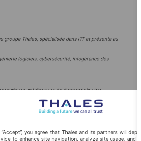
 groupe Thales, spécialisée dans l’IT et présente au
génierie logiciels, cybersécurité, infogérance des
maceutiques, médicaux ou de diagnostic in vitro.
ices majeurs
:
ces normatives, accompagnement dans
« l’agilisation »
des
g “Accept”, you agree that Thales and its partners will depo
vice to enhance site navigation, analyze site usage, and as
ife science de Lyon recherche un Tech lead H/F, pour intégrer