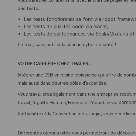
Vous serez en collaboration avec le chef de projet et notr
des tests.
Les tests fonctionnels se font via robot framewo
Les tests de qualités code via Sonar,
Les tests de performances via Scala/Grafana et 
Le tout, sans oublier la couche cyber sécurité !
VOTRE CARRIÈRE CHEZ THALES :
Intégrer une ESN en pleine croissance qui offre de nombr
mais aussi dans d’autres pôles d’expertise.
Vous travaillerez également dans une entreprise résolu
personn
travail, l’égalité Homme/Femme et l’équilibre vie
Rattaché(e) à la Convention métallurgie, vous bénéficie
Différentes opportunités vous permettront de découvrir