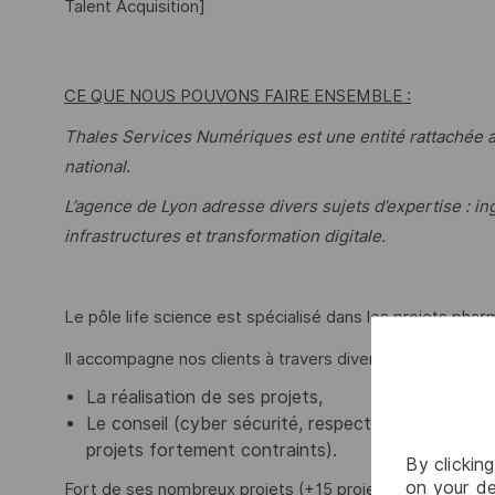
Talent Acquisition]
CE QUE NOUS POUVONS FAIRE ENSEMBLE :
Thales Services Numériques est une entité rattachée au
national.
L’agence de Lyon adresse divers sujets d’expertise : in
infrastructures et transformation digitale.
Le pôle life science est spécialisé dans les projets phar
aspects/serv
Il accompagne nos clients à travers divers
La réalisation de ses projets,
Le conseil (cyber sécurité, respect des exigen
projets fortement contraints).
By clickin
on your de
Fort de ses nombreux projets (+15 projets), notre pôle l