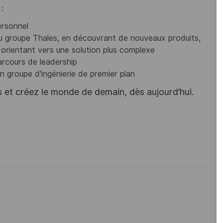
:
ersonnel
u groupe Thales, en découvrant de nouveaux produits,
orientant vers une solution plus complexe
arcours de leadership
un groupe d'ingénierie de premier plan
s et créez le monde de demain, dès aujourd’hui.