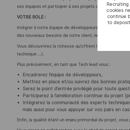
Recruiting 
ses équipes et participer à ses projets de développemen
cookies ne
continue b
VOTRE ROLE :
to deposit
Intégrer à notre équipe de développeurs, sur la stack tec
des nouveaux besoins de notre client, le tout dans un 
Vous découvrirez la richesse qu’offrent les projets logi
technique …).
Plus précisément, en tant que Tech lead vous :
Encadrerez l’équipe de développeurs,
Mettrez en place et/ou suivrez des bonnes pratiqu
Serez le point d’entrée privilégié pour toute que
Participerez à l’amélioration continue du projet (
Intègrerez la communauté des experts techniques
mais aussi pour vous appuyer sur vos pairs en cas 
Enfin, la qualité étant un enjeu primordial du projet, vous 