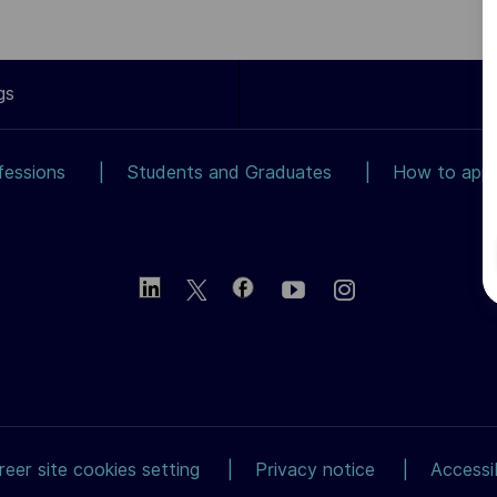
gs
fessions
Students and Graduates
How to app
reer site cookies setting
Privacy notice
Accessib