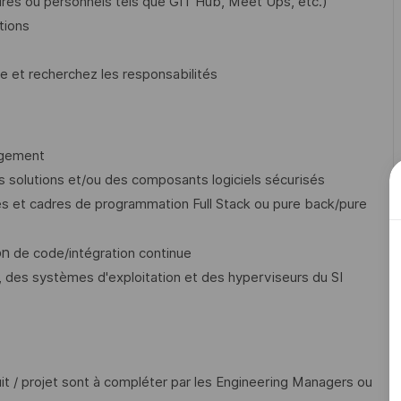
aires ou personnels tels que GIT Hub, Meet Ups, etc.)
tions
e et recherchez les responsabilités
ngement
s solutions et/ou des composants logiciels sécurisés
 et cadres de programmation Full Stack ou pure back/pure
on
de code/intégration continue
 des systèmes d'exploitation et des hyperviseurs du SI
it / projet sont à compléter par les Engineering Managers ou