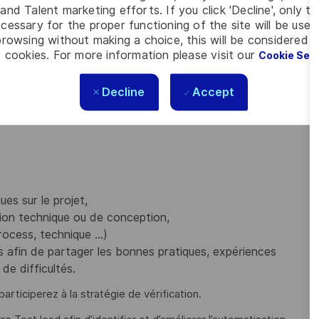
and Talent marketing efforts. If you click 'Decline', only t
t logiciels.
cessary for the proper functioning of the site will be used
rowsing without making a choice, this will be considered a
 cookies. For more information please visit our
Cookie Set
hnique Java/Angular/Spring, vous participerez à la réalisation
contexte agile (Framework Scrum).
Decline
Accept
ciels liés à des devices médicaux (domaine métier, complexité
es sur le projet,
stion technique ou de conception,
process, technique …)
 afin de partager les bonnes pratiques, expériences
de difficultés.
participerez à la stratégie de vérification.