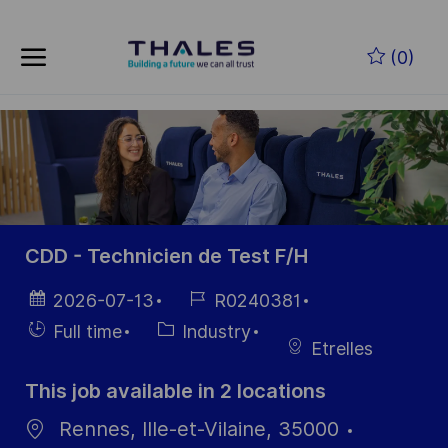
Skip to main content
Skip to main content
(0)
-
-
CDD - Technicien de Test F/H
Posted
Job
2026-07-13
R0240381
Date
Id
Hiring
Category
Full time
Industry
Etrelles
Type
This job available in 2 locations
Rennes, Ille-et-Vilaine, 35000