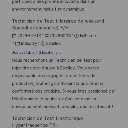
participez à des projets innovants dans un
a
r
environnement inclusif et dynamique.
t
y
Technicien de Test (Horaires de weekend -
e
Samedi et dimanche) F/H
P
J
2026-07-13
R0288038
Full time
o
C
o
Industry
Etrelles
s
a
b
Job available in 2 locations
t
t
I
Nous recherchons un Technicien de Test pour
e
e
d
rejoindre notre équipe à Etrelles. Vous serez
d
g
responsable des réglages et des tests de
D
o
production, tout en garantissant la qualité et la
a
r
conformité des produits. Si vous êtes passionné par
t
y
l'électronique et souhaitez évoluer dans un
e
environnement innovant, postulez dès maintenant !
Technicien de Test Electronique
Hyperfréquence F/H