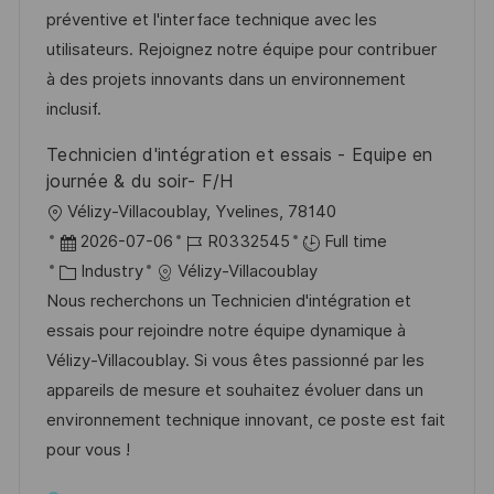
t
I
e
e
préventive et l'interface technique avec les
i
d
g
d
utilisateurs. Rejoignez notre équipe pour contribuer
o
o
D
à des projets innovants dans un environnement
n
r
a
inclusif.
y
t
Technicien d'intégration et essais - Equipe en
e
journée & du soir- F/H
L
Vélizy-Villacoublay, Yvelines, 78140
o
P
J
2026-07-06
R0332545
Full time
c
o
C
o
Industry
Vélizy-Villacoublay
a
s
a
b
Nous recherchons un Technicien d'intégration et
t
t
t
I
essais pour rejoindre notre équipe dynamique à
i
e
e
d
Vélizy-Villacoublay. Si vous êtes passionné par les
o
d
g
appareils de mesure et souhaitez évoluer dans un
n
D
o
environnement technique innovant, ce poste est fait
a
r
pour vous !
t
y