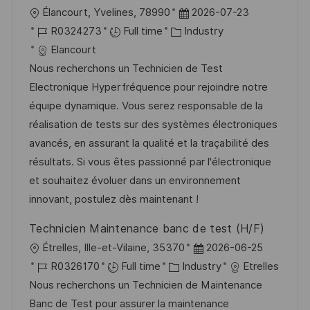
L
P
Élancourt, Yvelines, 78990
2026-07-23
o
J
C
o
R0324273
Full time
Industry
c
o
a
s
Elancourt
a
b
t
t
Nous recherchons un Technicien de Test
t
I
e
e
Electronique Hyperfréquence pour rejoindre notre
i
d
g
d
équipe dynamique. Vous serez responsable de la
o
o
D
réalisation de tests sur des systèmes électroniques
n
r
a
avancés, en assurant la qualité et la traçabilité des
y
t
résultats. Si vous êtes passionné par l'électronique
e
et souhaitez évoluer dans un environnement
innovant, postulez dès maintenant !
Technicien Maintenance banc de test (H/F)
L
P
Étrelles, Ille-et-Vilaine, 35370
2026-06-25
o
J
C
o
R0326170
Full time
Industry
Etrelles
c
o
a
s
Nous recherchons un Technicien de Maintenance
a
b
t
t
Banc de Test pour assurer la maintenance