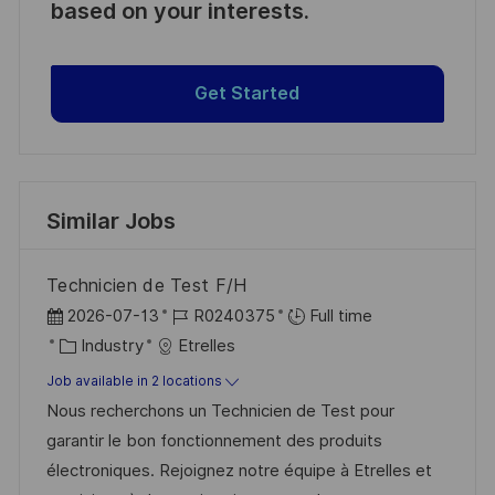
based on your interests.
Get Started
Similar Jobs
Technicien de Test F/H
P
J
2026-07-13
R0240375
Full time
o
C
o
Industry
Etrelles
s
a
b
Job available in 2 locations
t
t
I
Nous recherchons un Technicien de Test pour
e
e
d
garantir le bon fonctionnement des produits
d
g
électroniques. Rejoignez notre équipe à Etrelles et
D
o