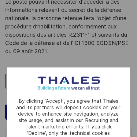
Le poste pouvant nécessiter d'accéder à des
informations relevant du secret de la défense
nationale, la personne retenue fera l'objet d'une
procédure d’habilitation, conformément aux
dispositions des articles R.2311-1 et suivants du
Code de la défense et de l’IGI 1300 SGDSN/PSE
du 09 août 2021.
Explore Location
By clicking “Accept”, you agree that Thales
and its partners will deposit cookies on your
Save
Apply Now
device to enhance site navigation, analyze
site usage, and assist in our Recruiting and
Talent marketing efforts. If you click
'Decline', only the technical cookies