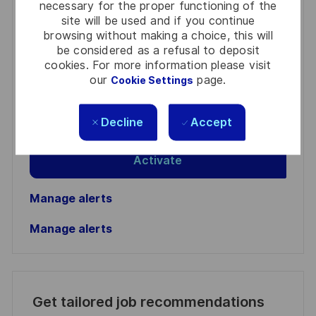
Get notified for similar jobs
necessary for the proper functioning of the
site will be used and if you continue
You'll receive updates once a week
browsing without making a choice, this will
be considered as a refusal to deposit
Enter
cookies. For more information please visit
our
page.
Cookie Settings
Email
address
Required
Review and agree to the terms of processing
(Required)
Decline
Accept
personal information
Activate
Manage alerts
Manage alerts
Get tailored job recommendations