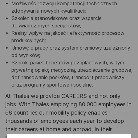
Możliwość rozwoju kompetencji technicznych i
zdobywania nowych kwalifikacji;
Szkolenia stanowiskowe oraz wsparcie
doświadczonych specjalistów;
Realny wpływ na jakość i efektywność procesów
produkcyjnych;
Umowę o pracę oraz system premiowy uzależniony
od wyników;
Szeroki pakiet benefitów pozapłacowych, w tym
prywatną opiekę medyczną, ubezpieczenie grupowe,
dofinansowanie posiłków, transport pracowniczy
oraz programy sportowe i socjalne.
At Thales we provide CAREERS and not only
jobs. With Thales employing 80,000 employees in
68 countries our mobility policy enables
thousands of employees each year to develop
their careers at home and abroad, in their
existing areas of expertise or by branching out