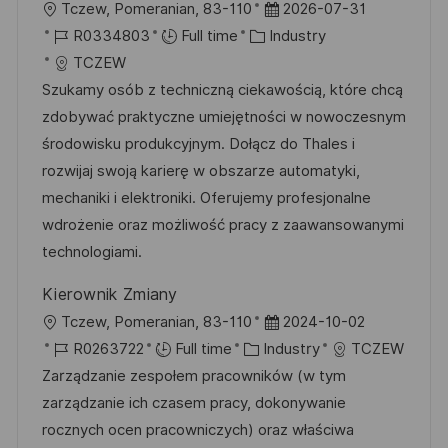
L
P
Tczew, Pomeranian, 83-110
2026-07-31
o
J
C
o
R0334803
Full time
Industry
c
o
a
s
TCZEW
a
b
t
t
Szukamy osób z techniczną ciekawością, które chcą
t
I
e
e
zdobywać praktyczne umiejętności w nowoczesnym
i
d
g
d
środowisku produkcyjnym. Dołącz do Thales i
o
o
D
rozwijaj swoją karierę w obszarze automatyki,
n
r
a
mechaniki i elektroniki. Oferujemy profesjonalne
y
t
wdrożenie oraz możliwość pracy z zaawansowanymi
e
technologiami.
Kierownik Zmiany
L
P
Tczew, Pomeranian, 83-110
2024-10-02
o
J
C
o
R0263722
Full time
Industry
TCZEW
c
o
a
s
Zarządzanie zespołem pracowników (w tym
a
b
t
t
zarządzanie ich czasem pracy, dokonywanie
t
I
e
e
rocznych ocen pracowniczych) oraz właściwa