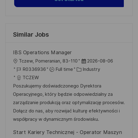
Similar Jobs
IBS Operations Manager
L
P
Tczew, Pomeranian, 83-110
2026-08-06
o
J
C
o
R0336936
Full time
Industry
c
o
a
s
TCZEW
a
b
t
t
Poszukujemy doświadczonego Dyrektora
t
I
e
e
Operacyjnego, który będzie odpowiedzialny za
i
d
g
d
zarządzanie produkcją oraz optymalizację procesów.
o
o
D
Dołącz do nas, aby rozwijać kulturę efektywności i
n
r
a
współpracy w dynamicznym środowisku.
y
t
Start Kariery Technicznej - Operator Maszyn
e