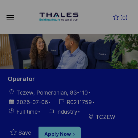
Skip to main content
Skip to main content
(0)
-
-
Operator
Location
Tczew, Pomeranian, 83-110
Posted
Job
2026-07-06
R0211759
Date
Id
Hiring
Category
Full time
Industry
TCZEW
Type
Save
Apply Now