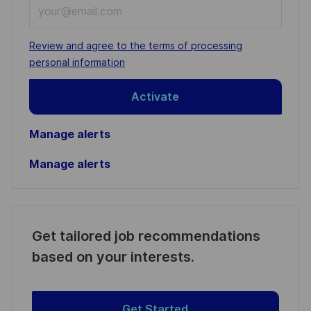
Enter
Email
address
Required
Review and agree to the terms of processing
(Required)
personal information
Activate
Manage alerts
Manage alerts
Get tailored job recommendations
based on your interests.
Get Started