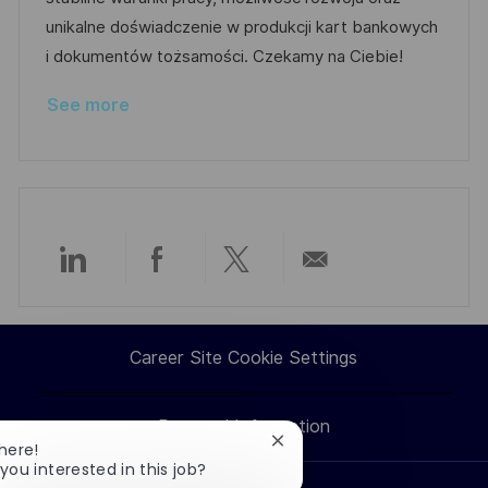
o
o
D
unikalne doświadczenie w produkcji kart bankowych
n
r
a
i dokumentów tożsamości. Czekamy na Ciebie!
y
t
See more
e
Share
Share
Share
Share
via
via
via
via
Career Site Cookie Settings
LinkedIn
Facebook
twitter
email
Personal Information
Close
There!
chatbot
you interested in this job?
notification