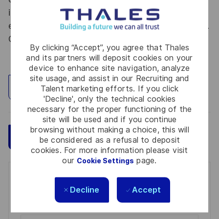
into new fields. Together we believe that
embracing flexibility is a smarter way of working.
Great journeys start here, apply now!
By clicking “Accept”, you agree that Thales
and its partners will deposit cookies on your
device to enhance site navigation, analyze
site usage, and assist in our Recruiting and
Explore Location
Talent marketing efforts. If you click
'Decline', only the technical cookies
necessary for the proper functioning of the
site will be used and if you continue
browsing without making a choice, this will
Save
Apply Now
be considered as a refusal to deposit
cookies. For more information please visit
our
page.
Cookie Settings
Get notified for similar jobs
Decline
Accept
You'll receive updates once a week