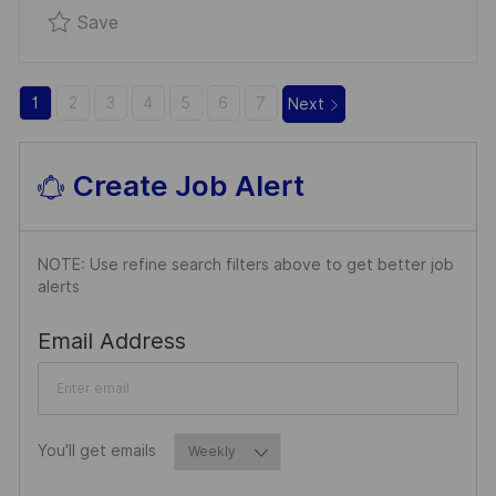
Save Senior Avionics IMA Spécialiste R0327
Save
E
1
2
3
4
5
6
7
Next
Create Job Alert
NOTE: Use refine search filters above to get better job
alerts
Required
Email Address
Required
You'll get emails