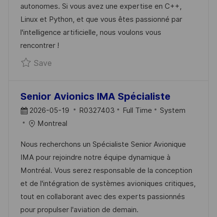
autonomes. Si vous avez une expertise en C++,
D
R
Linux et Python, et que vous êtes passionné par
A
Y
l'intelligence artificielle, nous voulons vous
T
rencontrer !
E
Save Développeur de Système embarqué R0
Save
Senior Avionics IMA Spécialiste
P
J
C
2026-05-19
R0327403
Full Time
System
O
O
A
Montreal
S
B
T
Nous recherchons un Spécialiste Senior Avionique
T
I
E
IMA pour rejoindre notre équipe dynamique à
E
D
G
Montréal. Vous serez responsable de la conception
D
O
et de l'intégration de systèmes avioniques critiques,
D
R
tout en collaborant avec des experts passionnés
A
Y
pour propulser l'aviation de demain.
T