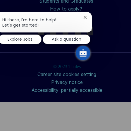
Students and Graduates
How to apply?
Why join us?
Close
Hi there, I'm here to help!
chatbot
Let's get started!
notification
Explore Jobs
Ask a question
© 2023 Thales
Career site cookies setting
Privacy notice
Accessibility: partially accessible