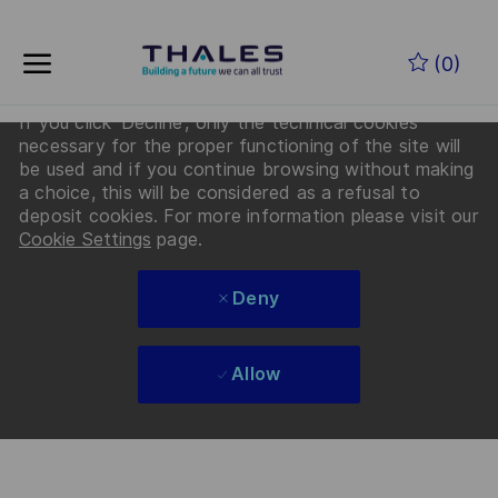
By clicking “Accept Cookies”, you agree that Thales
Skip to main content
and its partners will deposit cookies on your device
(0)
to enhance site navigation, analyze site usage, and
assist in our Recruiting and Talent marketing efforts.
If you click 'Decline', only the technical cookies
-
necessary for the proper functioning of the site will
be used and if you continue browsing without making
a choice, this will be considered as a refusal to
deposit cookies. For more information please visit our
Cookie Settings
page.
Deny
Allow
Skip to main content