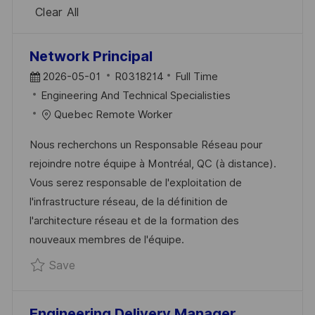
Clear All
the
No
Network Principal
results
result
P
J
2026-05-01
R0318214
Full Time
are
found
O
C
O
Engineering And Technical Specialisties
updated
S
A
B
Quebec Remote Worker
T
T
I
Nous recherchons un Responsable Réseau pour
E
E
D
rejoindre notre équipe à Montréal, QC (à distance).
D
G
Vous serez responsable de l'exploitation de
D
O
l'infrastructure réseau, de la définition de
A
R
l'architecture réseau et de la formation des
T
Y
nouveaux membres de l'équipe.
E
Save Network Principal R0318214
Save
Engineering Delivery Manager