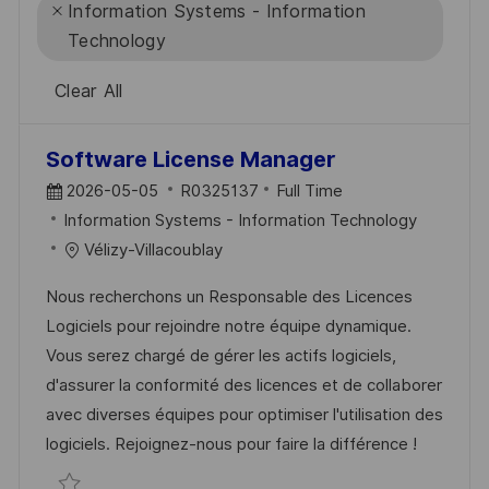
Information Systems - Information
Technology
Clear All
the
No
Software License Manager
results
result
2026-05-05
R0325137
Full Time
are
found
Information Systems - Information Technology
updated
Vélizy-Villacoublay
Nous recherchons un Responsable des Licences
Logiciels pour rejoindre notre équipe dynamique.
Vous serez chargé de gérer les actifs logiciels,
d'assurer la conformité des licences et de collaborer
avec diverses équipes pour optimiser l'utilisation des
logiciels. Rejoignez-nous pour faire la différence !
Software License Manager R0325137