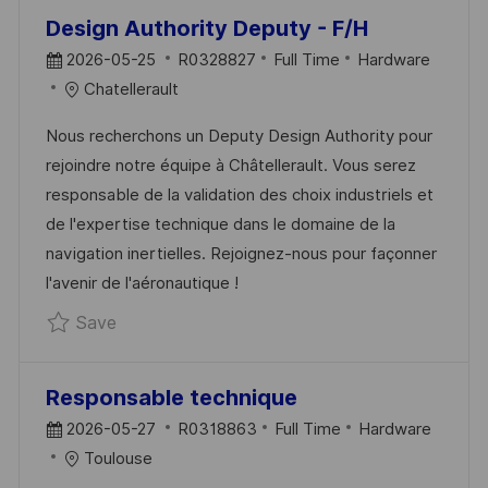
the
No
Design Authority Deputy - F/H
results
result
P
J
C
2026-05-25
R0328827
Full Time
Hardware
are
found
O
O
A
Chatellerault
updated
S
B
T
Nous recherchons un Deputy Design Authority pour
T
I
E
rejoindre notre équipe à Châtellerault. Vous serez
E
D
G
responsable de la validation des choix industriels et
D
O
de l'expertise technique dans le domaine de la
D
R
navigation inertielles. Rejoignez-nous pour façonner
A
Y
l'avenir de l'aéronautique !
T
Save Design Authority Deputy - F/H R03288
Save
E
Responsable technique
P
J
C
2026-05-27
R0318863
Full Time
Hardware
O
O
A
Toulouse
S
B
T