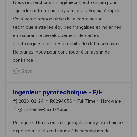
Nous recherchons un Ingénieur Electronicien pour
T
I
E
rejoindre notre équipe dynamique à Sophia Antipolis.
E
D
G
Vous serez responsable de la coordination
D
O
technique entre les équipes françaises et indiennes,
D
R
en assurant le développement de cartes
A
Y
électroniques pour des produits de défense navale.
T
Rejoignez-nous pour contribuer à un avenir de
E
confiance !
Save VIE - Ingénieur Electronicien - Inde H
Save
Ingénieur pyrotechnique - F/H
P
J
C
2026-02-24
R0294056
Full Time
Hardware
O
O
A
La Ferté-Saint-Aubin
S
B
T
Rejoignez Thales en tant qu'ingénieur pyrotechnique
T
I
E
expérimenté et contribuez à la conception de
E
D
G