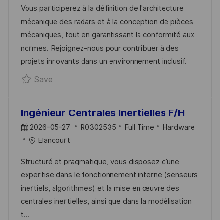
E
D
G
Vous participerez à la définition de l'architecture
D
O
mécanique des radars et à la conception de pièces
D
R
mécaniques, tout en garantissant la conformité aux
A
Y
normes. Rejoignez-nous pour contribuer à des
T
projets innovants dans un environnement inclusif.
E
Save Technicien Conception Mécanique (H/
Save
Ingénieur Centrales Inertielles F/H
P
J
C
2026-05-27
R0302535
Full Time
Hardware
O
O
A
Elancourt
S
B
T
Structuré et pragmatique, vous disposez d’une
T
I
E
expertise dans le fonctionnement interne (senseurs
E
D
G
inertiels, algorithmes) et la mise en œuvre des
D
O
centrales inertielles, ainsi que dans la modélisation
D
R
t...
A
Y