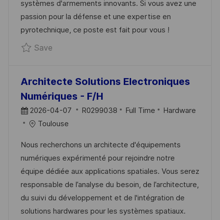
systèmes d'armements innovants. Si vous avez une
D
O
passion pour la défense et une expertise en
D
R
pyrotechnique, ce poste est fait pour vous !
A
Y
Save Ingénieur pyrotechnique - F/H R02940
Save
T
E
Architecte Solutions Electroniques
Numériques - F/H
P
J
C
2026-04-07
R0299038
Full Time
Hardware
O
O
A
Toulouse
S
B
T
Nous recherchons un architecte d'équipements
T
I
E
numériques expérimenté pour rejoindre notre
E
D
G
équipe dédiée aux applications spatiales. Vous serez
D
O
responsable de l’analyse du besoin, de l’architecture,
D
R
du suivi du développement et de l'intégration de
A
Y
solutions hardwares pour les systèmes spatiaux.
T