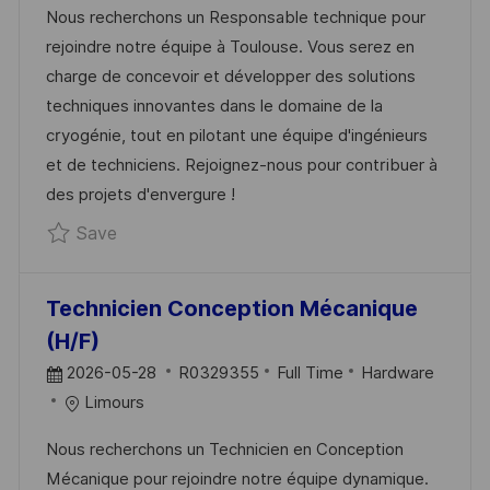
Nous recherchons un Responsable technique pour
T
I
E
rejoindre notre équipe à Toulouse. Vous serez en
E
D
G
charge de concevoir et développer des solutions
D
O
techniques innovantes dans le domaine de la
D
R
cryogénie, tout en pilotant une équipe d'ingénieurs
A
Y
et de techniciens. Rejoignez-nous pour contribuer à
T
des projets d'envergure !
E
Save Responsable technique R0318863
Save
Technicien Conception Mécanique
(H/F)
P
J
C
2026-05-28
R0329355
Full Time
Hardware
O
O
A
Limours
S
B
T
Nous recherchons un Technicien en Conception
T
I
E
Mécanique pour rejoindre notre équipe dynamique.