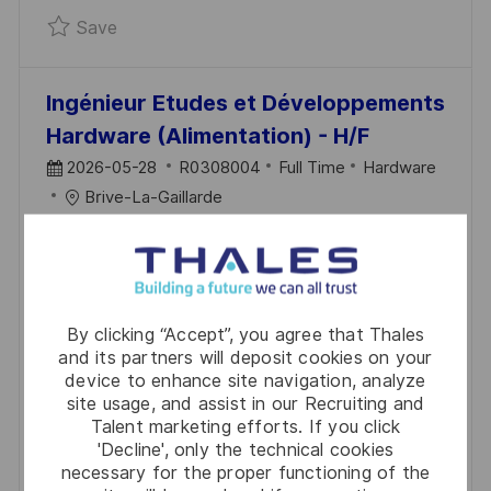
Save Ingénieur Centrales Inertielles F/H R03
Save
T
E
Ingénieur Etudes et Développements
Hardware (Alimentation) - H/F
P
J
C
2026-05-28
R0308004
Full Time
Hardware
O
O
A
Brive-La-Gaillarde
S
B
T
Nous recherchons un Ingénieur Etudes et
T
I
E
Développements Hardware pour rejoindre notre
E
D
G
équipe à Brive-la-Gaillarde. Vous serez responsable
D
O
de la conception et du développement de cartes
By clicking “Accept”, you agree that Thales
D
R
and its partners will deposit cookies on your
électroniques pour des systèmes de
A
Y
device to enhance site navigation, analyze
radiocommunication et de radionavigation.
site usage, and assist in our Recruiting and
T
Rejoignez-nous pour relever de nouveaux défis dans
Talent marketing efforts. If you click
E
'Decline', only the technical cookies
un environnement innovant.
necessary for the proper functioning of the
Save Ingénieur Etudes et Développements H
Save