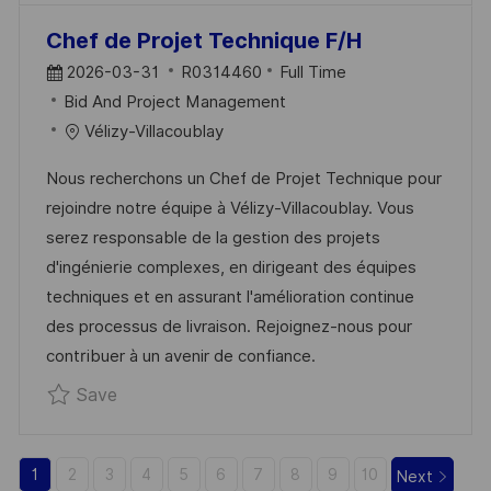
Chef de Projet Technique F/H
P
J
2026-03-31
R0314460
Full Time
O
C
O
Bid And Project Management
S
A
B
Vélizy-Villacoublay
T
T
I
Nous recherchons un Chef de Projet Technique pour
E
E
D
rejoindre notre équipe à Vélizy-Villacoublay. Vous
D
G
serez responsable de la gestion des projets
D
O
d'ingénierie complexes, en dirigeant des équipes
A
R
techniques et en assurant l'amélioration continue
T
Y
des processus de livraison. Rejoignez-nous pour
E
contribuer à un avenir de confiance.
Save Chef de Projet Technique F/H R031446
Save
1
2
3
4
5
6
7
8
9
10
Next