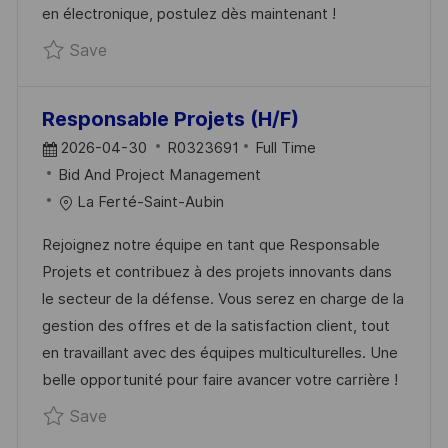
en électronique, postulez dès maintenant !
E
Save Bid & Project Manager Pôle Space (H/
Save
Responsable Projets (H/F)
P
J
2026-04-30
R0323691
Full Time
O
C
O
Bid And Project Management
S
A
B
La Ferté-Saint-Aubin
T
T
I
Rejoignez notre équipe en tant que Responsable
E
E
D
Projets et contribuez à des projets innovants dans
D
G
le secteur de la défense. Vous serez en charge de la
D
O
gestion des offres et de la satisfaction client, tout
A
R
en travaillant avec des équipes multiculturelles. Une
T
Y
belle opportunité pour faire avancer votre carrière !
E
Save Responsable Projets (H/F) R0323691
Save