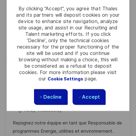
programmes Finance, où vous piloterez des projets
D
G
By clicking “Accept”, you agree that Thales
innovants dans un environnement dynamique. Si
D
O
and its partners will deposit cookies on your
vous avez une solide expérience en gestion de
device to enhance site navigation, analyze
A
R
projet IT et un leadership naturel, nous serions ravis
site usage, and assist in our Recruiting and
T
Y
Talent marketing efforts. If you click
de vous accueillir !
E
'Decline', only the technical cookies
Save Program Manager Finances R0308593
Save
necessary for the proper functioning of the
site will be used and if you continue
browsing without making a choice, this will
Responsable de programmes
be considered as a refusal to deposit
cookies. For more information please visit
Energie, utilities et environnement
our
page.
Cookie Settings
(H/F))
P
J
2025-10-29
R0306485
Full Time
Decline
Accept
O
C
O
Bid And Project Management
S
A
B
Vélizy-Villacoublay
T
T
I
Rejoignez notre équipe en tant que Responsable de
E
E
D
programmes Energie, utilities et environnement.
D
G