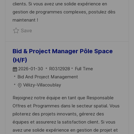
clients. Si vous avez une solide expérience en
A
R
gestion de programmes complexes, postulez dès
T
Y
maintenant !
E
Save Responsable Programmes et Opération
Save
Bid & Project Manager Pôle Space
(H/F)
P
J
2026-01-30
R0312928
Full Time
O
C
O
Bid And Project Management
S
A
B
Vélizy-Villacoublay
T
T
I
Rejoignez notre équipe en tant que Responsable
E
E
D
Offres et Programmes dans le secteur spatial. Vous
D
G
piloterez des projets innovants, gérerez des
D
O
équipes et assurerez la satisfaction client. Si vous
A
R
avez une solide expérience en gestion de projet et
T
Y