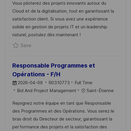
Vous piloterez des projets innovants autour du
D
O
Cloud et de la digitalisation, tout en garantissant la
A
R
satisfaction client. Si vous avez une expérience
T
Y
solide en gestion de projets IT et un leadership
E
naturel, postulez dès maintenant !
Save Responsable de programmes Energie, ut
Save
Responsable Programmes et
Opérations - F/H
P
J
2026-04-09
R0310773
Full Time
O
C
O
Bid And Project Management
Saint-Étienne
S
A
B
Rejoignez notre équipe en tant que Responsable
T
T
I
des Programmes et des Opérations. Vous serez le
E
E
D
bras droit du Directeur de secteur, garantissant la
D
G
performance des projets et la satisfaction des
D
O