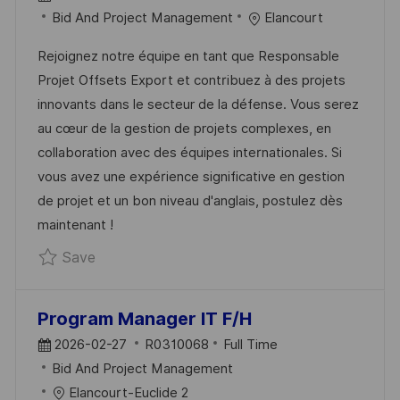
O
C
O
Bid And Project Management
Elancourt
S
A
B
Rejoignez notre équipe en tant que Responsable
T
T
I
Projet Offsets Export et contribuez à des projets
E
E
D
innovants dans le secteur de la défense. Vous serez
D
G
au cœur de la gestion de projets complexes, en
D
O
collaboration avec des équipes internationales. Si
A
R
vous avez une expérience significative en gestion
T
Y
de projet et un bon niveau d'anglais, postulez dès
E
maintenant !
Save Responsable Projet Offsets Export F/
Save
Program Manager IT F/H
P
J
2026-02-27
R0310068
Full Time
O
C
O
Bid And Project Management
S
A
B
Elancourt-Euclide 2