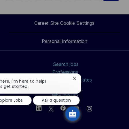
Career Site Cookie Settings
Personal Information
Search jobs
Professions
Students and Graduates
Close
there, I'm here to help!
chatbot
's get started!
How to apply?
notification
Why join us?
Explore Jobs
Ask a question