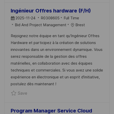
the
No
Ingénieur Offres hardware (F/H)
results
result
P
J
2025-11-24
R0308605
Full Time
are
found
O
C
O
Bid And Project Management
Brest
updated
S
A
B
Rejoignez notre équipe en tant qu'Ingénieur Offres
T
T
I
Hardware et participez à la création de solutions
E
E
D
innovantes dans un environnement dynamique. Vous
D
G
serez responsable de la gestion des offres
D
O
matérielles, en collaboration avec des équipes
A
R
techniques et commerciales. Si vous avez une solide
T
Y
expérience en électronique et un esprit d'initiative,
E
postulez dès maintenant !
Save Ingénieur Offres hardware (F/H) R030
Save
Program Manager Service Cloud