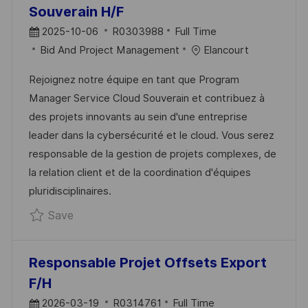
Souverain H/F
P
J
2025-10-06
R0303988
Full Time
O
C
O
Bid And Project Management
Elancourt
S
A
B
Rejoignez notre équipe en tant que Program
T
T
I
Manager Service Cloud Souverain et contribuez à
E
E
D
des projets innovants au sein d'une entreprise
D
G
leader dans la cybersécurité et le cloud. Vous serez
D
O
responsable de la gestion de projets complexes, de
A
R
la relation client et de la coordination d'équipes
T
Y
pluridisciplinaires.
E
Save Program Manager Service Cloud Souve
Save
Responsable Projet Offsets Export
F/H
P
J
2026-03-19
R0314761
Full Time