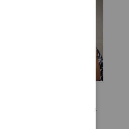
s professionnels riches
arcours professionnels qui nourrit notre
e.