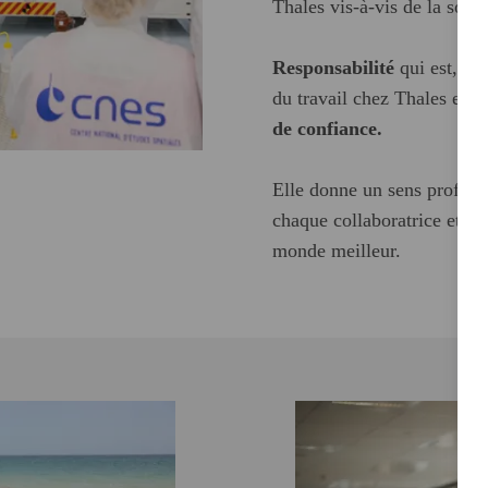
Thales vis-à-vis de la soci
Responsabilité
qui est, sa
du travail chez Thales et q
de confiance.
Elle donne un sens profond
chaque collaboratrice et c
monde meilleur.