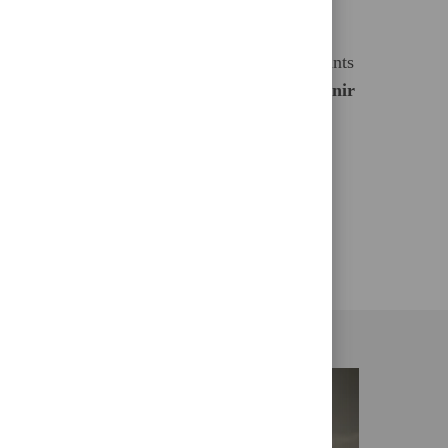
été humaine.
ns conteste, l’un des aspects les plus passionnants
ui
fonde sa raison d’être : construire un avenir
 aux efforts déployés quotidiennement par
haque collaborateur du Groupe pour rendre le