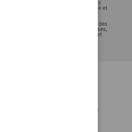
chez Thales, c’est explorer les formidables
du Big Data, de l’intelligence artificielle et
du quantique.
ermanence avec des start-ups, des PME, des
lics ou privés, d’autres grandes entreprises,
ème d’innovation particulièrement riche et
stimulant.
 et ses
orer la
er à nos
ez sur «
 plus durable
nnement du
x, cela sera
rmations,
engagement pour relever les grands défis de