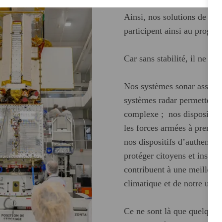
Car nous sommes convaincus
Ainsi, nos solutions de déf
participent ainsi au progrès
Car sans stabilité, il ne pe
Nos systèmes sonar assurent
systèmes radar permettent d
complexe ; nos dispositifs 
les forces armées à prendr
nos dispositifs d’authentif
protéger citoyens et institu
contribuent à une meilleur
climatique et de notre univ
Ce ne sont là que quelques 