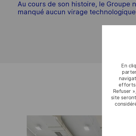
Au cours de son histoire, le Groupe n
manqué aucun virage technologique
En cli
parten
navigat
efforts
Refuser »
site seront
considér