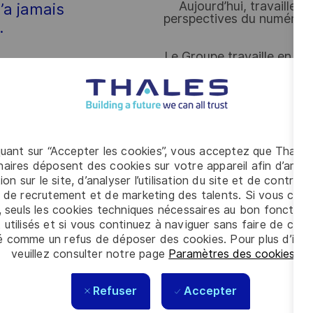
Aujourd’hui, travailler 
’a jamais
perspectives du numérique, 
.
Le Groupe travaille en p
instituts de recherche pub
créant ainsi un écosyst
quant sur “Accepter les cookies”, vous acceptez que Thales
aires déposent des cookies sur votre appareil afin d’améli
ion sur le site, d’analyser l’utilisation du site et de contribu
 de recrutement et de marketing des talents. Si vous cliqu
Pour un monde
, seuls les cookies techniques nécessaires au bon fonctio
 utilisés et si vous continuez à naviguer sans faire de choi
é comme un refus de déposer des cookies. Pour plus d’info
veuillez consulter notre page
Paramètres des cookies
.
Thales a besoin de votre 
notre monde.
Refuser
Accepter