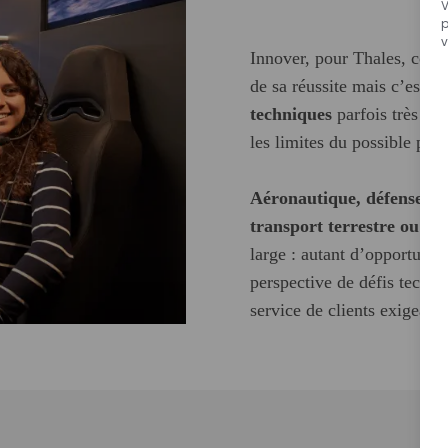
V
Innover, pour Thales, cons
de sa réussite mais c’est d
techniques
parfois très co
les limites du possible po
Aéronautique, défense et 
transport terrestre ou en
large : autant d’opportunit
perspective de défis techn
service de clients exigeants