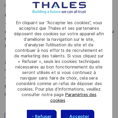
La maîtrise courante de l’anglais est requise.
Le mot de l'équipe
En cliquant sur “Accepter les cookies”, vous
"
Rejoignez-nous pour être au cœur de la transformation
acceptez que Thales et ses partenaires
des DSI de nos clients, et contribuer à façonner l'avenir du
déposent des cookies sur votre appareil afin
numérique au sein d’une Direction innovante et engagée
d’améliorer la navigation sur le site,
d’analyser l’utilisation du site et de
!"
Vincent
contribuer à nos efforts de recrutement et
Thales, entreprise Handi-Engagée, reconnait tous les
de marketing des talents. Si vous cliquez sur
« Refuser », seuls les cookies techniques
talents. La diversité est notre meilleur atout. Postulez et
nécessaires au bon fonctionnement du site
rejoignez nous !
seront utilisés et si vous continuez à
naviguer sans faire de choix, cela sera
Thales, entreprise Handi-Engagée, reconnait
considéré comme un refus de déposer des
tous les talents. La diversité est notre meilleur
cookies. Pour plus d’informations, veuillez
atout. Postulez et rejoignez nous !
consulter notre page
Paramètres des
cookies
.
Refuser
Accepter