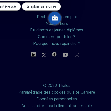
du
 intéressé
Emplois similaires
chatbot
Rechercher un emploi
Nos métiers
Étudiants et jeunes diplômés
Comment postuler ?
Pourquoi nous rejoindre ?
© 2026 Thales
Paramétrage des cookies du site Carrière
Données personnelles
Accessibilité : partiellement accessible