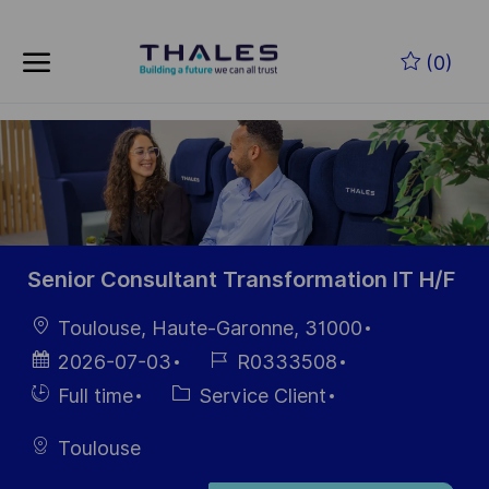
Skip to main content
Skip to main content
(0)
-
-
Senior Consultant Transformation IT H/F
localisation
Toulouse, Haute-Garonne, 31000
Date
Référence
2026-07-03
R0333508
d’affichage
du poste
Hiring
Catégorie
Full time
Service Client
Type
Toulouse