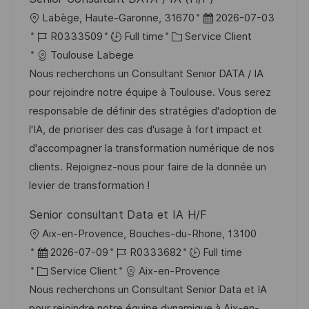
l
D
Labège, Haute-Garonne, 31670
2026-07-03
o
R
C
a
R0333509
Full time
Service Client
c
é
a
t
Toulouse Labege
a
f
t
e
Nous recherchons un Consultant Senior DATA / IA
l
é
é
d
pour rejoindre notre équipe à Toulouse. Vous serez
i
r
g
’
responsable de définir des stratégies d'adoption de
s
e
o
a
l'IA, de prioriser des cas d'usage à fort impact et
a
n
r
f
d'accompagner la transformation numérique de nos
t
c
i
f
clients. Rejoignez-nous pour faire de la donnée un
i
e
e
i
levier de transformation !
o
d
c
Senior consultant Data et IA H/F
n
u
h
l
Aix-en-Provence, Bouches-du-Rhone, 13100
p
a
o
D
R
2026-07-09
R0333682
Full time
o
g
c
a
C
é
Service Client
Aix-en-Provence
s
e
a
t
a
f
Nous recherchons un Consultant Senior Data et IA
t
l
e
t
é
pour rejoindre notre équipe dynamique à Aix-en-