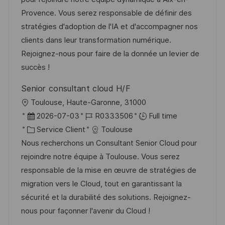
e
i
d
é
r
Provence. Vous serez responsable de définir des
s
’
g
e
stratégies d'adoption de l'IA et d'accompagner nos
a
a
o
n
clients dans leur transformation numérique.
t
f
r
c
Rejoignez-nous pour faire de la donnée un levier de
i
f
i
e
succès !
o
i
e
d
Senior consultant cloud H/F
n
c
u
l
Toulouse, Haute-Garonne, 31000
h
p
o
D
R
2026-07-03
R0333506
Full time
a
o
c
a
C
é
Service Client
Toulouse
g
s
a
t
a
f
Nous recherchons un Consultant Senior Cloud pour
e
t
l
e
t
é
rejoindre notre équipe à Toulouse. Vous serez
e
i
d
é
r
responsable de la mise en œuvre de stratégies de
s
’
g
e
migration vers le Cloud, tout en garantissant la
a
a
o
n
sécurité et la durabilité des solutions. Rejoignez-
t
f
r
c
nous pour façonner l'avenir du Cloud !
i
f
i
e