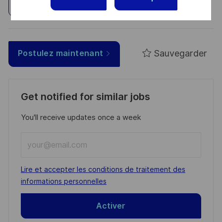
Explorez un site
Sauvegarder
Postulez maintenant
Get notified for similar jobs
You'll receive updates once a week
Enter
Email
address
Required
Lire et accepter les conditions de traitement des
(Required)
informations personnelles
Activer