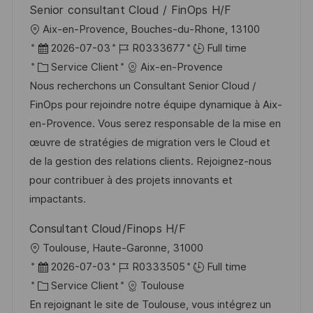
Senior consultant Cloud / FinOps H/F
o
i
e
d
l
Aix-en-Provence, Bouches-du-Rhone, 13100
n
c
u
o
D
R
2026-07-03
R0333677
Full time
h
p
c
a
C
é
Service Client
Aix-en-Provence
a
o
a
t
a
f
Nous recherchons un Consultant Senior Cloud /
g
s
l
e
t
é
FinOps pour rejoindre notre équipe dynamique à Aix-
e
t
i
d
é
r
en-Provence. Vous serez responsable de la mise en
e
s
’
g
e
œuvre de stratégies de migration vers le Cloud et
a
a
o
n
de la gestion des relations clients. Rejoignez-nous
t
f
r
c
pour contribuer à des projets innovants et
i
f
i
e
impactants.
o
i
e
d
Consultant Cloud/Finops H/F
n
c
u
l
Toulouse, Haute-Garonne, 31000
h
p
o
D
R
2026-07-03
R0333505
Full time
a
o
c
a
C
é
Service Client
Toulouse
g
s
a
t
a
f
En rejoignant le site de Toulouse, vous intégrez un
e
t