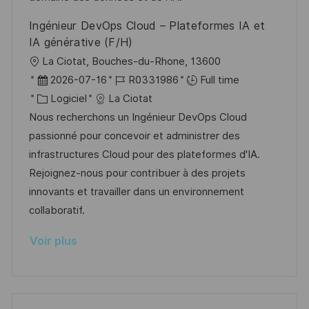
i
e
e
i
Ingénieur DevOps Cloud – Plateformes IA et
o
d
c
IA générative (F/H)
n
u
h
l
La Ciotat, Bouches-du-Rhone, 13600
p
a
o
D
R
2026-07-16
R0331986
Full time
o
g
c
a
C
é
Logiciel
La Ciotat
s
e
a
t
a
f
Nous recherchons un Ingénieur DevOps Cloud
t
l
e
t
é
passionné pour concevoir et administrer des
e
i
d
é
r
infrastructures Cloud pour des plateformes d'IA.
s
’
g
e
Rejoignez-nous pour contribuer à des projets
a
a
o
n
innovants et travailler dans un environnement
t
f
r
c
collaboratif.
i
f
i
e
Voir plus
o
i
e
d
n
c
u
h
p
a
o