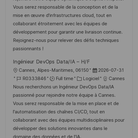
e
i
d
é
r
Vous serez responsable de la conception et de la
s
’
g
e
mise en œuvre d'infrastructures cloud, tout en
a
a
o
n
collaborant étroitement avec les équipes de
t
f
r
c
développement pour garantir une livraison continue.
i
f
i
e
Rejoignez-nous pour relever des défis techniques
o
i
e
d
passionnants !
n
c
u
Ingénieur DevOps Data/IA – H/F
h
p
l
D
Cannes, Alpes-Maritimes, 06150
2026-07-31
a
o
o
R
C
a
R0333846
Full time
Logiciel
Cannes
g
s
c
é
a
t
Nous recherchons un Ingénieur DevOps Data/IA
e
t
a
f
t
e
passionné pour rejoindre notre équipe à Cannes.
e
l
é
é
d
Vous serez responsable de la mise en place et de
i
r
g
’
l'automatisation des chaînes CI/CD, tout en
s
e
o
a
collaborant avec des équipes multidisciplinaires pour
a
n
r
f
développer des solutions innovantes dans le
t
c
i
f
domaine des données et de l'IA.