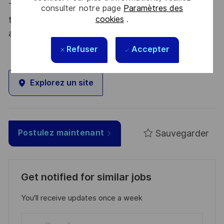
Thales, entreprise Handi-Engagée, reconnait
consulter notre page
Paramètres des
cookies
.
tous les talents. La diversité est notre meilleur
atout. Postulez et rejoignez nous !
Refuser
Accepter
Explorez un site
Sauvegarder
Postulez maintenant
Get notified for similar jobs
You'll receive updates once a week
Enter