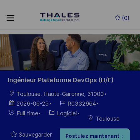
Skip to main content
Skip to main content
(0)
-
-
Ingénieur Plateforme DevOps (H/F)
localisation
Toulouse, Haute-Garonne, 31000
Date
Référence
2026-06-25
R0332964
d’affichage
du poste
Hiring
Catégorie
Full time
Logiciel
Toulouse
Type
Sauvegarder
Postulez maintenant