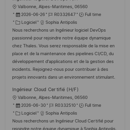
o
d
c
l
Valbonne, Alpes-Maritimes, 06560
n
u
h
o
D
R
2026-06-26
R0332647
Full time
p
a
c
a
C
é
Logiciel
Sophia Antipolis
o
g
a
t
a
f
Nous recherchons un Ingénieur logiciel DevOps
s
e
l
e
t
é
passionné pour rejoindre notre équipe dynamique
t
i
d
é
r
chez Thales. Vous serez responsable de la mise en
e
s
’
g
e
place et de la maintenance des pipelines CI/CD, du
a
a
o
n
développement d'applications et de la gestion des
t
f
r
c
incidents. Rejoignez-nous pour contribuer à des
i
f
i
e
projets innovants dans un environnement stimulant.
o
i
e
d
Ingénieur Cloud Certifié (H/F)
n
c
u
l
Valbonne, Alpes-Maritimes, 06560
h
p
o
D
R
2026-06-30
R0332510
Full time
a
o
c
a
C
é
Logiciel
Sophia Antipolis
g
s
a
t
a
f
Nous recherchons un Ingénieur Cloud Certifié pour
e
t
l
e
t
é
rejoindre notre équipe dynamique à Sophia Antipolis.