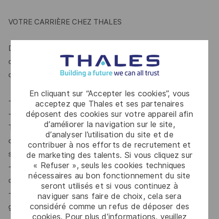
VOTRE CARRIÈRE CHEZ THALES
Différentes opportunités vous permettront de découvrir
d'autres domaines ou sites. Vous pourrez évoluer et
développer vos compétences dans différents domaines :
En cliquant sur “Accepter les cookies”, vous
- Explorez un espace attentif au développement personnel
acceptez que Thales et ses partenaires
déposent des cookies sur votre appareil afin
- Développez vos talents dans un autre domaine du groupe
d’améliorer la navigation sur le site,
Thales, en découvrant de nouveaux produits, de nouveaux
d’analyser l’utilisation du site et de
clients, un nouveau pays ou en vous orientant vers une
contribuer à nos efforts de recrutement et
solution plus complexe
de marketing des talents. Si vous cliquez sur
« Refuser », seuls les cookies techniques
- Choisissez entre une expertise technique ou un parcours
nécessaires au bon fonctionnement du site
de leadership
seront utilisés et si vous continuez à
- Construisez une carrière internationale au sein d'un
naviguer sans faire de choix, cela sera
considéré comme un refus de déposer des
groupe d'ingénierie de premier plan
cookies. Pour plus d’informations, veuillez