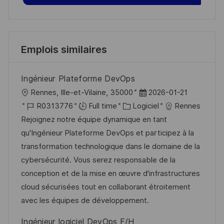
Emplois similaires
Ingénieur Plateforme DevOps
l
D
Rennes, Ille-et-Vilaine, 35000
2026-01-21
o
R
C
a
R0313776
Full time
Logiciel
Rennes
c
é
a
t
Rejoignez notre équipe dynamique en tant
a
f
t
e
qu'Ingénieur Plateforme DevOps et participez à la
l
é
é
d
transformation technologique dans le domaine de la
i
r
g
’
cybersécurité. Vous serez responsable de la
s
e
o
a
conception et de la mise en œuvre d'infrastructures
a
n
r
f
cloud sécurisées tout en collaborant étroitement
t
c
i
f
avec les équipes de développement.
i
e
e
i
Ingénieur logiciel DevOps F/H