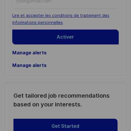
Email
address
Required
Lire et accepter les conditions de traitement des
(Required)
informations personnelles
Activer
Manage alerts
Manage alerts
Get tailored job recommendations
based on your interests.
Get Started