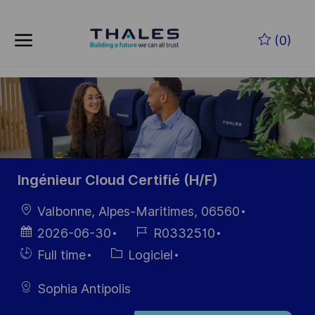
Skip to main content
Skip to main content
(0)
-
-
Ingénieur Cloud Certifié (H/F)
localisation
Valbonne, Alpes-Maritimes, 06560
Date
Référence
2026-06-30
R0332510
d’affichage
du poste
Hiring
Catégorie
Full time
Logiciel
Type
Sophia Antipolis