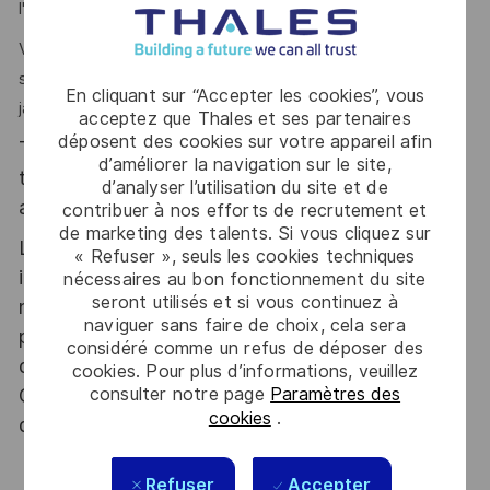
l'accompagnement et au développement de chacun.
Vous êtes passionné(e) par les défis techniques et
souhaitez travailler dans un monde en mouvement sans
En cliquant sur “Accepter les cookies”, vous
jamais vous ennuyer ? Ce poste est pour vous !
acceptez que Thales et ses partenaires
déposent des cookies sur votre appareil afin
Thales, entreprise Handi-Engagée, reconnait
d’améliorer la navigation sur le site,
tous les talents. La diversité est notre meilleur
d’analyser l’utilisation du site et de
atout. Postulez et rejoignez nous !
contribuer à nos efforts de recrutement et
de marketing des talents. Si vous cliquez sur
Le poste pouvant nécessiter d'accéder à des
« Refuser », seuls les cookies techniques
informations relevant du secret de la défense
nécessaires au bon fonctionnement du site
seront utilisés et si vous continuez à
nationale, la personne retenue fera l'objet d'une
naviguer sans faire de choix, cela sera
procédure d’habilitation, conformément aux
considéré comme un refus de déposer des
dispositions des articles R.2311-1 et suivants du
cookies. Pour plus d’informations, veuillez
Code de la défense et de l’IGI 1300 SGDSN/PSE
consulter notre page
Paramètres des
cookies
.
du 09 août 2021.
Refuser
Accepter