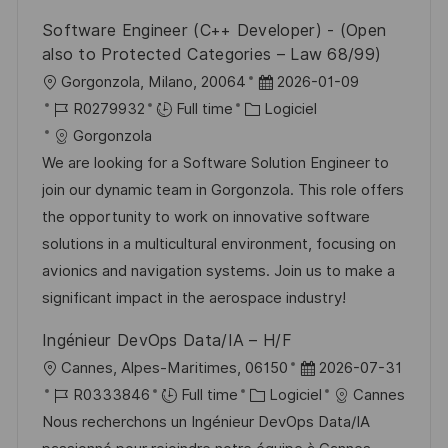
Software Engineer (C++ Developer) - (Open
also to Protected Categories – Law 68/99)
l
D
Gorgonzola, Milano, 20064
2026-01-09
o
R
C
a
R0279932
Full time
Logiciel
c
é
a
t
Gorgonzola
a
f
t
e
We are looking for a Software Solution Engineer to
l
é
é
d
join our dynamic team in Gorgonzola. This role offers
i
r
g
’
the opportunity to work on innovative software
s
e
o
a
solutions in a multicultural environment, focusing on
a
n
r
f
avionics and navigation systems. Join us to make a
t
c
i
f
significant impact in the aerospace industry!
i
e
e
i
Ingénieur DevOps Data/IA – H/F
o
d
c
l
D
Cannes, Alpes-Maritimes, 06150
2026-07-31
n
u
h
o
R
C
a
R0333846
Full time
Logiciel
Cannes
p
a
c
é
a
t
Nous recherchons un Ingénieur DevOps Data/IA
o
g
a
f
t
e