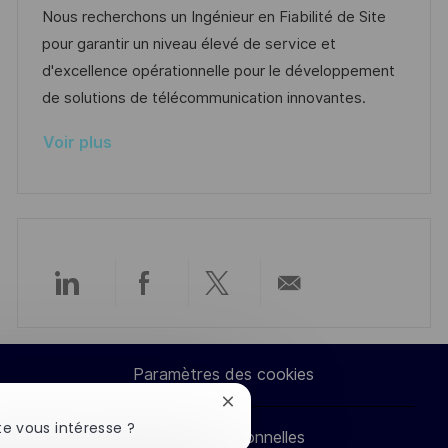
a
t
a
f
Nous recherchons un Ingénieur en Fiabilité de Site
t
l
e
t
é
pour garantir un niveau élevé de service et
e
i
d
é
r
d'excellence opérationnelle pour le développement
s
’
g
e
de solutions de télécommunication innovantes.
a
a
o
n
Voir plus
t
f
r
c
i
f
i
e
o
i
e
d
n
c
u
h
p
a
o
Partager
Partager
Partager
Partager
g
s
e
t
via
via
via
par
e
Paramètres des cookies
LinkedIn
Facebook
twitter
e-
Fermer
la
e vous intéresse ?
Données personnelles
notification