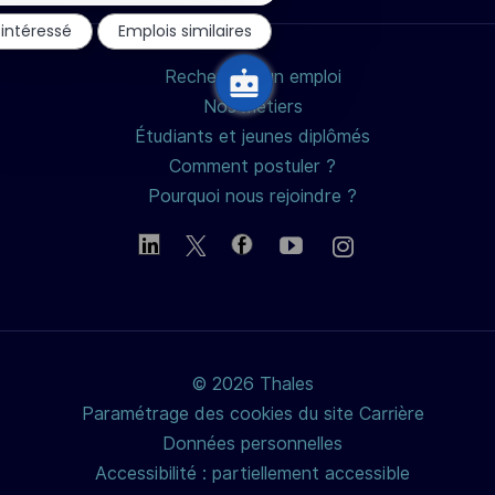
mail
du
 intéressé
Emplois similaires
chatbot
Rechercher un emploi
Nos métiers
Étudiants et jeunes diplômés
Comment postuler ?
Pourquoi nous rejoindre ?
© 2026 Thales
Paramétrage des cookies du site Carrière
Données personnelles
Accessibilité : partiellement accessible