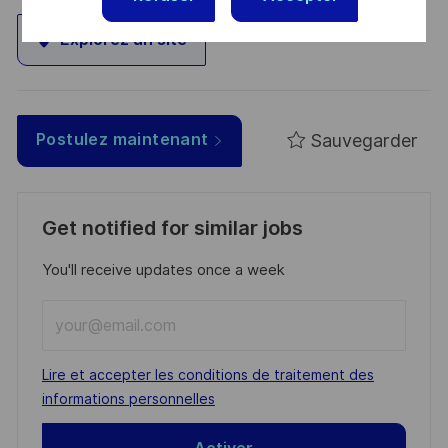
Explorez un site
Sauvegarder
Postulez maintenant
Get notified for similar jobs
You'll receive updates once a week
Enter
Email
address
Required
Lire et accepter les conditions de traitement des
(Required)
informations personnelles