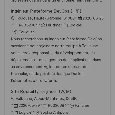
projets innovants dans un environnement stimulant.
o
i
e
d
Ingénieur Plateforme DevOps (H/F)
n
c
u
l
D
Toulouse, Haute-Garonne, 31000
2026-06-25
h
p
o
R
C
a
R0332964
Full time
Logiciel
a
o
c
é
a
t
Toulouse
g
s
a
f
t
e
Nous recherchons un Ingénieur Plateforme DevOps
e
t
l
é
é
d
passionné pour rejoindre notre équipe à Toulouse.
e
i
r
g
’
Vous serez responsable du développement, du
s
e
o
a
déploiement et de la gestion des applications dans
a
n
r
f
un environnement Agile, tout en utilisant des
t
c
i
f
technologies de pointe telles que Docker,
i
e
e
i
Kubernetes et Terraform.
o
d
c
Site Reliability Engineer (W/M)
n
u
h
l
Valbonne, Alpes-Maritimes, 06560
p
a
o
D
R
2026-05-29
R0326684
Full time
o
g
c
a
C
é
Logiciel
Sophia Antipolis
s
e