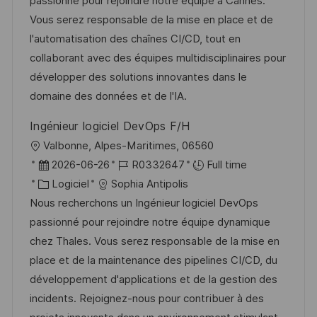
passionné pour rejoindre notre équipe à Cannes.
s
e
l
é
é
d
Vous serez responsable de la mise en place et de
t
i
r
g
’
l'automatisation des chaînes CI/CD, tout en
e
s
e
o
a
collaborant avec des équipes multidisciplinaires pour
a
n
r
f
développer des solutions innovantes dans le
t
c
i
f
domaine des données et de l'IA.
i
e
e
i
Ingénieur logiciel DevOps F/H
o
d
c
l
Valbonne, Alpes-Maritimes, 06560
n
u
h
o
D
R
2026-06-26
R0332647
Full time
p
a
c
a
C
é
Logiciel
Sophia Antipolis
o
g
a
t
a
f
Nous recherchons un Ingénieur logiciel DevOps
s
e
l
e
t
é
passionné pour rejoindre notre équipe dynamique
t
i
d
é
r
chez Thales. Vous serez responsable de la mise en
e
s
’
g
e
place et de la maintenance des pipelines CI/CD, du
a
a
o
n
développement d'applications et de la gestion des
t
f
r
c
incidents. Rejoignez-nous pour contribuer à des
i
f
i
e