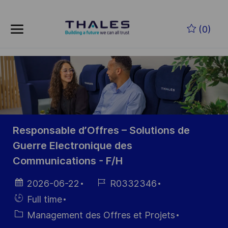
Skip to main content
Skip to main content
(0)
-
-
Responsable d’Offres – Solutions de
Guerre Electronique des
Communications - F/H
Date
Référence
2026-06-22
R0332346
d’affichage
du poste
Hiring
Full time
Type
Catégorie
Management des Offres et Projets