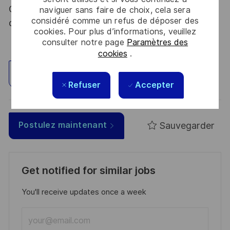
Code de la défense et de l’IGI 1300 SGDSN/PSE
naviguer sans faire de choix, cela sera
considéré comme un refus de déposer des
du 09 août 2021.
cookies. Pour plus d’informations, veuillez
consulter notre page
Paramètres des
cookies
.
Explorez un site
Refuser
Accepter
Sauvegarder
Postulez maintenant
Get notified for similar jobs
You'll receive updates once a week
Enter
Email