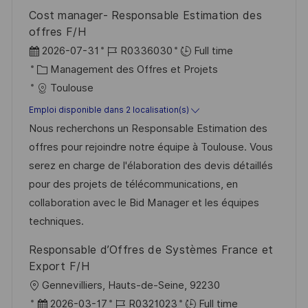
o
d
e
c
Cost manager- Responsable Estimation des
n
u
h
offres F/H
p
a
D
R
2026-07-31
R0336030
Full time
o
g
a
C
é
Management des Offres et Projets
s
e
t
a
f
Toulouse
t
e
t
é
Emploi disponible dans 2 localisation(s)
e
d
é
r
Nous recherchons un Responsable Estimation des
’
g
e
offres pour rejoindre notre équipe à Toulouse. Vous
a
o
n
serez en charge de l'élaboration des devis détaillés
f
r
c
pour des projets de télécommunications, en
f
i
e
collaboration avec le Bid Manager et les équipes
i
e
d
techniques.
c
u
Responsable d’Offres de Systèmes France et
h
p
Export F/H
a
o
l
Gennevilliers, Hauts-de-Seine, 92230
g
s
o
D
R
2026-03-17
R0321023
Full time