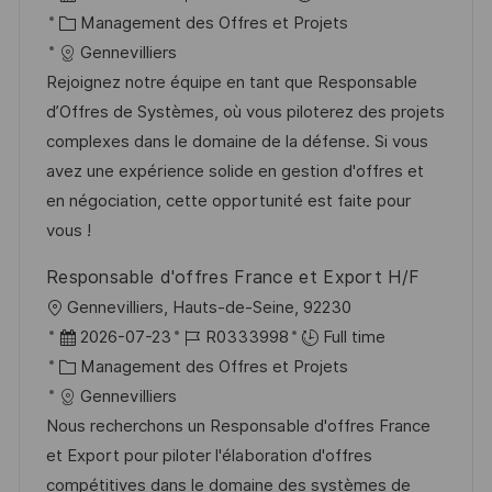
e
t
c
a
C
é
Management des Offres et Projets
e
a
t
a
f
Gennevilliers
l
e
t
é
Rejoignez notre équipe en tant que Responsable
i
d
é
r
d’Offres de Systèmes, où vous piloterez des projets
s
’
g
e
complexes dans le domaine de la défense. Si vous
a
a
o
n
avez une expérience solide en gestion d'offres et
t
f
r
c
en négociation, cette opportunité est faite pour
i
f
i
e
vous !
o
i
e
d
Responsable d'offres France et Export H/F
n
c
u
l
Gennevilliers, Hauts-de-Seine, 92230
h
p
o
D
R
2026-07-23
R0333998
Full time
a
o
c
a
C
é
Management des Offres et Projets
g
s
a
t
a
f
Gennevilliers
e
t
l
e
t
é
Nous recherchons un Responsable d'offres France
e
i
d
é
r
et Export pour piloter l'élaboration d'offres
s
’
g
e
compétitives dans le domaine des systèmes de