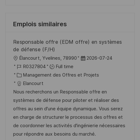
Emplois similaires
Responsable offre (EDM offre) en systèmes
de défense (F/H)
l
D
Élancourt, Yvelines, 78990
2026-07-24
o
R
a
R0327804
Full time
c
é
C
t
Management des Offres et Projets
a
f
a
e
Elancourt
l
é
t
d
Nous recherchons un Responsable offre en
i
r
é
’
systèmes de défense pour piloter et réaliser des
s
e
g
a
offres au sein d'une équipe dynamique. Vous serez
a
n
o
f
en charge de structurer le processus des offres et
t
c
r
f
de coordonner les activités d'ingénierie nécessaires
i
e
i
i
pour répondre aux besoins du marché.