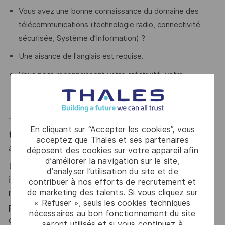
Vous avez une bonne connaissance du domaine des
télécommunications (technologie radio, connectivité
sécurisée, Système d’Information) ?
Une aisance de l'anglais est requise.
Vous pairs reconnaissent votre créativité, votre
dynamisme, votre écoute, votre expérience en
négociation ainsi que votre sens du service client ?
Thales, entreprise Handi-Engagée, reconnait
En cliquant sur “Accepter les cookies”, vous
tous les talents. La diversité est notre meilleur
acceptez que Thales et ses partenaires
atout. Postulez et rejoignez nous !
déposent des cookies sur votre appareil afin
d’améliorer la navigation sur le site,
Le poste pouvant nécessiter d'accéder à des
d’analyser l’utilisation du site et de
informations relevant du secret de la défense
contribuer à nos efforts de recrutement et
de marketing des talents. Si vous cliquez sur
nationale, la personne retenue fera l'objet d'une
« Refuser », seuls les cookies techniques
procédure d’habilitation, conformément aux
nécessaires au bon fonctionnement du site
dispositions des articles R.2311-1 et suivants du
seront utilisés et si vous continuez à