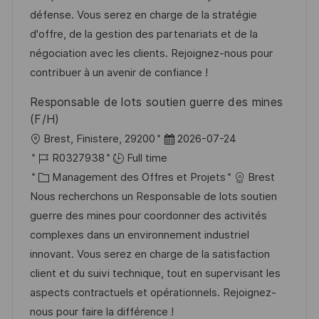
a
a
o
n
défense. Vous serez en charge de la stratégie
t
f
r
c
d'offre, de la gestion des partenariats et de la
i
f
i
e
négociation avec les clients. Rejoignez-nous pour
o
i
e
d
contribuer à un avenir de confiance !
n
c
u
Responsable de lots soutien guerre des mines
h
p
(F/H)
a
o
l
D
Brest, Finistere, 29200
2026-07-24
g
s
o
R
a
R0327938
Full time
e
t
c
é
C
t
Management des Offres et Projets
Brest
e
a
f
a
e
Nous recherchons un Responsable de lots soutien
l
é
t
d
guerre des mines pour coordonner des activités
i
r
é
’
complexes dans un environnement industriel
s
e
g
a
innovant. Vous serez en charge de la satisfaction
a
n
o
f
client et du suivi technique, tout en supervisant les
t
c
r
f
aspects contractuels et opérationnels. Rejoignez-
i
e
i
i
nous pour faire la différence !