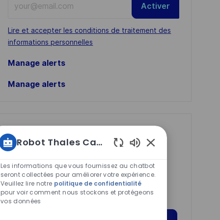
Activer
Email
address
Required
Lire et accepter les conditions de traitement des
(Required)
informations personnelles
Manage alerts
Manage alerts
Get tailored job
Robot Thales Carrières
recommendations
Sons
based on your
de
Les informations que vous fournissez au chatbot
chatbot
seront collectées pour améliorer votre expérience.
interests.
Veuillez lire notre
politique de confidentialité
activés
pour voir comment nous stockons et protégeons
vos données