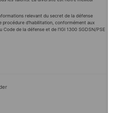
nformations relevant du secret de la défense
une procédure d’habilitation, conformément aux
s du Code de la défense et de l’IGI 1300 SGDSN/PSE
der