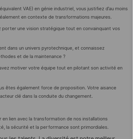
uivalent VAE) en génie industriel, vous justifiez d’au moins
idéalement en contexte de transformations majeures.
 porter une vision stratégique tout en convainquant vos
nt dans un univers pyrotechnique, et connaissez
méthodes et de la maintenance ?
avez motiver votre équipe tout en pilotant son activité en
ous êtes également force de proposition. Votre aisance
n acteur clé dans la conduite du changement.
n lien avec la transformation de nos installations
té, la sécurité et la performance sont primordiales.
s les talents. La diversité est notre meilleur