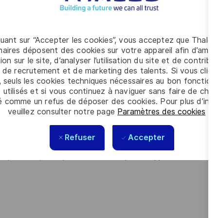
 mise en place des installations industrielles, en
yens Industriels, Maintenance, Méthodes/Industrialisation,
quant sur “Accepter les cookies”, vous acceptez que Thales
aires déposent des cookies sur votre appareil afin d’améli
striels, vous assurez le suivi des travaux depuis la conception
ion sur le site, d’analyser l’utilisation du site et de contribu
rmes qualité, sécurité et environnement ;
 de recrutement et de marketing des talents. Si vous cliqu
, seuls les cookies techniques nécessaires au bon fonctio
lité des installations et de la conformité des
 utilisés et si vous continuez à naviguer sans faire de choi
é comme un refus de déposer des cookies. Pour plus d’info
veuillez consulter notre page
Paramètres des cookies
.
/capacité ainsi que les ressources humaines dans un souci
ns et du budget ;
Refuser
Accepter
ouvoir une orientation vers les résultats et la tenue des
l, financier, ainsi que le suivi des risques et opportunités.