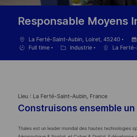
Responsable Moyens In
La Ferté-Saint-Aubin, Loiret, 45240
localisation
Dat
Full time
Industrie
La Ferté-
Hiring
Catégorie
d’af
Type
Lieu : La Ferté-Saint-Aubin, France
Construisons ensemble un 
Thales est un leader mondial des hautes technologies spé
Aéronautique & Spatial, et Cyber & Digital. Il développe 