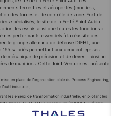
iques, le site de La Ferté Saint Aubin est
rmements terrestres et aéroportés (mortiers,
tion des forces et de contrôle de zone. Fort de
iers spécialisés, le site de la Ferté Saint Aubin
tion, les essais ainsi que toutes les fonctions «
èmes performants essentiels à la réussite des
 avec le groupe allemand de défense DIEHL, une
65 salariés permettant aux deux entreprises
 de mécanique de précision et de devenir ainsi un
es de munitions. Cette Joint-Venture est présente
 mise en place de l’organisation cible du Process Engineering,
’outil industriel ;
t les enjeux de transformation industrielle, en pilotant les
oduits (mines, FLPT, MTO), au ramp-up (ROQUETTES) ainsi