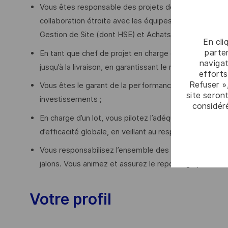
Vous êtes responsable des projets de rénovation ou de
collaboration étroite avec les équipes Production, Mo
Gestion de Site (dont HSE) et Achats ;
En cli
parten
En tant que chef de projet en charge du lot outils indu
navigat
jusqu’à la livraison, en garantissant le respect des no
efforts
Refuser »
Vous êtes le garant de la performance, de la disponibi
site seront
investissements ;
considér
En charge d’un lot, vous pilotez l’adéquation charges
d’efficacité globale, en veillant au respect des besoi
Vous responsabilisez l’ensemble des acteurs pour prom
jalons. Vous animez et assurez le reporting opérationne
Votre profil