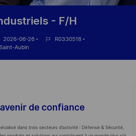
dustriels - F/H
2026-06-26
R0330518
e
Référence
Saint-Aubin
fichage
du
poste
avenir de confiance
cialisé dans trois secteurs d’activité : Défense & Sécurité,
des produits et solutions qui contribuent à un monde plus sûr,