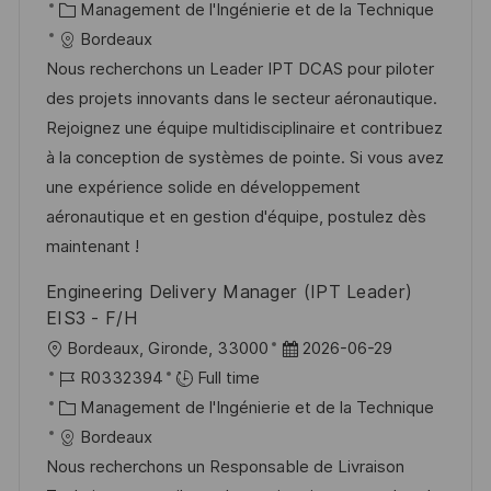
c
é
C
t
Management de l'Ingénierie et de la Technique
t
a
f
a
e
Bordeaux
e
l
é
t
d
Nous recherchons un Leader IPT DCAS pour piloter
i
r
é
’
des projets innovants dans le secteur aéronautique.
s
e
g
a
Rejoignez une équipe multidisciplinaire et contribuez
a
n
o
f
à la conception de systèmes de pointe. Si vous avez
t
c
r
f
une expérience solide en développement
i
e
i
i
aéronautique et en gestion d'équipe, postulez dès
o
d
e
c
maintenant !
n
u
h
Engineering Delivery Manager (IPT Leader)
p
a
EIS3 - F/H
o
g
l
D
Bordeaux, Gironde, 33000
2026-06-29
s
e
o
R
a
R0332394
Full time
t
c
é
C
t
Management de l'Ingénierie et de la Technique
e
a
f
a
e
Bordeaux
l
é
t
d
Nous recherchons un Responsable de Livraison