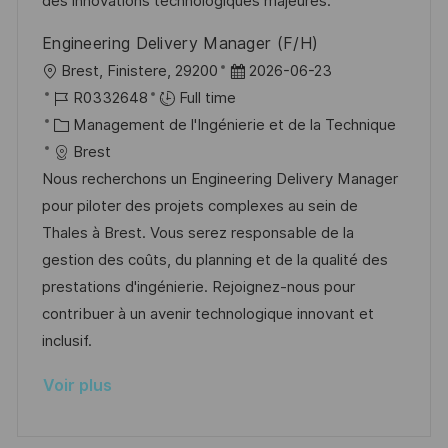
t
c
r
f
des innovations technologiques majeures.
i
e
i
i
Engineering Delivery Manager (F/H)
o
d
e
c
l
D
Brest, Finistere, 29200
2026-06-23
n
u
h
o
R
a
R0332648
Full time
p
a
c
é
C
t
Management de l'Ingénierie et de la Technique
o
g
a
f
a
e
Brest
s
e
l
é
t
d
Nous recherchons un Engineering Delivery Manager
t
i
r
é
’
pour piloter des projets complexes au sein de
e
s
e
g
a
Thales à Brest. Vous serez responsable de la
a
n
o
f
gestion des coûts, du planning et de la qualité des
t
c
r
f
prestations d'ingénierie. Rejoignez-nous pour
i
e
i
i
contribuer à un avenir technologique innovant et
o
d
e
c
inclusif.
n
u
h
Voir plus
p
a
o
g