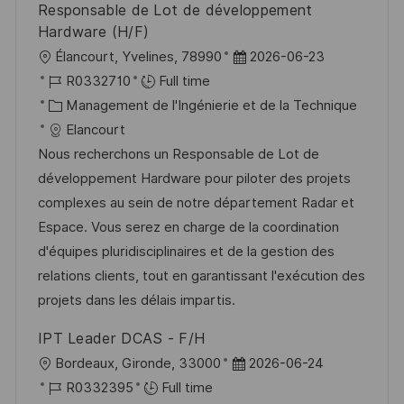
Responsable de Lot de développement
Hardware (H/F)
l
D
Élancourt, Yvelines, 78990
2026-06-23
o
R
a
R0332710
Full time
c
é
C
t
Management de l'Ingénierie et de la Technique
a
f
a
e
Elancourt
l
é
t
d
Nous recherchons un Responsable de Lot de
i
r
é
’
développement Hardware pour piloter des projets
s
e
g
a
complexes au sein de notre département Radar et
a
n
o
f
Espace. Vous serez en charge de la coordination
t
c
r
f
d'équipes pluridisciplinaires et de la gestion des
i
e
i
i
relations clients, tout en garantissant l'exécution des
o
d
e
c
projets dans les délais impartis.
n
u
h
IPT Leader DCAS - F/H
p
a
l
D
Bordeaux, Gironde, 33000
2026-06-24
o
g
o
R
a
R0332395
Full time
s
e