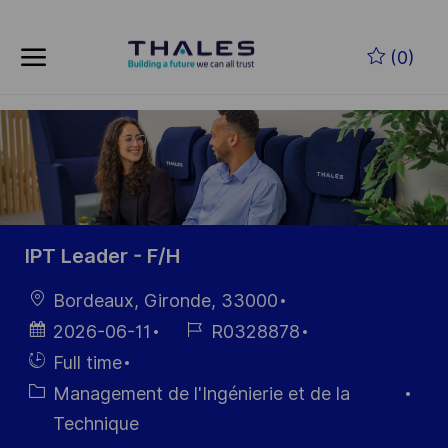
Skip to main content
Skip to main content
(0)
-
-
IPT Leader - F/H
localisation
Bordeaux, Gironde, 33000
Date
Référence
2026-06-11
R0328878
d’affichage
du poste
Hiring
Full time
Type
Catégorie
Management de l'Ingénierie et de la
Technique