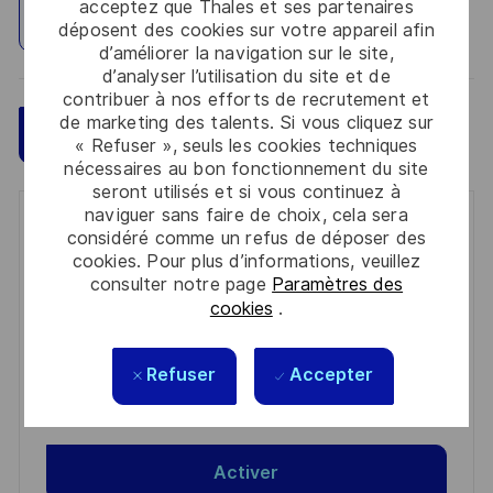
acceptez que Thales et ses partenaires
Explorez un site
déposent des cookies sur votre appareil afin
d’améliorer la navigation sur le site,
d’analyser l’utilisation du site et de
contribuer à nos efforts de recrutement et
de marketing des talents. Si vous cliquez sur
Sauvegarder
Postulez maintenant
« Refuser », seuls les cookies techniques
nécessaires au bon fonctionnement du site
seront utilisés et si vous continuez à
naviguer sans faire de choix, cela sera
Get notified for similar jobs
considéré comme un refus de déposer des
cookies. Pour plus d’informations, veuillez
You'll receive updates once a week
consulter notre page
Paramètres des
cookies
.
Enter
Email
Refuser
Accepter
address
Required
Lire et accepter les conditions de traitement des
(Required)
informations personnelles
Activer