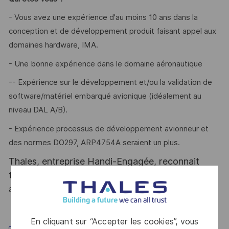
- Vous avez une expérience d'au moins 10 ans dans la
conception et de développement produit faisant appel aux
domaines hardware, IMA.
- Une bonne expérience dans le domaine aéronautique
-- Expérience sur le développement et/ou la validation de
software/matériel embarqué avionique (idéalement au
niveau DAL A/B).
- Expérience processus de développement avionneur et
des normes DO297, ARP4754A seraient un plus.
Thales, entreprise Handi-Engagée, reconnait
tous les talents. La diversité est notre meilleur
atout. Postulez et rejoignez nous !
En cliquant sur “Accepter les cookies”, vous