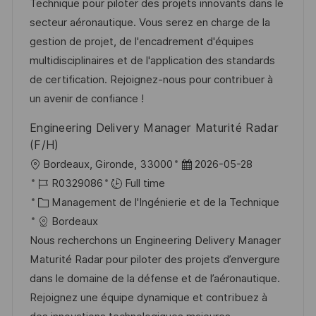
i
r
é
’
Technique pour piloter des projets innovants dans le
s
e
g
a
secteur aéronautique. Vous serez en charge de la
a
n
o
f
gestion de projet, de l'encadrement d'équipes
t
c
r
f
multidisciplinaires et de l'application des standards
i
e
i
i
de certification. Rejoignez-nous pour contribuer à
o
d
e
c
un avenir de confiance !
n
u
h
Engineering Delivery Manager Maturité Radar
p
a
(F/H)
o
g
l
D
Bordeaux, Gironde, 33000
2026-05-28
s
e
o
R
a
R0329086
Full time
t
c
é
C
t
Management de l'Ingénierie et de la Technique
e
a
f
a
e
Bordeaux
l
é
t
d
Nous recherchons un Engineering Delivery Manager
i
r
é
’
Maturité Radar pour piloter des projets d’envergure
s
e
g
a
dans le domaine de la défense et de l’aéronautique.
a
n
o
f
Rejoignez une équipe dynamique et contribuez à