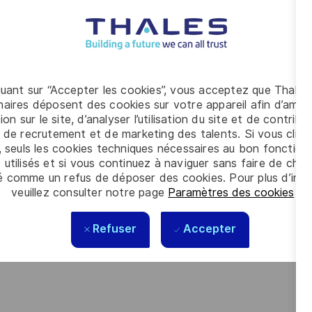
GALILEO chez notre client Thales Alenia Space France
quant sur “Accepter les cookies”, vous acceptez que Thales
aires déposent des cookies sur votre appareil afin d’améli
ion sur le site, d’analyser l’utilisation du site et de contribu
n intégrant une équipe projet composé d'experts de haut
 de recrutement et de marketing des talents. Si vous cliqu
, seuls les cookies techniques nécessaires au bon fonctio
 utilisés et si vous continuez à naviguer sans faire de choi
tes technologies ?
é comme un refus de déposer des cookies. Pour plus d’info
veuillez consulter notre page
Paramètres des cookies
.
bersécurité ?
et/ou cybersécurité et avez des compétences sur :
Refuser
Accepter