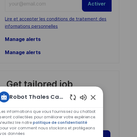
Activer
Email
address
Required
Lire et accepter les conditions de traitement des
(Required)
informations personnelles
Manage alerts
Manage alerts
Get tailored job
recommendations
Robot Thales Carrières
based on your
Sons
interests.
de
Les informations que vous fournissez au chatbot
chatbot
seront collectées pour améliorer votre expérience.
Veuillez lire notre
politique de confidentialité
activés
pour voir comment nous stockons et protégeons
vos données