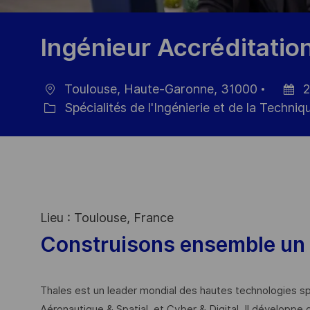
Ingénieur Accréditatio
Toulouse, Haute-Garonne, 31000
2
localisation
Date
Spécialités de l'Ingénierie et de la Techniq
Catégorie
d’affic
Lieu : Toulouse, France
Construisons ensemble un 
Thales est un leader mondial des hautes technologies spé
Aéronautique & Spatial, et Cyber & Digital. Il développe 