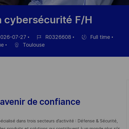
n cybersécurité F/H
026-07-27
R0326608
Full time
Référence
Hiring
ue
Toulouse
hage
du
Type
poste
avenir de confiance
cialisé dans trois secteurs d’activité : Défense & Sécurité,
des produits et solutions qui contribuent à un monde plus sûr,