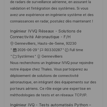
s
e
o
a
de radars de surveillance aérienne, en assurant la
a
n
r
f
validation et l'intégration des systèmes. Si vous
t
c
i
f
avez une expérience en ingénierie système et des
i
e
e
i
connaissances en radar, postulez dès maintenant !
o
d
c
Ingénieur IVVQ Réseaux - Solutions de
n
u
h
Connectivité Aéronautique - F/H
p
a
l
Gennevilliers, Hauts-de-Seine, 92230
o
g
o
D
R
2026-06-29
R0330287
Full time
s
e
c
a
C
é
Systèmes
Gennevilliers
t
a
t
a
f
Nous recherchons un Ingénieur IVVQ pour rejoindre
e
l
e
t
é
notre équipe chez Thales. Vous participerez au
i
d
é
r
déploiement de solutions de connectivité
s
’
g
e
aéronautique, en intégrant des équipements sur des
a
a
o
n
porteurs aériens. Ce rôle exige une expertise en
t
f
r
c
méthodologies de tests et en réseaux TCP/IP.
i
f
i
e
Ingénieur IVQ - Tests automatisés Python –