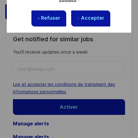
Sauvegarder
Postulez maintenant
Refuser
Accepter
Get notified for similar jobs
You'll receive updates once a week
Enter
Email
address
Required
Lire et accepter les conditions de traitement des
(Required)
informations personnelles
Activer
Manage alerts
Manage alerts