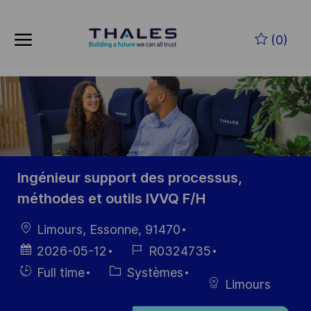
Skip to main content
Skip to main content
(0)
-
-
Ingénieur support des processus,
méthodes et outils IVVQ F/H
localisation
Limours, Essonne, 91470
Date
Référence
2026-05-12
R0324735
d’affichage
du poste
Hiring
Catégorie
Full time
Systèmes
Limours
Type