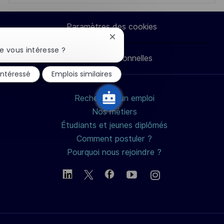
via
via
via
par
Paramètres des cookies
LinkedIn
Facebook
twitter
e-
Fermer
la
e vous intéresse ?
Données personnelles
notification
mail
du
 intéressé
Emplois similaires
chatbot
Rechercher un emploi
Nos métiers
Étudiants et jeunes diplômés
Comment postuler ?
Pourquoi nous rejoindre ?