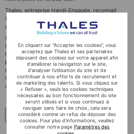
Thales, entreprise Handi-Engagée, reconnait
tous les talents. La diversité est notre meilleur
atout. Postulez et rejoignez nous !
Le poste pouvant nécessiter d'accéder à des
En cliquant sur “Accepter les cookies”, vous
informations relevant du secret de la défense
acceptez que Thales et ses partenaires
nationale, la personne retenue fera l'objet d'une
déposent des cookies sur votre appareil afin
procédure d’habilitation, conformément aux
d’améliorer la navigation sur le site,
dispositions des articles R.2311-1 et suivants du
d’analyser l’utilisation du site et de
contribuer à nos efforts de recrutement et
Code de la défense et de l’IGI 1300 SGDSN/PSE
de marketing des talents. Si vous cliquez sur
du 09 août 2021.
« Refuser », seuls les cookies techniques
nécessaires au bon fonctionnement du site
seront utilisés et si vous continuez à
naviguer sans faire de choix, cela sera
considéré comme un refus de déposer des
Explorez un site
cookies. Pour plus d’informations, veuillez
consulter notre page
Paramètres des
cookies
.