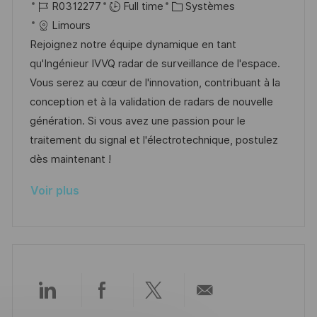
o
R
C
a
R0312277
Full time
Systèmes
t
c
é
a
t
Limours
e
a
f
t
e
Rejoignez notre équipe dynamique en tant
l
é
é
d
qu'Ingénieur IVVQ radar de surveillance de l'espace.
i
r
g
’
Vous serez au cœur de l'innovation, contribuant à la
s
e
o
a
conception et à la validation de radars de nouvelle
a
n
r
f
génération. Si vous avez une passion pour le
t
c
i
f
traitement du signal et l'électrotechnique, postulez
i
e
e
i
dès maintenant !
o
d
c
Voir plus
n
u
h
p
a
o
g
s
e
t
e
Partager
Partager
Partager
Partager