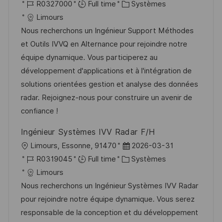
o
R
C
a
R0327000
Full time
Systèmes
c
é
a
t
Limours
a
f
t
e
Nous recherchons un Ingénieur Support Méthodes
l
é
é
d
et Outils IVVQ en Alternance pour rejoindre notre
i
r
g
’
équipe dynamique. Vous participerez au
s
e
o
a
développement d'applications et à l'intégration de
a
n
r
f
solutions orientées gestion et analyse des données
t
c
i
f
radar. Rejoignez-nous pour construire un avenir de
i
e
e
i
confiance !
o
d
c
Ingénieur Systèmes IVV Radar F/H
n
u
h
l
D
Limours, Essonne, 91470
2026-03-31
p
a
o
R
C
a
R0319045
Full time
Systèmes
o
g
c
é
a
t
Limours
s
e
a
f
t
e
Nous recherchons un Ingénieur Systèmes IVV Radar
t
l
é
é
d
pour rejoindre notre équipe dynamique. Vous serez
e
i
r
g
’
responsable de la conception et du développement