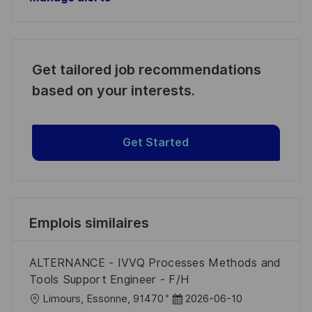
Get tailored job recommendations
based on your interests.
Get Started
Emplois similaires
ALTERNANCE - IVVQ Processes Methods and
Tools Support Engineer - F/H
l
D
Limours, Essonne, 91470
2026-06-10