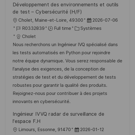
o
i
e
d
Développement des environnements et outils
n
c
u
de test – Cybersécurité (H/F)
h
p
l
D
Cholet, Maine-et-Loire, 49300
2026-07-06
a
o
o
R
C
a
R0332839
Full time
Systèmes
g
s
c
é
a
t
Cholet
e
t
a
f
t
e
Nous recherchons un Ingénieur IVQ spécialisé dans
e
l
é
é
d
les tests automatisés en Python pour rejoindre
i
r
g
’
notre équipe dynamique. Vous serez responsable de
s
e
o
a
l'analyse des exigences, de la conception de
a
n
r
f
stratégies de test et du développement de tests
t
c
i
f
robustes pour garantir la qualité des produits.
i
e
e
i
Rejoignez-nous pour contribuer à des projets
o
d
c
innovants en cybersécurité.
n
u
h
Ingénieur IVVQ radar de surveillance de
p
a
l'espace F.H
o
g
l
D
Limours, Essonne, 91470
2026-01-12
s
e