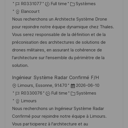
o
R
C
a
R0331077
Full time
Systèmes
a
o
c
é
a
t
Elancourt
g
s
a
f
t
e
Nous recherchons un Architecte Système Drone
e
t
l
é
é
d
pour rejoindre notre équipe dynamique chez Thales.
e
i
r
g
’
Vous serez responsable de la définition et de la
s
e
o
a
préconisation des architectures de solutions de
a
n
r
f
drones militaires, en assurant la cohérence de
t
c
i
f
l'architecture sur l'ensemble du périmètre de la
i
e
e
i
solution.
o
d
c
Ingénieur Système Radar Confirmé F/H
n
u
h
l
D
Limours, Essonne, 91470
2026-06-10
p
a
o
R
a
C
R0330076
Full time
Systèmes
o
g
c
é
t
a
Limours
s
e
a
f
e
t
Nous recherchons un Ingénieur Système Radar
t
l
é
d
é
Confirmé pour rejoindre notre équipe à Limours.
e
i
r
’
g
Vous participerez à l'architecture et au