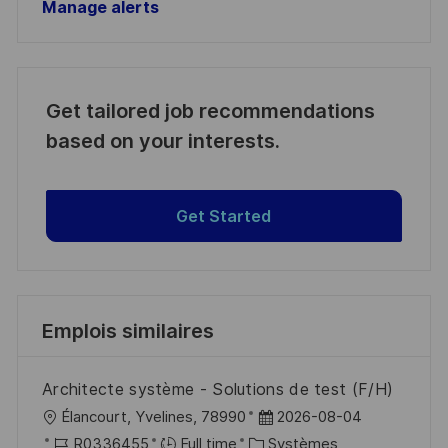
Manage alerts
Get tailored job recommendations
based on your interests.
Get Started
Emplois similaires
Architecte système - Solutions de test (F/H)
l
D
Élancourt, Yvelines, 78990
2026-08-04
o
R
C
a
R0336455
Full time
Systèmes