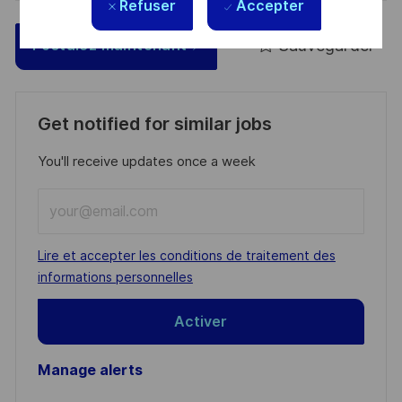
Refuser
Accepter
Sauvegarder
Postulez maintenant
Get notified for similar jobs
You'll receive updates once a week
Enter
Email
address
Required
Lire et accepter les conditions de traitement des
(Required)
informations personnelles
Activer
Manage alerts