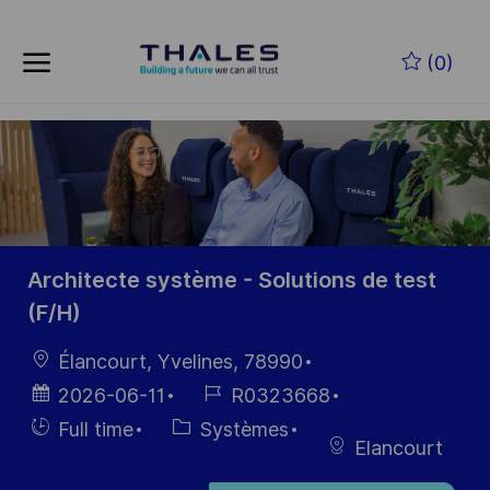
Skip to main content
Skip to main content
(0)
-
-
Architecte système - Solutions de test
(F/H)
localisation
Élancourt, Yvelines, 78990
Date
Référence
2026-06-11
R0323668
d’affichage
du poste
Hiring
Catégorie
Full time
Systèmes
Elancourt
Type