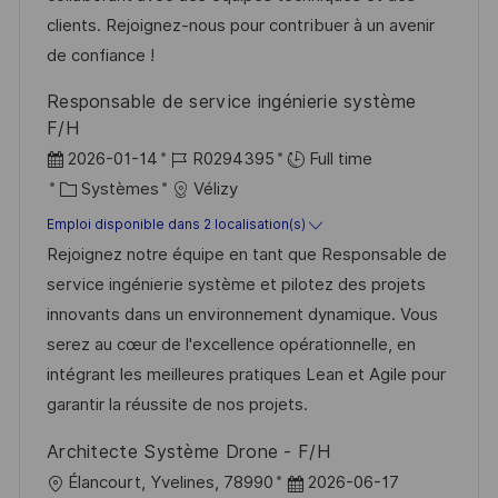
t
c
f
i
clients. Rejoignez-nous pour contribuer à un avenir
i
e
i
e
de confiance !
o
d
c
Responsable de service ingénierie système
n
u
h
F/H
p
a
D
R
2026-01-14
R0294395
Full time
o
g
a
C
é
Systèmes
Vélizy
s
e
t
a
f
Emploi disponible dans 2 localisation(s)
t
e
t
é
Rejoignez notre équipe en tant que Responsable de
e
d
é
r
service ingénierie système et pilotez des projets
’
g
e
innovants dans un environnement dynamique. Vous
a
o
n
serez au cœur de l'excellence opérationnelle, en
f
r
c
intégrant les meilleures pratiques Lean et Agile pour
f
i
e
garantir la réussite de nos projets.
i
e
d
Architecte Système Drone - F/H
c
u
l
D
Élancourt, Yvelines, 78990
2026-06-17
h
p