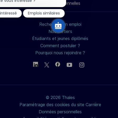
la
e vous intéresse ?
Données personnelles
notification
mail
du
 intéressé
Emplois similaires
chatbot
Rechercher un emploi
Nos métiers
Étudiants et jeunes diplômés
Comment postuler ?
Pourquoi nous rejoindre ?
© 2026 Thales
Paramétrage des cookies du site Carrière
Données personnelles