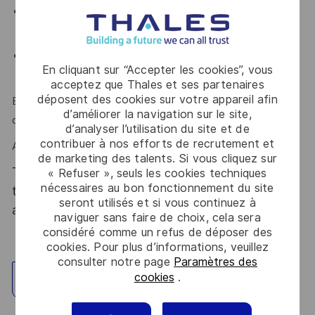
Solides connaissances dans le domaine électronique,
logiciel, Optronique et Ingénierie Système
Aisance dans l’utilisation des outils informatiques : PLM,
En cliquant sur “Accepter les cookies”, vous
Excel
acceptez que Thales et ses partenaires
déposent des cookies sur votre appareil afin
Esprit d’équipe, synthétiser, communiquer sont des atouts
d’améliorer la navigation sur le site,
que l'on vous reconnait ?
d’analyser l’utilisation du site et de
contribuer à nos efforts de recrutement et
Alors ce poste est fait pour vous !
de marketing des talents. Si vous cliquez sur
Thales, entreprise Handi-Engagée, reconnait
« Refuser », seuls les cookies techniques
nécessaires au bon fonctionnement du site
tous les talents. La diversité est notre meilleur
seront utilisés et si vous continuez à
atout. Postulez et rejoignez nous !
naviguer sans faire de choix, cela sera
considéré comme un refus de déposer des
cookies. Pour plus d’informations, veuillez
consulter notre page
Paramètres des
cookies
.
Explorez un site