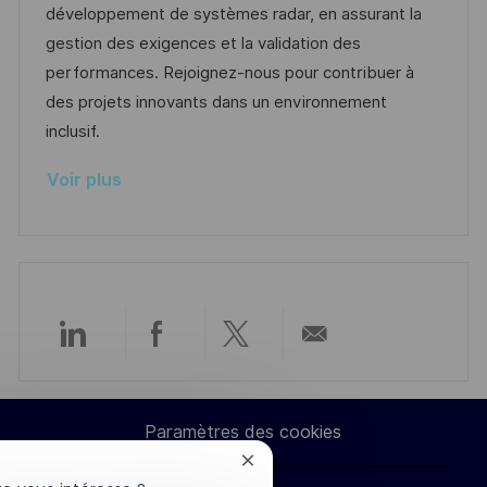
s
e
a
o
développement de systèmes radar, en assurant la
a
n
f
r
gestion des exigences et la validation des
t
c
f
i
performances. Rejoignez-nous pour contribuer à
i
e
i
e
des projets innovants dans un environnement
o
d
c
inclusif.
n
u
h
Voir plus
p
a
o
g
s
e
t
e
Partager
Partager
Partager
Partager
via
via
via
par
Paramètres des cookies
LinkedIn
Facebook
twitter
e-
Fermer