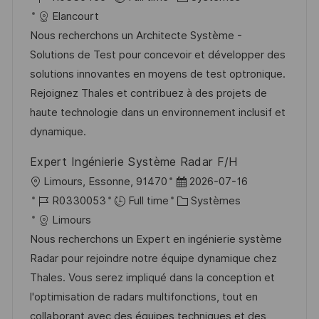
c
é
a
t
Elancourt
a
f
t
e
Nous recherchons un Architecte Système -
l
é
é
d
Solutions de Test pour concevoir et développer des
i
r
g
’
solutions innovantes en moyens de test optronique.
s
e
o
a
Rejoignez Thales et contribuez à des projets de
a
n
r
f
haute technologie dans un environnement inclusif et
t
c
i
f
dynamique.
i
e
e
i
Expert Ingénierie Système Radar F/H
o
d
c
l
D
Limours, Essonne, 91470
2026-07-16
n
u
h
o
R
a
C
R0330053
Full time
Systèmes
p
a
c
é
t
a
Limours
o
g
a
f
e
t
Nous recherchons un Expert en ingénierie système
s
e
l
é
d
é
Radar pour rejoindre notre équipe dynamique chez
t
i
r
’
g
Thales. Vous serez impliqué dans la conception et
e
s
e
a
o
l'optimisation de radars multifonctions, tout en
a
n
f
r
collaborant avec des équipes techniques et des