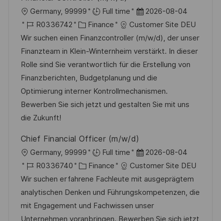
e
O
D
Germany, 99999
Full time
2026-08-04
r
r
J
K
a
R0336742
Finance
Customer Site DEU
ö
t
o
a
t
Wir suchen einen Finanzcontroller (m/w/d), der unser
f
b
t
u
Finanzteam in Klein-Winternheim verstärkt. In dieser
f
-
e
m
Rolle sind Sie verantwortlich für die Erstellung von
e
I
g
d
Finanzberichten, Budgetplanung und die
n
D
o
e
Optimierung interner Kontrollmechanismen.
t
r
r
Bewerben Sie sich jetzt und gestalten Sie mit uns
l
i
V
die Zukunft!
i
e
e
c
Chief Financial Officer (m/w/d)
r
h
O
D
Germany, 99999
Full time
2026-08-04
ö
u
r
J
K
a
R0336740
Finance
Customer Site DEU
f
n
t
o
a
t
Wir suchen erfahrene Fachleute mit ausgeprägtem
f
g
b
t
u
analytischen Denken und Führungskompetenzen, die
e
-
e
m
mit Engagement und Fachwissen unser
n
I
g
d
Unternehmen voranbringen. Bewerben Sie sich jetzt