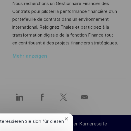
n
t
b
t
Nous recherchons un Gestionnaire Financier des
f
g
u
-
e
Contrats pour piloter la performance financière d'un
e
m
I
g
portefeuille de contrats dans un environnement
n
d
D
o
international. Rejoignez Thales et participez à la
t
e
r
transformation digitale de la fonction Finance tout
l
r
i
en contribuant à des projets financiers stratégiques.
i
V
e
c
Mehr anzeigen
e
h
r
u
ö
n
f
g
f
e
Über
Über
Über
Per
n
t
LinkedIn
Facebook
Twitter
E-
Chatbot-
nteressieren Sie sich für diesen
l
Cookie-Einstellungen der Karriereseite
Benachrichtigung
i