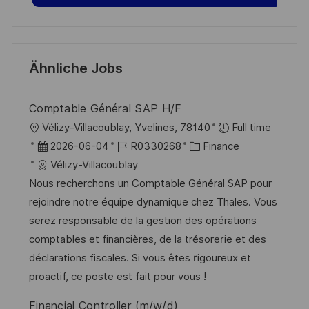
Ähnliche Jobs
Comptable Général SAP H/F
O
Vélizy-Villacoublay, Yvelines, 78140
Full time
r
D
J
K
2026-06-04
R0330268
Finance
t
a
o
a
Vélizy-Villacoublay
t
b
t
Nous recherchons un Comptable Général SAP pour
u
-
e
rejoindre notre équipe dynamique chez Thales. Vous
m
I
g
serez responsable de la gestion des opérations
d
D
o
comptables et financières, de la trésorerie et des
e
r
déclarations fiscales. Si vous êtes rigoureux et
r
i
proactif, ce poste est fait pour vous !
V
e
Financial Controller (m/w/d)