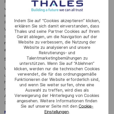
Für mehr als 85.000 Mitarbeitende in 65 Ländern eröffnen
wir zukunftsweisende Perspektiven, verwirklichen
individuelle Karrierewege und ermöglichen kreative
Indem Sie auf “Cookies akzeptieren” klicken,
Freiräume. Dies gelingt durch Mut, Vielfalt und den festen
erklären Sie sich damit einverstanden, dass
Willen, die anspruchsvollen Herausforderungen unserer Zeit
Thales und seine Partner Cookies auf Ihrem
sicherer und inklusiver zu gestalten.
Mit unserer
Gerät ablegen, um die Navigation auf der
Website zu verbessern, die Nutzung der
nachhaltigen, werteorientierten Personalführung treten wir
Website zu analysieren und unsere
aktiv für Diversität ein.
Rekrutierungs- und
Talentmarketingbemühungen zu
Say HI* – Dein Weg zu uns
unterstützen. Wenn Sie auf “Ablehnen”
klicken, werden nur die technischen Cookies
Wenn die Zeichen der Zeit auf Veränderung stehen, sind
verwendet, die für das ordnungsgemäße
unsere internationalen Teams da, um der Komplexität von
Funktionieren der Website erforderlich sind,
heute mit den branchenführenden Technologien von
und wenn Sie weiter surfen, ohne eine
morgen zu begegnen. Bist Du dabei? Deine
Auswahl zu treffen, wird dies als
Verweigerung der Hinterlegung von Cookies
Ansprechpartnerin
Maria Gaissert
freut sich schon auf
angesehen. Weitere Informationen finden
Deine Online-Bewerbung über unser
.
Karriereportal
Sie auf unserer Seite mit den
Cookie-
Einstellungen
.
– Talent Acquisition Partnerin #LI-MG1
Maria Gaissert