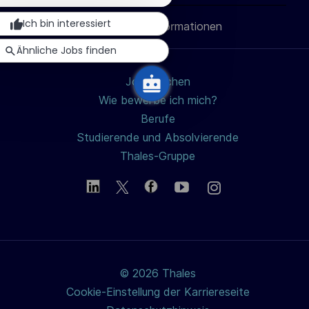
teilen
teilen
teilen
Mail
schließen
c
Ich bin interessiert
Persönliche Informationen
teilen
h
Ähnliche Jobs finden
u
n
Jobs suchen
g
Wie bewerbe ich mich?
Berufe
Studierende und Absolvierende
Thales-Gruppe
© 2026 Thales
Cookie-Einstellung der Karriereseite