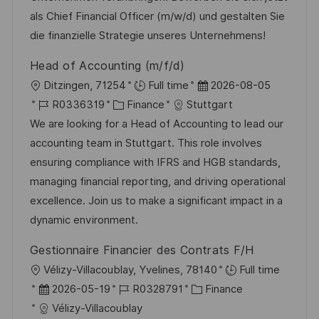
t
D
o
e
als Chief Financial Officer (m/w/d) und gestalten Sie
l
r
r
die finanzielle Strategie unseres Unternehmens!
i
i
V
c
Head of Accounting (m/f/d)
e
e
h
O
D
Ditzingen, 71254
Full time
2026-08-05
r
u
r
J
K
a
R0336319
Finance
Stuttgart
ö
n
t
o
a
t
We are looking for a Head of Accounting to lead our
f
g
b
t
u
accounting team in Stuttgart. This role involves
f
-
e
m
ensuring compliance with IFRS and HGB standards,
e
I
g
d
managing financial reporting, and driving operational
n
D
o
e
excellence. Join us to make a significant impact in a
t
r
r
dynamic environment.
l
i
V
i
Gestionnaire Financier des Contrats F/H
e
e
c
O
Vélizy-Villacoublay, Yvelines, 78140
Full time
r
h
r
D
J
K
2026-05-19
R0328791
Finance
ö
u
t
a
o
a
Vélizy-Villacoublay
f