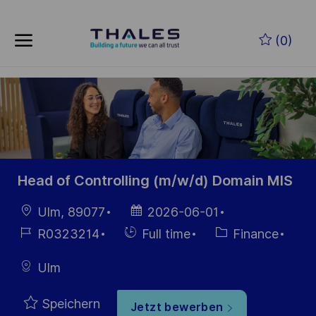
Skip to main content
Zum Hauptinhalt springen
(0)
-
-
Head of Controlling (m/w/d) Domain MIS
Ort
Datum der
Ulm, 89077
2026-06-01
Veröffentlichung
Job-
Einstellunngstyp
Kategorie
R0323214
Full time
Finance
ID
Ulm
Speichern
Jetzt bewerben