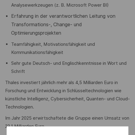
Analysewerkzeugen (z. B. Microsoft Power BI)
Erfahrung in der verantwortlichen Leitung von
Transformations-, Change- und
Optimierungsprojekten
Teamfähigkeit, Motivationsfähigkeit und
Kommunikationsfähigkeit
Sehr gute Deutsch- und Englischkenntnisse in Wort und
Schrift
Thales investiert jährlich mehr als 4,5 Milliarden Euro in
Forschung und Entwicklung in Schlüsseltechnologien wie
künstliche Intelligenz, Cybersicherheit, Quanten- und Cloud-
Technologien.
Im Jahr 2025 erwirtschaftete die Gruppe einen Umsatz von
22,1 Milliarden Euro.