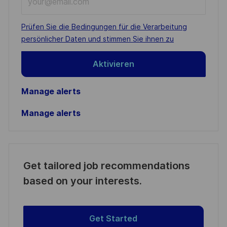
Email
address
Required
Prüfen Sie die Bedingungen für die Verarbeitung
(Required)
persönlicher Daten und stimmen Sie ihnen zu
Aktivieren
Manage alerts
Manage alerts
Get tailored job recommendations
based on your interests.
Get Started