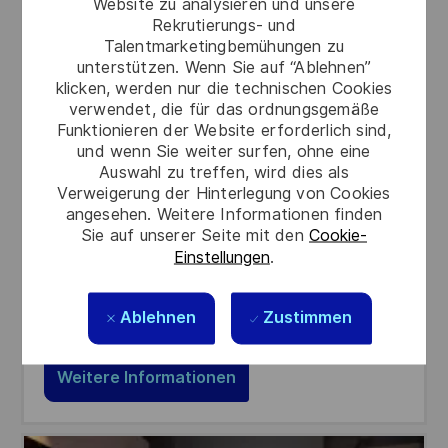
Website zu analysieren und unsere
Rekrutierungs- und
Talentmarketingbemühungen zu
unterstützen. Wenn Sie auf “Ablehnen”
klicken, werden nur die technischen Cookies
verwendet, die für das ordnungsgemäße
Menschen und Support
Funktionieren der Website erforderlich sind,
und wenn Sie weiter surfen, ohne eine
Werden Sie Teil eines vielfältigen Teams, das
Auswahl zu treffen, wird dies als
sowohl unsere Mitarbeiterinnen und Mitarbeiter
Verweigerung der Hinterlegung von Cookies
angesehen. Weitere Informationen finden
als auch unsere Industriepartner hervorragend
Sie auf unserer Seite mit den
Cookie-
unterstützt.
Einstellungen
.
Ablehnen
Zustimmen
Weitere Informationen