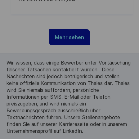
g
e
r
ö
f
Mehr sehen
f
e
n
Wir wissen, dass einige Bewerber unter Vortäuschung
t
falscher Tatsachen kontaktiert wurden. Diese
l
Nachrichten sind jedoch betrügerisch und stellen
i
keine offizielle Kommunikation von Thales dar. Thales
c
wird Sie niemals auffordern, persönliche
Informationen per SMS, E-Mail oder Telefon
h
preiszugeben, und wird niemals ein
u
Bewerbungsgespräch ausschließlich über
n
Textnachrichten führen. Unsere Stellenangebote
g
finden Sie auf unserer Karriereseite oder in unserem
Unternehmensprofil auf LinkedIn.