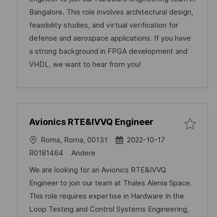
m
-
e
Bangalore. This role involves architectural design,
d
I
g
feasibility studies, and virtual verification for
e
D
o
defense and aerospace applications. If you have
r
r
a strong background in FPGA development and
V
y
VHDL, we want to hear from you!
e
r
ö
f
Avionics RTE&IVVQ Engineer
f
e
O
D
Roma, Roma, 00131
2022-10-17
n
r
a
J
C
R0181464
Andere
t
t
t
o
a
We are looking for an Avionics RTE&IVVQ
l
u
b
t
Engineer to join our team at Thales Alenia Space.
i
m
-
e
This role requires expertise in Hardware In the
c
d
I
g
Loop Testing and Control Systems Engineering,
h