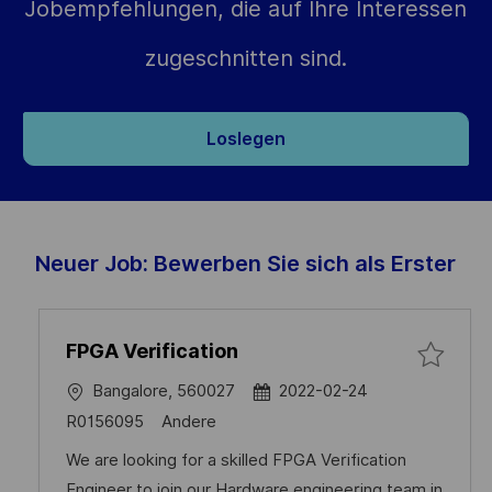
Jobempfehlungen, die auf Ihre Interessen
zugeschnitten sind.
Loslegen
Neuer Job: Bewerben Sie sich als Erster
FPGA Verification
O
D
Bangalore, 560027
2022-02-24
r
a
J
C
R0156095
Andere
t
t
o
a
We are looking for a skilled FPGA Verification
u
b
t
Engineer to join our Hardware engineering team in