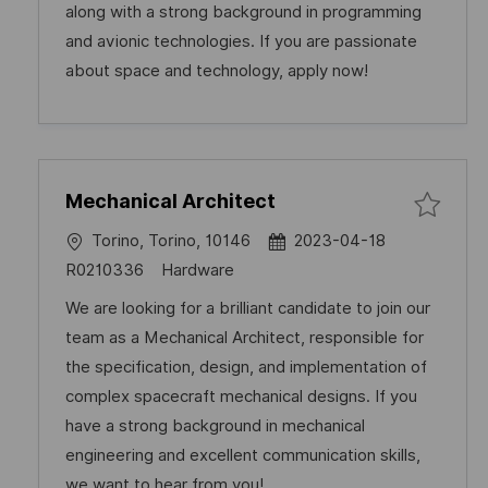
e
D
o
along with a strong background in programming
u
r
r
and avionic technologies. If you are passionate
n
V
y
about space and technology, apply now!
g
e
r
ö
f
Mechanical Architect
f
e
O
D
Torino, Torino, 10146
2023-04-18
n
r
a
J
C
R0210336
Hardware
t
t
t
o
a
We are looking for a brilliant candidate to join our
l
u
b
t
team as a Mechanical Architect, responsible for
i
m
-
e
the specification, design, and implementation of
c
d
I
g
complex spacecraft mechanical designs. If you
h
e
D
o
have a strong background in mechanical
u
r
r
engineering and excellent communication skills,
n
V
y
we want to hear from you!