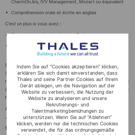
CharmOnJira, IVV Management, Mozart ou équivalent
Compréhension orale et écrite en anglais
C’est un plus si vous avez :
Connaissance dans le domaine Radar
Connaissance du processus de développement complet
d'un système
Bon relationnel, savoir travailler en équipe pluridisciplinaire
Indem Sie auf “Cookies akzeptieren” klicken,
erklären Sie sich damit einverstanden, dass
(matériel, logiciel), esprit de leadership, capable de
Thales und seine Partner Cookies auf Ihrem
manager une équipe transverse, aptitude à communiquer et
Gerät ablegen, um die Navigation auf der
à convaincre sur des sujets techniques sont des atouts que
Website zu verbessern, die Nutzung der
l'on vous reconnait ?
Website zu analysieren und unsere
Rekrutierungs- und
Alors ce poste est fait pour vous !
Talentmarketingbemühungen zu
unterstützen. Wenn Sie auf “Ablehnen”
Thales, entreprise Handi-Engagée, reconnait
klicken, werden nur die technischen Cookies
tous les talents. La diversité est notre meilleur
verwendet, die für das ordnungsgemäße