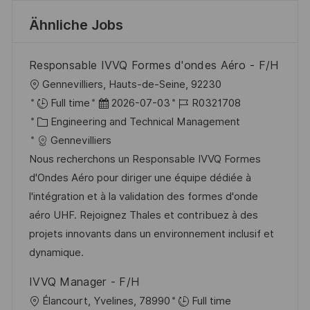
Ähnliche Jobs
Responsable IVVQ Formes d'ondes Aéro - F/H
O
Gennevilliers, Hauts-de-Seine, 92230
r
D
J
Full time
2026-07-03
R0321708
t
K
a
o
Engineering and Technical Management
a
t
b
Gennevilliers
t
u
-
Nous recherchons un Responsable IVVQ Formes
e
m
I
d'Ondes Aéro pour diriger une équipe dédiée à
g
d
D
l'intégration et à la validation des formes d'onde
o
e
aéro UHF. Rejoignez Thales et contribuez à des
r
r
projets innovants dans un environnement inclusif et
i
V
dynamique.
e
e
IVVQ Manager - F/H
r
O
Élancourt, Yvelines, 78990
Full time
ö