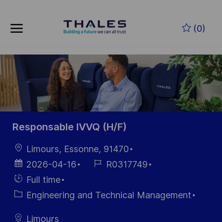
Skip to main content
Zum Hauptinhalt springen
(0)
-
-
Responsable IVVQ (H/F)
Ort
Limours, Essonne, 91470
Datum der
Job-
2026-04-16
R0317749
Veröffentlichung
ID
Einstellunngstyp
Full time
Kategorie
Engineering and Technical Management
Limours