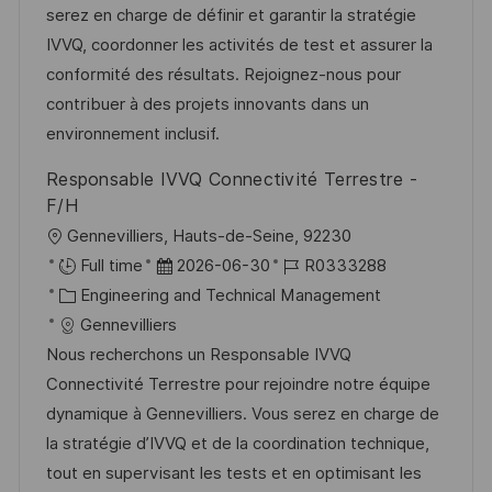
d
g
D
serez en charge de définir et garantir la stratégie
l
e
o
IVVQ, coordonner les activités de test et assurer la
i
r
r
conformité des résultats. Rejoignez-nous pour
c
V
i
contribuer à des projets innovants dans un
h
e
e
environnement inclusif.
u
r
n
Responsable IVVQ Connectivité Terrestre -
ö
g
F/H
f
O
Gennevilliers, Hauts-de-Seine, 92230
f
r
D
J
Full time
2026-06-30
R0333288
e
t
K
a
o
Engineering and Technical Management
n
a
t
b
Gennevilliers
t
t
u
-
Nous recherchons un Responsable IVVQ
l
e
m
I
Connectivité Terrestre pour rejoindre notre équipe
i
g
d
D
dynamique à Gennevilliers. Vous serez en charge de
c
o
e
la stratégie d’IVVQ et de la coordination technique,
h
r
r
tout en supervisant les tests et en optimisant les
u