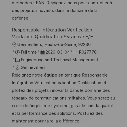
i
V
méthodes LEAN. Rejoignez-nous pour contribuer à
n
e
e
des projets innovants dans le domaine de la
g
r
défense.
ö
Responsable Intégration Vérification
f
Validation Qualification Syracuse F/H
f
O
Gennevilliers, Hauts-de-Seine, 92230
e
r
D
J
Full time
2026-03-04
R0277701
n
t
K
a
o
Engineering and Technical Management
t
a
t
b
Gennevilliers
l
t
u
-
Rejoignez notre équipe en tant que Responsable
i
e
m
I
Intégration Vérification Validation Qualification et
c
g
d
D
pilotez des projets innovants dans le domaine des
h
o
e
réseaux de communications militaires. Vous serez au
u
r
r
cœur de l'ingénierie système, garantissant la qualité
n
i
V
et la performance des solutions. Postulez dès
g
e
e
maintenant pour faire la différence !