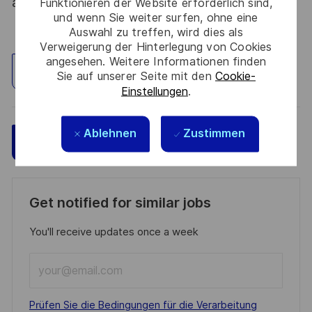
atout. Postulez et rejoignez nous !
Funktionieren der Website erforderlich sind,
und wenn Sie weiter surfen, ohne eine
Auswahl zu treffen, wird dies als
Verweigerung der Hinterlegung von Cookies
angesehen. Weitere Informationen finden
Standort erkunden
Sie auf unserer Seite mit den
Cookie-
Einstellungen
.
Ablehnen
Zustimmen
Speichern
Jetzt bewerben
Get notified for similar jobs
You'll receive updates once a week
Enter
Email
address
Required
Prüfen Sie die Bedingungen für die Verarbeitung