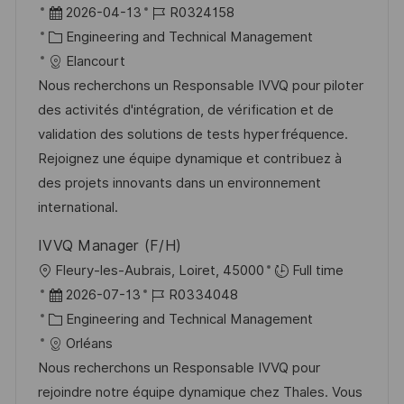
r
D
J
2026-04-13
R0324158
f
t
a
K
o
Engineering and Technical Management
f
t
a
b
Elancourt
e
u
t
-
Nous recherchons un Responsable IVVQ pour piloter
n
m
e
I
des activités d'intégration, de vérification et de
t
d
g
D
validation des solutions de tests hyperfréquence.
l
e
o
Rejoignez une équipe dynamique et contribuez à
i
r
r
des projets innovants dans un environnement
c
V
i
international.
h
e
e
u
IVVQ Manager (F/H)
r
n
O
Fleury-les-Aubrais, Loiret, 45000
Full time
ö
g
r
D
J
2026-07-13
R0334048
f
t
a
K
o
Engineering and Technical Management
f
t
a
b
Orléans
e
u
t
-
Nous recherchons un Responsable IVVQ pour
n
m
e
I
rejoindre notre équipe dynamique chez Thales. Vous
t