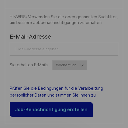
C
H
HINWEIS: Verwenden Sie die oben genannten Suchfilter,
U
um bessere Jobbenachrichtigungen zu erhalten
N
G
Required
E-Mail-Adresse
Required
Sie erhalten E-Mails
Required
Prüfen Sie die Bedingungen für die Verarbeitung
persönlicher Daten und stimmen Sie ihnen zu
Job-Benachrichtigung erstellen