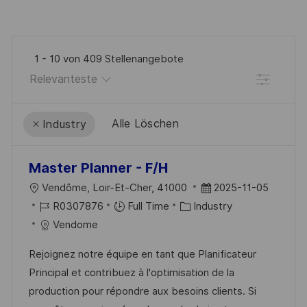
1
-
10
von
409
Stellenangebote
Filter
Alle Löschen
Industry
the
No
Master Planner - F/H
results
result
O
D
Vendôme, Loir-Et-Cher, 41000
2025-11-05
are
found
R
J
K
A
R0307876
Full Time
Industry
updated
T
O
A
T
Vendome
B
T
U
Rejoignez notre équipe en tant que Planificateur
-
E
M
Principal et contribuez à l'optimisation de la
I
G
D
production pour répondre aux besoins clients. Si
D
O
E