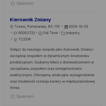
Speichern Ingénieur Support Process U
Speichern
E
E
R
Ö
Kierownik Zmiany
F
O
D
Tczew, Pomeranian, 83-110
2024-10-02
F
R
J
K
A
R0263722
Full Time
Industry
E
T
O
A
T
TCZEW
N
B
T
U
T
Dołącz do naszego zespołu jako Kierownik Zmiany i
-
E
M
L
zarządzaj zespołem w dynamicznym środowisku
I
G
D
I
produkcyjnym. Szukamy lidera z doświadczeniem w
D
O
E
C
zarządzaniu zespołem oraz umiejętnościami
R
R
H
analitycznymi. Oferujemy atrakcyjne wynagrodzenie
I
V
U
oraz możliwość rozwoju kariery w międzynarodowej
E
E
N
firmie.
R
G
Speichern Kierownik Zmiany R0263722
Speichern
Ö
F