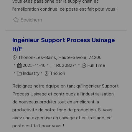
vous êtes passionné par la supply chain et
R
R
l'amélioration continue, ce poste est fait pour vous !
I
V
Speichern Master Planner - F/H R03078
Speichern
E
E
R
Ö
Ingénieur Support Process Usinage
F
H/F
F
O
Thonon-Les-Bains, Haute-Savoie, 74200
E
R
D
J
2025-11-10
R0308271
Full Time
N
T
A
K
O
Industry
Thonon
T
T
A
B
L
Rejoignez notre équipe en tant qu'Ingénieur Support
U
T
-
I
Process Usinage et contribuez à l'industrialisation
M
E
I
C
de nouveaux produits tout en améliorant la
D
G
D
H
productivité de notre ligne de production. Si vous
E
O
U
avez une expertise en usinage et en fraisage, ce
R
R
N
poste est fait pour vous !
V
I
G