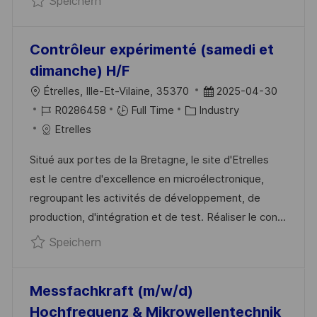
Speichern
I
V
H
E
E
U
R
N
Contrôleur expérimenté (samedi et
Ö
G
dimanche) H/F
F
O
D
Étrelles, Ille-Et-Vilaine, 35370
2025-04-30
F
R
J
K
A
R0286458
Full Time
Industry
E
T
O
A
T
Etrelles
N
B
T
U
T
Situé aux portes de la Bretagne, le site d'Etrelles
-
E
M
L
est le centre d'excellence en microélectronique,
I
G
D
I
regroupant les activités de développement, de
D
O
E
C
production, d'intégration et de test. Réaliser le con...
R
R
H
Speichern Contrôleur expérimenté (sam
Speichern
I
V
U
E
E
N
R
G
Messfachkraft (m/w/d)
Ö
Hochfrequenz & Mikrowellentechnik