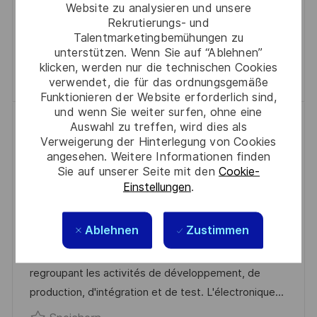
T
U
-
Website zu analysieren und unsere
N
analizie projektów graficznych? Dołącz do naszego
E
M
I
Rekrutierungs- und
T
zespołu w Thales jako praktykant i rozwijaj swoje
Talentmarketingbemühungen zu
G
D
D
L
umiejętności w dynamicznym środowisku!
unterstützen. Wenn Sie auf “Ablehnen”
O
E
I
klicken, werden nur die technischen Cookies
Speichern Apprentice R0279367
Speichern
R
R
verwendet, die für das ordnungsgemäße
C
I
V
Funktionieren der Website erforderlich sind,
H
und wenn Sie weiter surfen, ohne eine
E
E
Braseur expérimenté (samedi et
U
Auswahl zu treffen, wird dies als
R
Verweigerung der Hinterlegung von Cookies
N
dimanche) H/F
Ö
angesehen. Weitere Informationen finden
G
O
D
Étrelles, Ille-Et-Vilaine, 35370
2025-04-30
Sie auf unserer Seite mit den
Cookie-
F
R
J
K
A
R0286457
Full Time
Industry
Einstellungen
.
F
T
O
A
T
Etrelles
E
B
T
U
Ablehnen
Zustimmen
N
Situé aux portes de la Bretagne, le site d'Etrelles
-
E
M
T
est le centre d'excellence en microélectronique,
I
G
D
L
regroupant les activités de développement, de
D
O
E
I
production, d'intégration et de test. L'électronique...
R
R
C
Speichern Braseur expérimenté (samedi