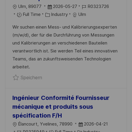
F
O
D
J
Ulm, 89077
2026-05-27
R0323726
F
R
K
A
O
Full Time
Industry
Ulm
E
T
A
T
B
N
Wir suchen einen Mess- und Kalibrierungsexperten
T
U
-
T
(m/w/d), der für die Durchführung von Messungen
E
M
I
L
und Kalibrierungen an verschiedenen Bauteilen
G
D
D
I
verantwortlich ist. Sie werden Teil eines innovativen
O
E
C
Teams, das an zukunftsweisenden Technologien
R
R
H
arbeitet.
I
V
U
Speichern Messfachkraft (m/w/d) Hochf
Speichern
E
E
N
R
G
Ö
Ingénieur Conformité Fournisseur
F
mécanique et produits sous
F
spécification F/H
E
O
D
Élancourt, Yvelines, 78990
2026-04-21
N
R
J
K
A