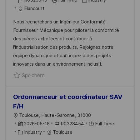
R0325949
Full Time
Industry
T
T
O
A
T
Elancourt
L
B
T
U
I
Nous recherchons un Ingénieur Conformité
-
E
M
C
Fournisseur Mécanique pour piloter la conformité
I
G
D
H
des pièces achetées et contribuer à
D
O
E
U
l'industrialisation des produits. Rejoignez notre
R
R
N
équipe dynamique et participez à des projets
I
V
G
innovants dans un environnement inclusif.
E
E
Speichern Ingénieur Conformité Fourniss
Speichern
R
Ö
F
Ordonnanceur et coordinateur SAV
F
F/H
E
O
Toulouse, Haute-Garonne, 31000
N
R
D
J
2026-05-18
R0328454
Full Time
T
T
A
K
O
Industry
Toulouse
L