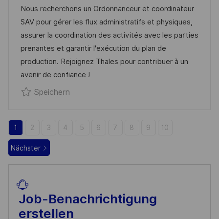
T
A
B
I
Nous recherchons un Ordonnanceur et coordinateur
U
T
-
C
SAV pour gérer les flux administratifs et physiques,
M
E
I
H
assurer la coordination des activités avec les parties
D
G
D
U
prenantes et garantir l'exécution du plan de
E
O
N
production. Rejoignez Thales pour contribuer à un
R
R
G
avenir de confiance !
V
I
Speichern Ordonnanceur et coordinate
Speichern
E
E
R
Ö
1
2
3
4
5
6
7
8
9
10
F
F
Nächster
E
N
T
Job-Benachrichtigung
L
erstellen
I