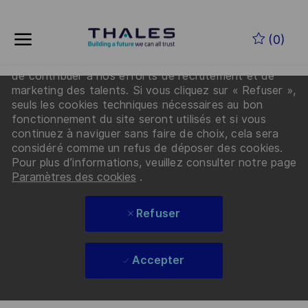
En cliquant sur « Accepter les cookies », vous
Skip to main content
acceptez que Thales et ses partenaires déposent
(0)
des cookies sur votre appareil afin d’améliorer la
navigation sur le site, d’analyser l’utilisation du site et
de contribuer à nos efforts de recrutement et de
-
marketing des talents. Si vous cliquez sur « Refuser »,
seuls les cookies techniques nécessaires au bon
fonctionnement du site seront utilisés et si vous
continuez à naviguer sans faire de choix, cela sera
considéré comme un refus de déposer des cookies.
Pour plus d’informations, veuillez consulter notre page
Paramètres des cookies
.
Refuser
Accepter
Skip to main content