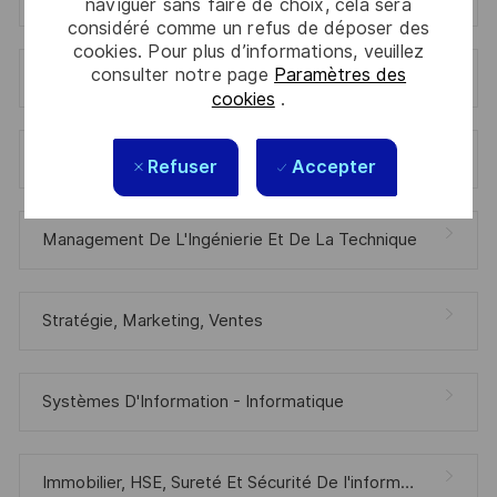
naviguer sans faire de choix, cela sera
considéré comme un refus de déposer des
cookies. Pour plus d’informations, veuillez
consulter notre page
Paramètres des
Management Des Offres Et Projets
cookies
.
Management Des Offres Et Projets
Refuser
Accepter
Management De L'Ingénierie Et De La Technique
Stratégie, Marketing, Ventes
Systèmes D'Information - Informatique
Immobilier, HSE, Sureté Et Sécurité De I'information, Assistanat, Médico-Social