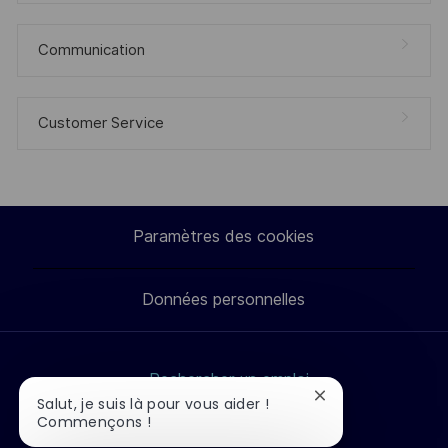
Communication
Customer Service
Paramètres des cookies
Données personnelles
Rechercher un emploi
Fermer
Salut, je suis là pour vous aider !
Nos métiers
la
Commençons !
Étudiants et jeunes diplômés
notification