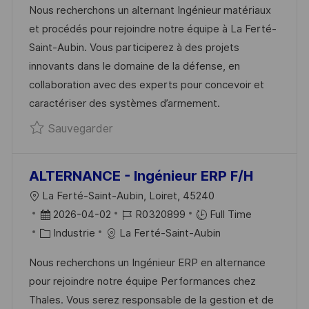
Nous recherchons un alternant Ingénieur matériaux
L
E
T
É
et procédés pour rejoindre notre équipe à La Ferté-
I
D
É
R
Saint-Aubin. Vous participerez à des projets
S
’
G
E
innovants dans le domaine de la défense, en
A
A
O
N
collaboration avec des experts pour concevoir et
T
F
R
C
caractériser des systèmes d’armement.
I
F
I
E
Sauvegarder ALTERNANCE-Ingénieur ma
Sauvegarder
O
I
E
D
N
C
U
H
P
ALTERNANCE - Ingénieur ERP F/H
A
O
L
La Ferté-Saint-Aubin, Loiret, 45240
G
S
O
D
R
2026-04-02
R0320899
Full Time
E
T
C
A
C
É
Industrie
La Ferté-Saint-Aubin
E
A
T
A
F
Nous recherchons un Ingénieur ERP en alternance
L
E
T
É
pour rejoindre notre équipe Performances chez
I
D
É
R
Thales. Vous serez responsable de la gestion et de
S
’
G
E