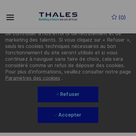
En cliquant sur « Accepter les cookies », vous
Skip to main content
acceptez que Thales et ses partenaires déposent
(0)
des cookies sur votre appareil afin d’améliorer la
navigation sur le site, d’analyser l’utilisation du site et
de contribuer à nos efforts de recrutement et de
-
marketing des talents. Si vous cliquez sur « Refuser »,
seuls les cookies techniques nécessaires au bon
fonctionnement du site seront utilisés et si vous
continuez à naviguer sans faire de choix, cela sera
considéré comme un refus de déposer des cookies.
Pour plus d’informations, veuillez consulter notre page
Paramètres des cookies
.
Refuser
Accepter
Skip to main content