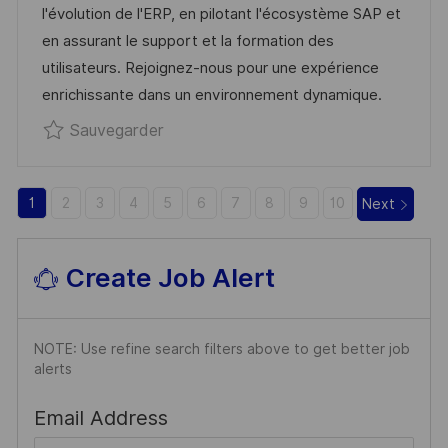
l'évolution de l'ERP, en pilotant l'écosystème SAP et
A
A
O
N
en assurant le support et la formation des
T
F
R
C
utilisateurs. Rejoignez-nous pour une expérience
I
F
I
E
enrichissante dans un environnement dynamique.
O
I
E
D
Sauvegarder ALTERNANCE - Ingénie
Sauvegarder
N
C
U
H
P
A
O
1
2
3
4
5
6
7
8
9
10
Next
G
S
E
T
E
Create Job Alert
NOTE: Use refine search filters above to get better job
alerts
Required
Email Address