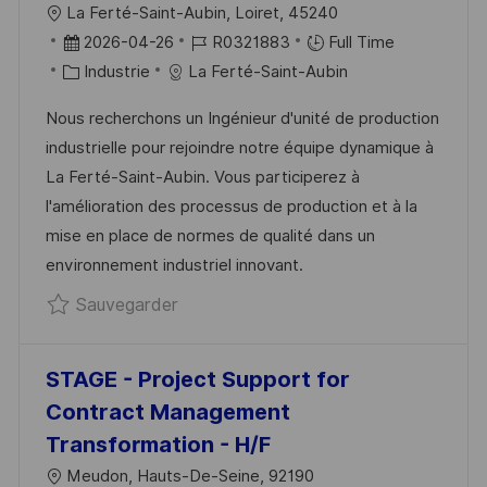
L
La Ferté-Saint-Aubin, Loiret, 45240
updated
O
D
R
2026-04-26
R0321883
Full Time
C
A
C
É
Industrie
La Ferté-Saint-Aubin
A
T
A
F
Nous recherchons un Ingénieur d'unité de production
L
E
T
É
industrielle pour rejoindre notre équipe dynamique à
I
D
É
R
La Ferté-Saint-Aubin. Vous participerez à
S
’
G
E
l'amélioration des processus de production et à la
A
A
O
N
mise en place de normes de qualité dans un
T
F
R
C
environnement industriel innovant.
I
F
I
E
Sauvegarder ALTERNANCE - Ingénieur 
Sauvegarder
O
I
E
D
N
C
U
H
P
STAGE - Project Support for
A
O
Contract Management
G
S
Transformation - H/F
E
T
L
Meudon, Hauts-De-Seine, 92190
E