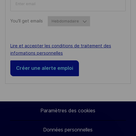
Required
You'll get emails
Required
Lire et accepter les conditions de traitement des
informations personnelles
Créer une alerte emploi
Paramètres des cookies
Données personnelles