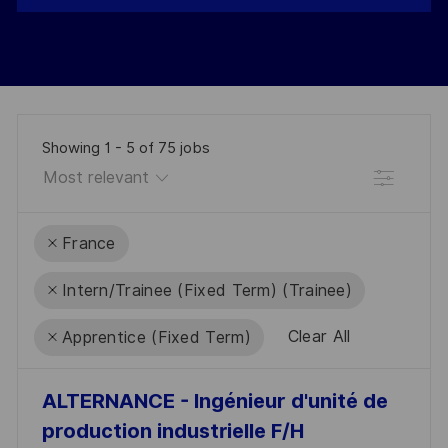
Showing
1
-
5
of
75
jobs
Filter
France
Intern/Trainee (Fixed Term) (Trainee)
Clear All
Apprentice (Fixed Term)
the
No
ALTERNANCE - Ingénieur d'unité de
results
result
production industrielle F/H
are
found