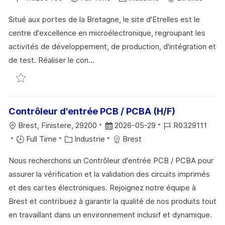
O
G
C
É
A
T
S
E
Situé aux portes de la Bretagne, le site d'Etrelles est le
A
F
T
E
T
centre d'excellence en microélectronique, regroupant les
L
É
É
D
E
activités de développement, de production, d'intégration et
I
R
G
’
de test. Réaliser le con...
S
E
O
A
Sauvegarder Contrôleur expérimenté (samedi et di
A
N
R
F
T
C
I
F
I
E
E
I
Contrôleur d'entrée PCB / PCBA (H/F)
O
D
C
L
D
R
Brest, Finistere, 29200
2026-05-29
R0329111
N
U
H
O
C
A
É
Full Time
Industrie
Brest
P
A
C
A
T
F
O
G
Nous recherchons un Contrôleur d'entrée PCB / PCBA pour
A
T
E
É
S
E
assurer la vérification et la validation des circuits imprimés
L
É
D
R
T
et des cartes électroniques. Rejoignez notre équipe à
I
G
’
E
E
Brest et contribuez à garantir la qualité de nos produits tout
S
O
A
N
en travaillant dans un environnement inclusif et dynamique.
A
R
F
C