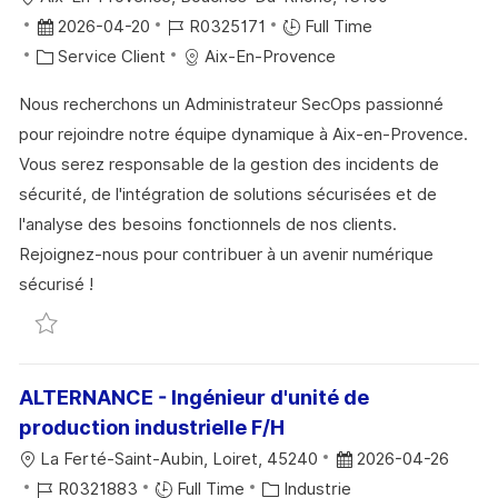
P
A
O
D
R
2026-04-20
R0325171
Full Time
O
G
C
A
C
É
Service Client
Aix-En-Provence
S
E
A
T
A
F
T
Nous recherchons un Administrateur SecOps passionné
L
E
T
É
E
pour rejoindre notre équipe dynamique à Aix-en-Provence.
I
D
É
R
Vous serez responsable de la gestion des incidents de
S
’
G
E
sécurité, de l'intégration de solutions sécurisées et de
A
A
O
N
l'analyse des besoins fonctionnels de nos clients.
T
F
R
C
Rejoignez-nous pour contribuer à un avenir numérique
I
F
I
E
sécurisé !
O
I
E
D
Sauvegarder Administrateur SecOps (H/F) R0325171
N
C
U
H
P
A
O
ALTERNANCE - Ingénieur d'unité de
G
S
production industrielle F/H
E
T
L
D
La Ferté-Saint-Aubin, Loiret, 45240
2026-04-26
E
O
R
C
A
R0321883
Full Time
Industrie