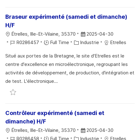
T
C
I
F
I
E
E
I
Braseur expérimenté (samedi et dimanche)
O
D
C
H/F
N
U
H
L
D
Étrelles, Ille-Et-Vilaine, 35370
2025-04-30
P
A
O
R
C
A
R0286457
Full Time
Industrie
Etrelles
O
G
C
É
A
T
S
E
Situé aux portes de la Bretagne, le site d'Etrelles est le
A
F
T
E
T
centre d'excellence en microélectronique, regroupant les
L
É
É
D
E
activités de développement, de production, d'intégration et
I
R
G
’
de test. L'électronique...
S
E
O
A
Sauvegarder Braseur expérimenté (samedi et diman
A
N
R
F
T
C
I
F
I
E
E
I
Contrôleur expérimenté (samedi et
O
D
C
dimanche) H/F
N
U
H
L
D
Étrelles, Ille-Et-Vilaine, 35370
2025-04-30
P
A
O
R
C
A
R0286458
Full Time
Industrie
Etrelles