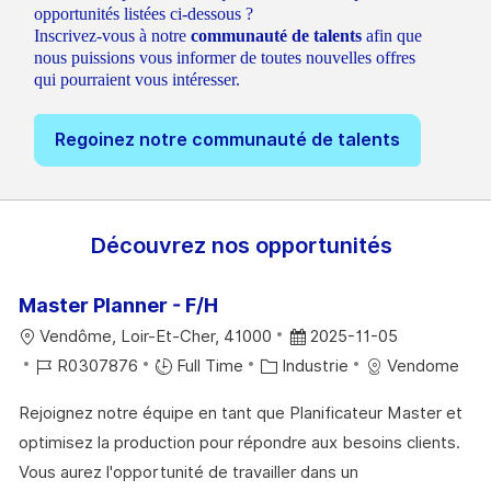
opportunités listées ci-dessous ?
Inscrivez-vous à notre
communauté de talents
afin que
nous puissions vous informer de toutes nouvelles offres
qui pourraient vous intéresser.
Regoinez notre communauté de talents
Découvrez nos opportunités
Master Planner - F/H
L
D
Vendôme, Loir-Et-Cher, 41000
2025-11-05
O
R
C
A
R0307876
Full Time
Industrie
Vendome
C
É
A
T
Rejoignez notre équipe en tant que Planificateur Master et
A
F
T
E
optimisez la production pour répondre aux besoins clients.
L
É
É
D
Vous aurez l'opportunité de travailler dans un
I
R
G
’