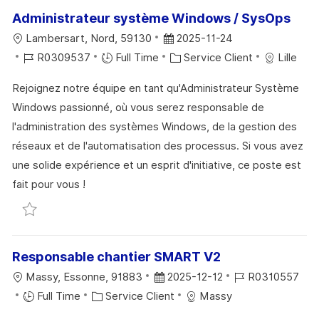
N
C
U
Administrateur système Windows / SysOps
H
P
L
D
Lambersart, Nord, 59130
2025-11-24
A
O
O
R
A
C
R0309537
Full Time
Service Client
Lille
G
S
C
É
T
A
E
T
Rejoignez notre équipe en tant qu'Administrateur Système
A
F
E
T
E
Windows passionné, où vous serez responsable de
L
É
D
É
l'administration des systèmes Windows, de la gestion des
I
R
’
G
réseaux et de l'automatisation des processus. Si vous avez
S
E
A
O
une solide expérience et un esprit d'initiative, ce poste est
A
N
F
R
fait pour vous !
T
C
F
I
Sauvegarder Administrateur système Windows / Sy
I
E
I
E
O
D
C
N
U
H
Responsable chantier SMART V2
P
A
L
D
R
Massy, Essonne, 91883
2025-12-12
R0310557
O
G
O
C
A
É
Full Time
Service Client
Massy
S
E
C
A
T
F