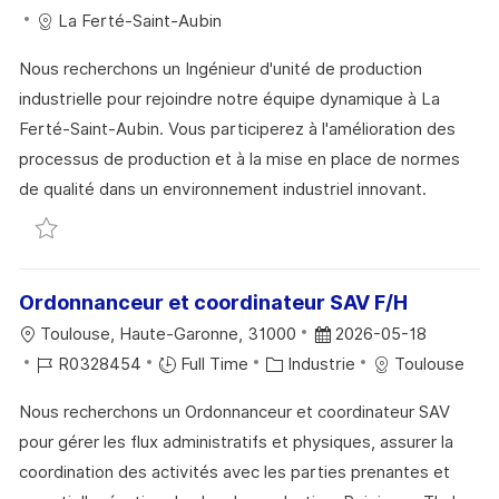
C
É
A
T
La Ferté-Saint-Aubin
A
F
T
E
Nous recherchons un Ingénieur d'unité de production
L
É
É
D
industrielle pour rejoindre notre équipe dynamique à La
I
R
G
’
Ferté-Saint-Aubin. Vous participerez à l'amélioration des
S
E
O
A
processus de production et à la mise en place de normes
A
N
R
F
de qualité dans un environnement industriel innovant.
T
C
I
F
Sauvegarder ALTERNANCE - Ingénieur d'unité de prod
I
E
E
I
O
D
C
N
U
H
Ordonnanceur et coordinateur SAV F/H
P
A
L
D
Toulouse, Haute-Garonne, 31000
2026-05-18
O
G
O
R
C
A
R0328454
Full Time
Industrie
Toulouse
S
E
C
É
A
T
T
Nous recherchons un Ordonnanceur et coordinateur SAV
A
F
T
E
E
pour gérer les flux administratifs et physiques, assurer la
L
É
É
D
coordination des activités avec les parties prenantes et
I
R
G
’