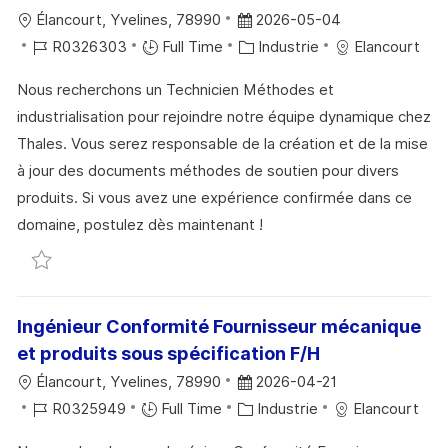
N
U
H
L
D
Élancourt, Yvelines, 78990
2026-05-04
P
A
O
R
A
C
R0326303
Full Time
Industrie
Elancourt
O
G
C
É
T
A
S
E
Nous recherchons un Technicien Méthodes et
A
F
E
T
T
industrialisation pour rejoindre notre équipe dynamique chez
L
É
D
É
E
Thales. Vous serez responsable de la création et de la mise
I
R
’
G
à jour des documents méthodes de soutien pour divers
S
E
A
O
produits. Si vous avez une expérience confirmée dans ce
A
N
F
R
domaine, postulez dès maintenant !
T
C
F
I
Sauvegarder Technicien Méthodes et industrialisat
I
E
I
E
O
D
C
N
U
H
Ingénieur Conformité Fournisseur mécanique
P
A
et produits sous spécification F/H
O
G
L
D
Élancourt, Yvelines, 78990
2026-04-21
S
E
O
R
A
C
R0325949
Full Time
Industrie
Elancourt
T
C
É
T
A