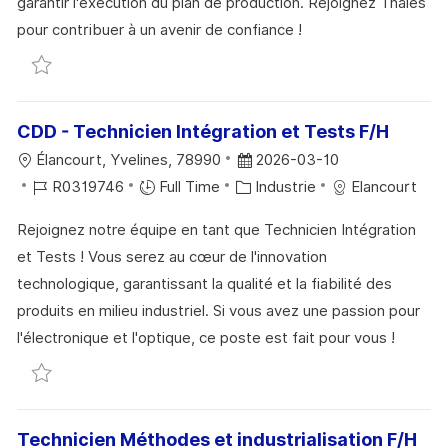
garantir l'exécution du plan de production. Rejoignez Thales
S
E
O
A
pour contribuer à un avenir de confiance !
A
N
R
F
Sauvegarder Ordonnanceur et coordinateur SAV F
T
C
I
F
I
E
E
I
O
D
C
CDD - Technicien Intégration et Tests F/H
N
U
H
L
D
Élancourt, Yvelines, 78990
2026-03-10
P
A
O
R
C
A
R0319746
Full Time
Industrie
Elancourt
O
G
C
É
A
T
S
E
Rejoignez notre équipe en tant que Technicien Intégration
A
F
T
E
T
et Tests ! Vous serez au cœur de l'innovation
L
É
É
D
E
technologique, garantissant la qualité et la fiabilité des
I
R
G
’
produits en milieu industriel. Si vous avez une passion pour
S
E
O
A
l'électronique et l'optique, ce poste est fait pour vous !
A
N
R
F
Sauvegarder CDD - Technicien Intégration et Tests
T
C
I
F
I
E
E
I
O
D
C
Technicien Méthodes et industrialisation F/H