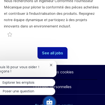
E
Nous recherchons un Ingénieur Conformité Fournisseur
A
F
E
T
Mécanique pour piloter la conformité des pièces achetées
L
É
D
É
et contribuer à l'industrialisation des produits. Rejoignez
I
R
’
G
notre équipe dynamique et participez à des projets
S
E
A
O
innovants dans un environnement inclusif.
A
N
F
R
Sauvegarder Ingénieur Conformité Fournisseur mécan
T
C
F
I
I
E
I
E
O
D
C
See all jobs
N
U
H
P
A
O
G
Fermer
 suis là pour vous aider !
la
çons !
Paramètres des cookies
S
E
notification
T
du
Explorer les emplois
chatbot
E
Données personnelles
Poser une question