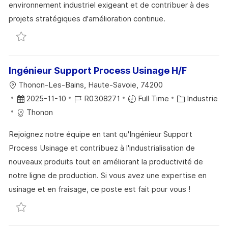
environnement industriel exigeant et de contribuer à des
S
E
O
A
projets stratégiques d'amélioration continue.
A
N
R
F
Sauvegarder Master Planner - F/H R0307876
T
C
I
F
I
E
E
I
O
D
C
Ingénieur Support Process Usinage H/F
N
U
H
L
Thonon-Les-Bains, Haute-Savoie, 74200
P
A
O
D
R
C
2025-11-10
R0308271
Full Time
Industrie
O
G
C
A
É
A
Thonon
S
E
A
T
F
T
T
Rejoignez notre équipe en tant qu'Ingénieur Support
L
E
É
É
E
Process Usinage et contribuez à l'industrialisation de
I
D
R
G
nouveaux produits tout en améliorant la productivité de
S
’
E
O
notre ligne de production. Si vous avez une expertise en
A
A
N
R
usinage et en fraisage, ce poste est fait pour vous !
T
F
C
I
Sauvegarder Ingénieur Support Process Usinage H/
I
F
E
E
O
I
D