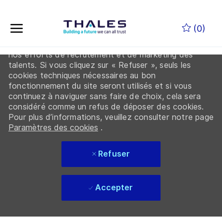
En cliquant sur “Accepter les cookies”, vous acceptez
Skip to main content
que Thales et ses partenaires déposent des cookies
(0)
sur votre appareil afin d’améliorer la navigation sur le
site, d’analyser l’utilisation du site et de contribuer à
nos efforts de recrutement et de marketing des
-
talents. Si vous cliquez sur « Refuser », seuls les
cookies techniques nécessaires au bon
fonctionnement du site seront utilisés et si vous
continuez à naviguer sans faire de choix, cela sera
considéré comme un refus de déposer des cookies.
Pour plus d’informations, veuillez consulter notre page
Paramètres des cookies
.
Refuser
Accepter
Skip to main content