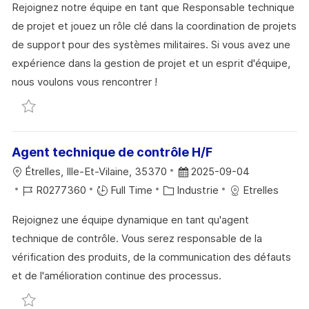
T
Rejoignez notre équipe en tant que Responsable technique
A
T
E
É
E
de projet et jouez un rôle clé dans la coordination de projets
L
É
D
R
de support pour des systèmes militaires. Si vous avez une
I
G
’
E
expérience dans la gestion de projet et un esprit d'équipe,
S
O
A
N
nous voulons vous rencontrer !
A
R
F
C
Sauvegarder Responsable chantier SMART V2 R031
T
I
F
E
I
E
I
D
O
C
U
Agent technique de contrôle H/F
N
H
P
L
D
Étrelles, Ille-Et-Vilaine, 35370
2025-09-04
A
O
O
R
C
A
R0277360
Full Time
Industrie
Etrelles
G
S
C
É
A
T
E
T
Rejoignez une équipe dynamique en tant qu'agent
A
F
T
E
E
technique de contrôle. Vous serez responsable de la
L
É
É
D
vérification des produits, de la communication des défauts
I
R
G
’
et de l'amélioration continue des processus.
S
E
O
A
Sauvegarder Agent technique de contrôle H/F R027
A
N
R
F