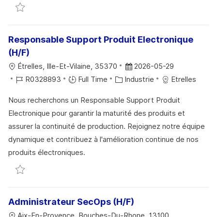
Sauvegarder Contrôleur d'entrée PCB / PCBA (H/F)
T
I
F
E
I
E
I
D
O
C
U
Responsable Support Produit Electronique
N
H
P
(H/F)
A
O
L
D
Étrelles, Ille-Et-Vilaine, 35370
2026-05-29
G
S
O
R
C
A
R0328893
Full Time
Industrie
Etrelles
E
T
C
É
A
T
E
Nous recherchons un Responsable Support Produit
A
F
T
E
Electronique pour garantir la maturité des produits et
L
É
É
D
assurer la continuité de production. Rejoignez notre équipe
I
R
G
’
dynamique et contribuez à l'amélioration continue de nos
S
E
O
A
produits électroniques.
A
N
R
F
Sauvegarder Responsable Support Produit Electron
T
C
I
F
I
E
E
I
O
D
C
Administrateur SecOps (H/F)
N
U
H
L
Aix-En-Provence, Bouches-Du-Rhone, 13100