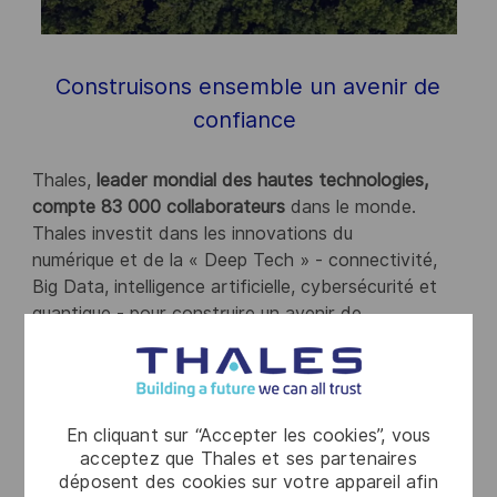
Construisons ensemble un avenir de
confiance
Thales,
leader mondial des hautes technologies,
compte 83 000 collaborateurs
dans le monde.
Thales investit dans les innovations du
numérique et de la « Deep Tech » - connectivité,
Big Data, intelligence artificielle, cybersécurité et
quantique - pour construire un avenir de
confiance.
Opérant sur
les marchés de la défense et sécurité,
de l’aérospatial, de l’identité et sécurité numériques
et du transport
, le Groupe propose des solutions,
En cliquant sur “Accepter les cookies”, vous
services et produits qui aident ses clients -
acceptez que Thales et ses partenaires
déposent des cookies sur votre appareil afin
entreprises, organisations, Etats - à remplir leurs