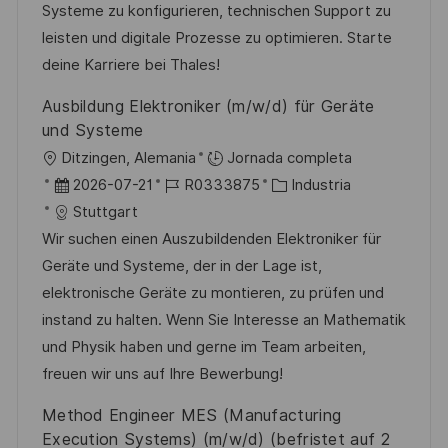
i
d
m
o
Systeme zu konfigurieren, technischen Support zu
ó
e
p
r
leisten und digitale Prozesse zu optimieren. Starte
n
p
l
í
deine Karriere bei Thales!
u
e
a
Ausbildung Elektroniker (m/w/d) für Geräte
b
o
und Systeme
l
U
Ditzingen, Alemania
Jornada completa
i
b
F
I
C
2026-07-21
R0333875
Industria
c
i
e
D
a
Stuttgart
a
c
c
d
t
Wir suchen einen Auszubildenden Elektroniker für
c
a
h
e
e
Geräte und Systeme, der in der Lage ist,
i
c
a
e
g
elektronische Geräte zu montieren, zu prüfen und
ó
i
d
m
o
instand zu halten. Wenn Sie Interesse an Mathematik
n
ó
e
p
r
und Physik haben und gerne im Team arbeiten,
n
p
l
í
freuen wir uns auf Ihre Bewerbung!
u
e
a
Method Engineer MES (Manufacturing
b
o
Execution Systems) (m/w/d) (befristet auf 2