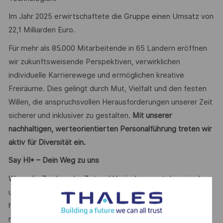
Im Jahr 2025 erwirtschaftete die Gruppe einen Umsatz von
22,1 Milliarden Euro.
Für mehr als 85.000 Mitarbeitende in 65 Ländern eröffnen
wir zukunftsweisende Perspektiven, verwirklichen
individuelle Karrierewege und ermöglichen kreative
Freiräume. Dies gelingt durch Mut, Vielfalt und den festen
Willen, die anspruchsvollen Herausforderungen unserer Zeit
sicherer und inklusiver zu gestalten.
Mit unserer
nachhaltigen, werteorientierten Personalführung treten wir
aktiv für Diversität ein.
Say HI* – Dein Weg zu uns
Wenn die Zeichen der Zeit auf Veränderung stehen, sind
unsere internationalen Teams da, um der Komplexität von
heute mit den branchenführenden Technologien von
morgen zu begegnen. Bist Du dabei? Deine