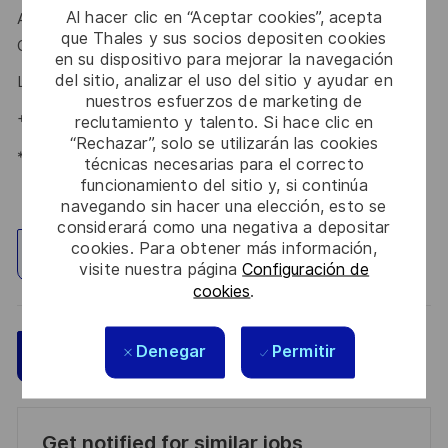
Al hacer clic en “Aceptar cookies”, acepta
Ansprechpartnerin
Lena Nagel
freut sich schon auf Deine
que Thales y sus socios depositen cookies
Online-Bewerbung über unser
.
Karriereportal
en su dispositivo para mejorar la navegación
del sitio, analizar el uso del sitio y ayudar en
Lena Nagel – Talent Acquisition Partnerin #LI-LN1
nuestros esfuerzos de marketing de
+49715630210209
reclutamiento y talento. Si hace clic en
“Rechazar”, solo se utilizarán las cookies
*Human Intelligence
técnicas necesarias para el correcto
funcionamiento del sitio y, si continúa
navegando sin hacer una elección, esto se
considerará como una negativa a depositar
cookies. Para obtener más información,
Explorar ubicación
visite nuestra página
Configuración de
cookies
.
Denegar
Permitir
Guardar
Aplicar ahora
Get notified for similar jobs