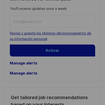
You'll receive updates once a week
Enter
Email
address
Required
Revise y acepte los términos del procesamiento de
(Required)
su información personal
Activar
Manage alerts
Manage alerts
Get tailored job recommendations
based on your interests.