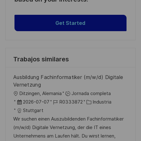
Get Started
Trabajos similares
Ausbildung Fachinformatiker (m/w/d) Digitale
Vernetzung
U
Ditzingen, Alemania
Jornada completa
b
F
I
C
2026-07-07
R0333872
Industria
i
e
D
a
Stuttgart
c
c
d
t
Wir suchen einen Auszubildenden Fachinformatiker
a
h
e
e
(m/w/d) Digitale Vernetzung, der die IT eines
c
a
e
g
Unternehmens am Laufen hält. Du wirst lernen,