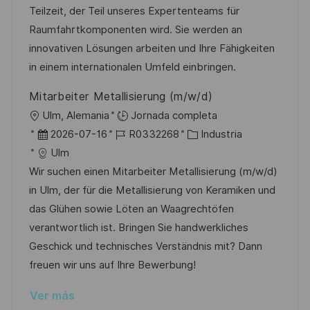
a
h
e
e
Teilzeit, der Teil unseres Expertenteams für
i
c
a
e
g
Raumfahrtkomponenten wird. Sie werden an
ó
i
d
m
o
innovativen Lösungen arbeiten und Ihre Fähigkeiten
n
ó
e
p
r
in einem internationalen Umfeld einbringen.
n
p
l
í
Mitarbeiter Metallisierung (m/w/d)
u
e
a
U
Ulm, Alemania
Jornada completa
b
o
b
F
I
C
2026-07-16
R0332268
Industria
l
i
e
D
a
Ulm
i
c
c
d
t
Wir suchen einen Mitarbeiter Metallisierung (m/w/d)
c
a
h
e
e
in Ulm, der für die Metallisierung von Keramiken und
a
c
a
e
g
das Glühen sowie Löten an Waagrechtöfen
c
i
d
m
o
verantwortlich ist. Bringen Sie handwerkliches
i
ó
e
p
r
Geschick und technisches Verständnis mit? Dann
ó
n
p
l
í
freuen wir uns auf Ihre Bewerbung!
n
u
e
a
Ver más
b
o