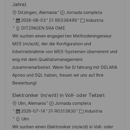
l
Jahre)
i
U
Ditzingen, Alemania
Jornada completa
c
b
F
I
C
2026-08-03
R0336499
Industria
a
i
e
D
a
DITZINGEN SRA OME
c
c
c
d
t
Wir suchen einen engagierten Methodeningenieur
i
a
h
e
e
MES (m/w/d), der die Konfiguration und
ó
c
a
e
g
Inbetriebnahme von MES-Systemen übernimmt und
n
i
d
m
o
eng mit dem Qualitätsmanagement
ó
e
p
r
zusammenarbeitet. Wenn Sie Erfahrung mit DELMIA
n
p
l
í
Apriso und SQL haben, freuen wir uns auf Ihre
u
e
a
Bewerbung!
b
o
Elektroniker (m/w/d) in Voll- oder Teilzeit
l
U
Ulm, Alemania
Jornada completa
i
b
F
I
C
2026-07-14
R0313830
Industria
c
i
e
D
a
Ulm
a
c
c
d
t
Wir suchen einen Elektroniker (m/w/d) in Voll- oder
c