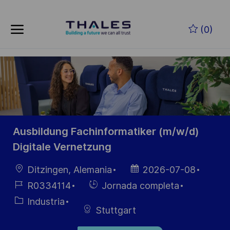
Skip to main content
Saltar al contenido principal
(0)
-
-
Ausbildung Fachinformatiker (m/w/d)
Digitale Vernetzung
Ubicación
Fecha de
Ditzingen, Alemania
2026-07-08
publicación
ID de
Hiring
R0334114
Jornada completa
empleo
Type
Categoría
Industria
Stuttgart