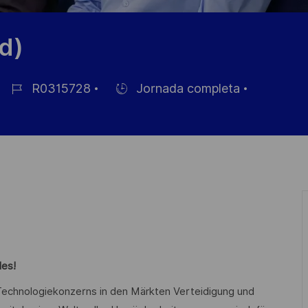
d)
R0315728
Jornada completa
ID
Hiring
de
Type
empleo
les!
n Technologiekonzerns in den Märkten Verteidigung und