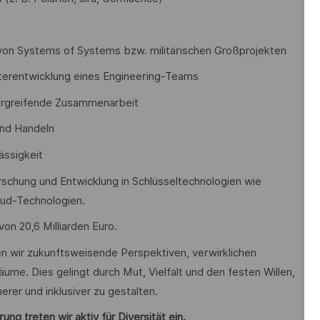
 von Systems of Systems bzw. militärischen Großprojekten
eiterentwicklung eines Engineering-Teams
ergreifende Zusammenarbeit
und Handeln
ässigkeit
Forschung und Entwicklung in Schlüsseltechnologien wie
loud-Technologien.
on 20,6 Milliarden Euro.
en wir zukunftsweisende Perspektiven, verwirklichen
äume. Dies gelingt durch Mut, Vielfalt und den festen Willen,
erer und inklusiver zu gestalten.
ng treten wir aktiv für Diversität ein.