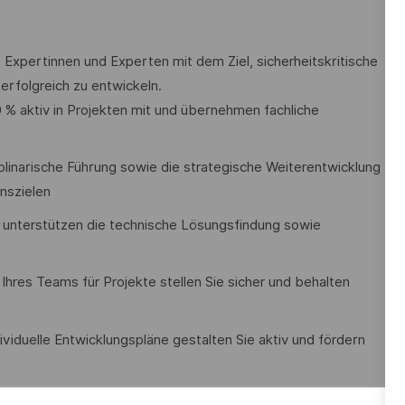
16 Expertinnen und Experten mit dem Ziel, sicherheitskritische
erfolgreich zu entwickeln.
 % aktiv in Projekten mit und übernehmen fachliche
iplinarische Führung sowie die strategische Weiterentwicklung
nszielen
nd unterstützen die technische Lösungsfindung sowie
hres Teams für Projekte stellen Sie sicher und behalten
viduelle Entwicklungspläne gestalten Sie aktiv und fördern
 die Einhaltung definierter Methoden, Prozesse und Tools