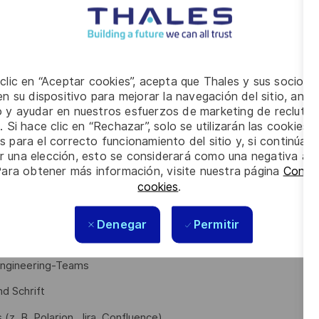
sensaustausch und Weiterbildungsinitiativen stärken Sie
 clic en “Aceptar cookies”, acepta que Thales y sus socios 
mleitern und Head of Departement treiben Sie
n su dispositivo para mejorar la navegación del sitio, anali
he Verbesserung und Innovation voran und vertreten Ihr
io y ayudar en nuestros esfuerzos de marketing de recluta
. Si hace clic en “Rechazar”, solo se utilizarán las cookies 
s para el correcto funcionamiento del sitio y, si continúa
er una elección, esto se considerará como una negativa a d
Para obtener más información, visite nuestra página
Config
ionstechnik, Nachrichtentechnik, Elektrotechnik oder eine
cookies
.
ntegration, Verifikation, Validierung und Qualifizierung von
Denegar
Permitir
 Engineering-Teams
d Schrift
z. B. Polarion, Jira, Confluence)