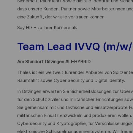
Sicherheit, Raumfahrt sowie digitale Identität und Sicher
dass unsere Kunden, Partner sowie Mitarbeiterinnen und
eine Zukunft, der wir alle vertrauen können.
Say HI* – zu Ihrer Karriere als
Team Lead IVVQ (m/w/
Am Standort Ditzingen #LI-HYBRID
Thales ist ein weltweit führender Anbieter von Spitzente
Raumfahrt sowie Cyber Security und Digital Identity.
In Ditzingen erwarten Sie Sicherheitslösungen zur Übe
für den Schutz ziviler und militärischer Einrichtungen sow
Sie gemeinsam mit uns taktische und einsatzerprobte Fu
militärischen Einsatz enzwickeln und produzieren wolle
Cybersecurity und Kryptographie, für Verschlüsselung
elektronische Schlüsselmanagementsysteme. Wir freuen 