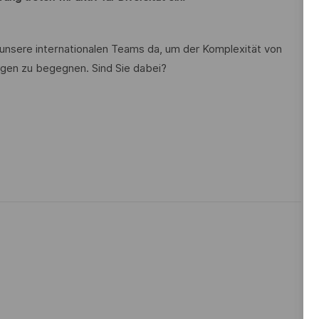
 unsere internationalen Teams da, um der Komplexität von
gen zu begegnen. Sind Sie dabei?