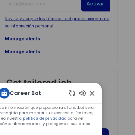
Activar
Email
address
Required
Revise y acepte los términos del procesamiento de
(Required)
su información personal
Manage alerts
Manage alerts
Get tailored job
recommendations
Career Bot
based on your
Sonidos
de
interests.
La información que proporciona al chatbot será
chatbot
recogida para mejorar su experiencia. Por favor,
lea nuestra
política de privacidad
para ver
habilitados
cómo almacenamos y protegemos sus datos