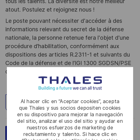
tous les talents. La diversité est notre meilleur
atout. Postulez et rejoignez nous !
Le poste pouvant nécessiter d'accéder à des
informations relevant du secret de la défense
nationale, la personne retenue fera l'objet d'une
procédure d’habilitation, conformément aux
dispositions des articles R.2311-1 et suivants du
Code de la défense et de l’IGI 1300 SGDSN/PSE
du 09 août 2021.
Al hacer clic en “Aceptar cookies”, acepta
Explorar ubicación
que Thales y sus socios depositen cookies
en su dispositivo para mejorar la navegación
del sitio, analizar el uso del sitio y ayudar en
nuestros esfuerzos de marketing de
Guardar
Aplicar ahora
reclutamiento y talento. Si hace clic en