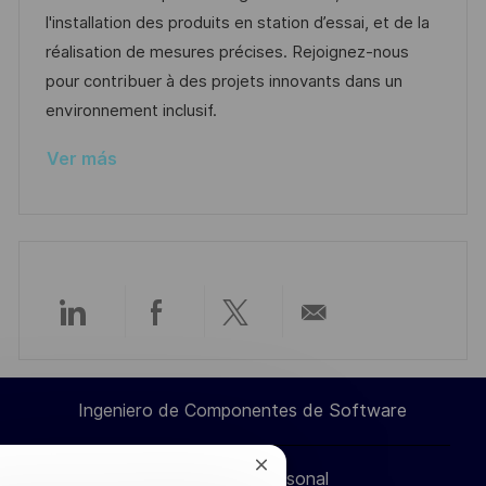
n
ó
e
p
r
l'installation des produits en station d’essai, et de la
n
p
l
í
réalisation de mesures précises. Rejoignez-nous
u
e
a
pour contribuer à des projets innovants dans un
b
o
environnement inclusif.
l
Ver más
i
c
a
c
i
ó
Compartir
Compartir
Compartir
Compartir
n
a
a
a
por
Ingeniero de Componentes de Software
través
través
través
correo
Cerrar
Información personal