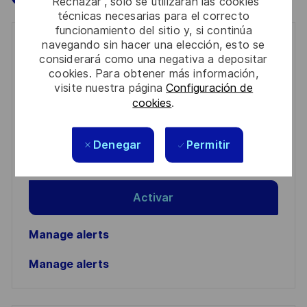
“Rechazar”, solo se utilizarán las cookies
técnicas necesarias para el correcto
funcionamiento del sitio y, si continúa
navegando sin hacer una elección, esto se
Get notified for similar jobs
considerará como una negativa a depositar
cookies. Para obtener más información,
You'll receive updates once a week
visite nuestra página
Configuración de
cookies
.
Enter
Email
address
Denegar
Permitir
Required
Revise y acepte los términos del procesamiento de
(Required)
su información personal
Activar
Manage alerts
Manage alerts