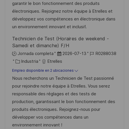
e
a
e
garantir le bon fonctionnement des produits
g
d
m
électroniques. Rejoignez notre équipe à Etrelles et
o
e
p
développez vos compétences en électronique dans
r
p
l
un environnement innovant et inclusif.
í
u
e
Technicien de Test (Horaires de weekend -
a
b
o
Samedi et dimanche) F/H
l
F
I
Jornada completa
2026-07-13
R0288038
i
C
e
D
Industria
Etrelles
c
a
c
d
Empleo disponible en 2 ubicaciones
a
t
h
e
Nous recherchons un Technicien de Test passionné
c
e
a
e
pour rejoindre notre équipe à Etrelles. Vous serez
i
g
d
m
responsable des réglages et des tests de
ó
o
e
p
production, garantissant le bon fonctionnement des
n
r
p
l
produits électroniques. Rejoignez-nous pour
í
u
e
développer vos compétences dans un
a
b
o
environnement innovant !