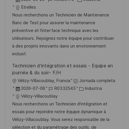
a
i
e
D
a
Etrelles
c
c
c
d
t
Nous recherchons un Technicien de Maintenance
i
a
h
e
e
Banc de Test pour assurer la maintenance
ó
c
a
e
g
préventive et l'interface technique avec les
n
i
d
m
o
utilisateurs. Rejoignez notre équipe pour contribuer
ó
e
p
r
à des projets innovants dans un environnement
n
p
l
í
inclusif.
u
e
a
Technicien d'intégration et essais - Equipe en
b
o
journée & du soir- F/H
l
U
Vélizy-Villacoublay, Francia
Jornada completa
i
b
F
I
C
2026-07-06
R0332545
Industria
c
i
e
D
a
Vélizy-Villacoublay
a
c
c
d
t
Nous recherchons un Technicien d'intégration et
c
a
h
e
e
essais pour rejoindre notre équipe dynamique à
i
c
a
e
g
Vélizy-Villacoublay. Vous serez responsable de la
ó
i
d
m
o
sélection et du paramétrage des outils, de