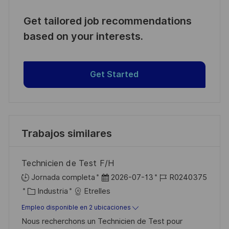
Get tailored job recommendations
based on your interests.
Get Started
Trabajos similares
Technicien de Test F/H
F
I
Jornada completa
2026-07-13
R0240375
C
e
D
Industria
Etrelles
a
c
d
Empleo disponible en 2 ubicaciones
t
h
e
Nous recherchons un Technicien de Test pour