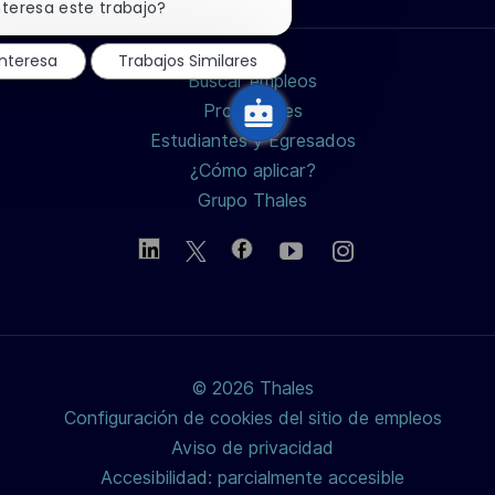
de
de
de
electrónico
notificación
nteresa este trabajo?
de
chatbot
LinkedIn
Facebook
twitter
interesa
Trabajos Similares
Buscar empleos
/
Profesiones
Estudiantes y Egresados
X
¿Cómo aplicar?
Grupo Thales
© 2026 Thales
Configuración de cookies del sitio de empleos
Aviso de privacidad
Accesibilidad: parcialmente accesible