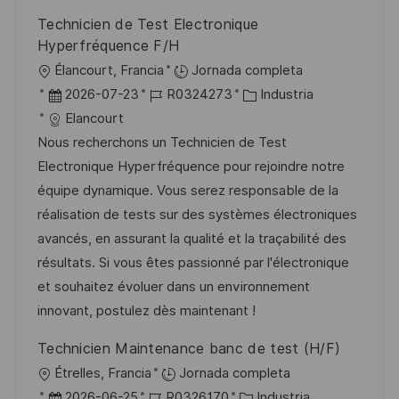
l
Technicien de Test Electronique
i
Hyperfréquence F/H
c
U
Élancourt, Francia
Jornada completa
a
b
F
I
C
2026-07-23
R0324273
Industria
c
i
e
D
a
Elancourt
i
c
c
d
t
Nous recherchons un Technicien de Test
ó
a
h
e
e
Electronique Hyperfréquence pour rejoindre notre
n
c
a
e
g
équipe dynamique. Vous serez responsable de la
i
d
m
o
réalisation de tests sur des systèmes électroniques
ó
e
p
r
avancés, en assurant la qualité et la traçabilité des
n
p
l
í
résultats. Si vous êtes passionné par l'électronique
u
e
a
et souhaitez évoluer dans un environnement
b
o
innovant, postulez dès maintenant !
l
Technicien Maintenance banc de test (H/F)
i
U
Étrelles, Francia
Jornada completa
c
b
F
I
C
2026-06-25
R0326170
Industria