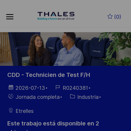
Skip to main content
Saltar al contenido principal
(0)
-
-
CDD - Technicien de Test F/H
Fecha de
ID de
2026-07-13
R0240381
publicación
empleo
Hiring
Categoría
Jornada completa
Industria
Type
Etrelles
Este trabajo está disponible en 2