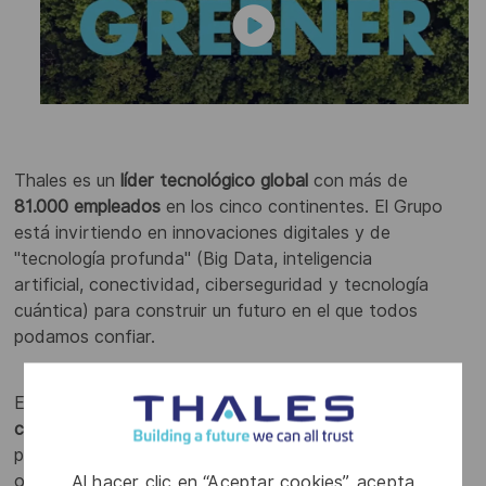
Thales es un
líder tecnológico global
con más de
81.000 empleados
en los cinco continentes. El Grupo
está invirtiendo en innovaciones digitales y de
"tecnología profunda" (Big Data, inteligencia
artificial, conectividad, ciberseguridad y tecnología
cuántica) para construir un futuro en el que todos
podamos confiar.
En los mercados de
defensa,
aeroespacial y espacial,
ciber y digital
, Thales ofrece soluciones, servicios y
productos para ayudar a sus clientes (empresas,
organizaciones y gobiernos) a llevar a cabo sus
Al hacer clic en “Aceptar cookies”, acepta