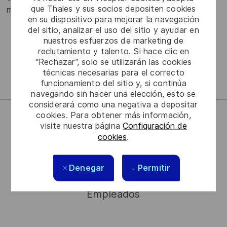
que Thales y sus socios depositen cookies
misiones críticas.
en su dispositivo para mejorar la navegación
del sitio, analizar el uso del sitio y ayudar en
nuestros esfuerzos de marketing de
reclutamiento y talento. Si hace clic en
Acceda al sitio web de Thales Group
“Rechazar”, solo se utilizarán las cookies
técnicas necesarias para el correcto
funcionamiento del sitio y, si continúa
navegando sin hacer una elección, esto se
considerará como una negativa a depositar
cookies. Para obtener más información,
visite nuestra página
Configuración de
68
cookies
.
Países
Denegar
Permitir
81,000
Empleados