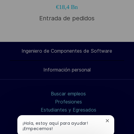
€18,4 Bn
Entrada de pedidos
Ingeniero de Componentes de Software
Información personal
Buscar empleos
Profesiones
Estudiantes y Egresados
¿Cómo aplicar?
Cerrar
¡Hola, estoy aquí para ayudar!
Grupo Thales
notificación
¡Empecemos!
de