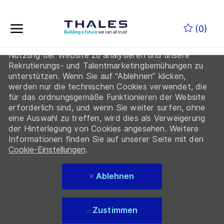
Indem Sie auf “Cookies akzeptieren” klicken, erklären
Zum Hauptinhalt springen
Sie sich damit einverstanden, dass Thales und seine
(0)
Partner Cookies auf Ihrem Gerät ablegen, um die
Navigation auf der Website zu verbessern, die
Nutzung der Website zu analysieren und unsere
-
Rekrutierungs- und Talentmarketingbemühungen zu
unterstützen. Wenn Sie auf “Ablehnen” klicken,
werden nur die technischen Cookies verwendet, die
für das ordnungsgemäße Funktionieren der Website
erforderlich sind, und wenn Sie weiter surfen, ohne
eine Auswahl zu treffen, wird dies als Verweigerung
der Hinterlegung von Cookies angesehen. Weitere
Informationen finden Sie auf unserer Seite mit den
Cookie-Einstellungen
.
Ablehnen
Zustimmen