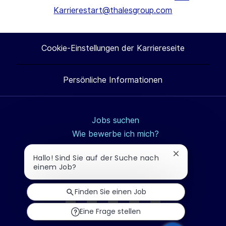
Karrierestart@thalesgroup.com
Cookie-Einstellungen der Karriereseite
Persönliche Informationen
Jobs suchen
Wie bewerbe ich mich?
Berufe
Chatbot-
Hallo! Sind Sie auf der Suche nach
Studierende und Absolvierende
Benachrichti
einem Job?
Thales-Gruppe
schließen
Finden Sie einen Job
Eine Frage stellen