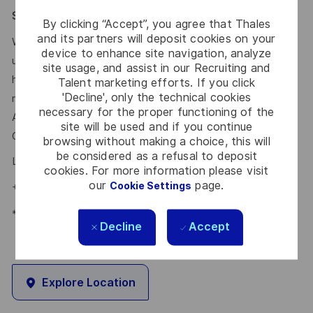
Say HI* – Dein Weg zu uns
By clicking “Accept”, you agree that Thales
and its partners will deposit cookies on your
Wenn die Zeichen der Zeit auf Veränderung stehen, sind
device to enhance site navigation, analyze
unsere internationalen Teams da, um der Komplexität von
site usage, and assist in our Recruiting and
heute mit den branchenführenden Technologien von
Talent marketing efforts. If you click
'Decline', only the technical cookies
morgen zu begegnen. Bist Du dabei? Deine
necessary for the proper functioning of the
Ansprechpartnerin
Lena Nagel
freut sich schon auf Deine
site will be used and if you continue
Online-Bewerbung über unser
.
Karriereportal
browsing without making a choice, this will
be considered as a refusal to deposit
Lena Nagel – Talent Acquisition Partnerin #LI-LN1
cookies. For more information please visit
our
page.
Cookie Settings
+49715630210209
*Human Intelligence
Decline
Accept
Explore Location