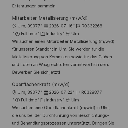
y
t
Erfahrungen sammeln.
e
Mitarbeiter Metallisierung (m/w/d)
L
P
J
Ulm, 89077
2026-07-16
R0332268
o
C
o
o
Full time
Industry
Ulm
c
a
s
b
Wir suchen einen Mitarbeiter Metallisierung (m/w/d)
a
t
t
I
für unseren Standort in Ulm. Sie werden für die
t
e
e
d
Metallisierung von Keramiken sowie für das Glühen
i
g
d
und Löten an Waagrechtöfen verantwortlich sein.
o
o
D
Bewerben Sie sich jetzt!
n
r
a
Oberflächenkraft (m/w/d)
y
t
L
P
J
Ulm, 89077
2026-07-22
R0328877
e
o
C
o
o
Full time
Industry
Ulm
c
a
s
b
Wir suchen eine Oberflächenkraft (m/w/d) in Ulm,
a
t
t
I
die uns bei der Durchführung von Beschichtungs-
t
e
e
d
und Behandlungsprozessen unterstützt. Bringen Sie