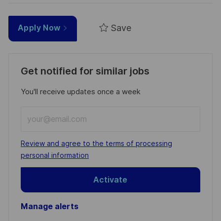
Save
Apply Now
Get notified for similar jobs
You'll receive updates once a week
Enter
Email
address
Required
Review and agree to the terms of processing
(Required)
personal information
Activate
Manage alerts