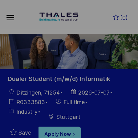
Skip to main content
Skip to main content
(0)
-
-
Dualer Student (m/w/d) Informatik
Location
Posted
Ditzingen, 71254
2026-07-07
Date
Job
Hiring
R0333883
Full time
Id
Type
Category
Industry
Stuttgart
Save
Apply Now