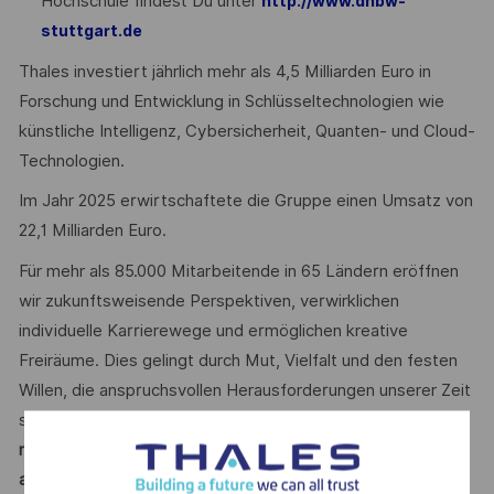
Hochschule findest Du unter
http://www.dhbw-
stuttgart.de
Thales investiert jährlich mehr als 4,5 Milliarden Euro in
Forschung und Entwicklung in Schlüsseltechnologien wie
künstliche Intelligenz, Cybersicherheit, Quanten- und Cloud-
Technologien.
Im Jahr 2025 erwirtschaftete die Gruppe einen Umsatz von
22,1 Milliarden Euro.
Für mehr als 85.000 Mitarbeitende in 65 Ländern eröffnen
wir zukunftsweisende Perspektiven, verwirklichen
individuelle Karrierewege und ermöglichen kreative
Freiräume. Dies gelingt durch Mut, Vielfalt und den festen
Willen, die anspruchsvollen Herausforderungen unserer Zeit
sicherer und inklusiver zu gestalten.
Mit unserer
nachhaltigen, werteorientierten Personalführung treten wir
aktiv für Diversität ein.