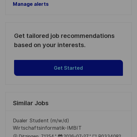
Manage alerts
Get tailored job recommendations
based on your interests.
Get Started
Similar Jobs
Dualer Student (m/w/d)
Wirtschaftsinformatik-IMBIT
L
P
J
Ditzingen, 71254
2026-07-27
R0334082