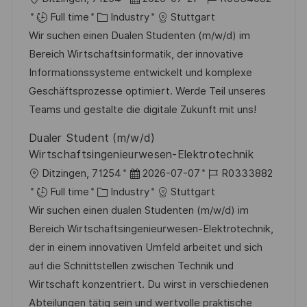
o
C
o
o
Full time
Industry
Stuttgart
c
a
s
b
Wir suchen einen Dualen Studenten (m/w/d) im
a
t
t
I
Bereich Wirtschaftsinformatik, der innovative
t
e
e
d
Informationssysteme entwickelt und komplexe
i
g
d
Geschäftsprozesse optimiert. Werde Teil unseres
o
o
D
Teams und gestalte die digitale Zukunft mit uns!
n
r
a
Dualer Student (m/w/d)
y
t
Wirtschaftsingenieurwesen-Elektrotechnik
e
L
P
J
Ditzingen, 71254
2026-07-07
R0333882
o
C
o
o
Full time
Industry
Stuttgart
c
a
s
b
Wir suchen einen dualen Studenten (m/w/d) im
a
t
t
I
Bereich Wirtschaftsingenieurwesen-Elektrotechnik,
t
e
e
d
der in einem innovativen Umfeld arbeitet und sich
i
g
d
auf die Schnittstellen zwischen Technik und
o
o
D
Wirtschaft konzentriert. Du wirst in verschiedenen
n
r
a
Abteilungen tätig sein und wertvolle praktische