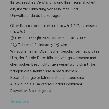
i
g
d
Ihr technisches Verständnis und Ihre Teamfähigkeit
o
o
D
ein, um zur Einhaltung von Qualitäts- und
n
r
a
Umweltstandards beizutragen.
y
t
Oberflächenbeschichter (m/w/d) / Galvaniseur
e
(m/w/d)
L
P
J
Ulm, 89077
2026-06-02
R0328875
o
C
o
o
Full time
Industry
Ulm
c
a
s
b
Wir suchen einen Oberflächenbeschichter (m/w/d) in
a
t
t
I
Ulm, der für die Durchführung von galvanischen und
t
e
e
d
chemischen Beschichtungen verantwortlich ist. Sie
i
g
d
bringen gute Kenntnisse in metallischen
o
o
D
Beschichtungsverfahren mit und haben eine
n
r
a
Ausbildung als Galvaniseur oder Chemikant.
y
t
Bewerben Sie sich jetzt!
e
See more