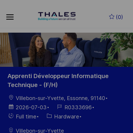
Skip to main content
Skip to main content
(0)
-
-
Apprenti Développeur Informatique
Technique - (F/H)
Location
Villebon-sur-Yvette, Essonne, 91140
Posted
Job
2026-07-03
R0333696
Date
Id
Hiring
Category
Full time
Hardware
Type
Villebon-sur-Yvette