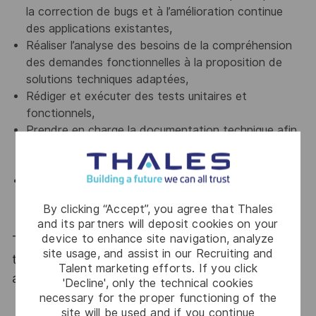
la correction de bugs et à l’amélioration continue
des applications existantes,
Réaliser l’analyse des besoins de la compréhension
des demandes fonctionnelles à la proposition de
solutions techniques adaptées,
Rédiger et exécuter des tests unitaires et
fonctionnels,
Prendre en charge la documentation technique afin
de documenter le code, les procédures et les
évolutions,
Etablir une veille technologique afin de suivre les
tendances du développement pour proposer des
By clicking “Accept”, you agree that Thales
améliorations pertinentes.
and its partners will deposit cookies on your
device to enhance site navigation, analyze
Thales, entreprise Handi-Engagée, reconnait
site usage, and assist in our Recruiting and
tous les talents. La diversité est notre meilleur
Talent marketing efforts. If you click
atout. Postulez et rejoignez nous !
'Decline', only the technical cookies
necessary for the proper functioning of the
site will be used and if you continue