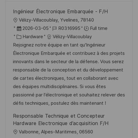
Ingénieur Électronique Embarquée - F/H
L
Vélizy-Villacoublay, Yvelines, 78140
o
P
J
2026-03-05
R0316995
Full time
c
o
C
o
Hardware
Vélizy-Villacoublay
a
s
a
b
Rejoignez notre équipe en tant qu'Ingénieur
t
t
t
I
Électronique Embarquée et contribuez à des projets
i
e
e
d
innovants dans le secteur de la défense. Vous serez
o
d
g
responsable de la conception et du développement
n
D
o
de cartes électroniques, tout en collaborant avec
a
r
des équipes multidisciplinaires. Si vous êtes
t
y
passionné par l'électronique et souhaitez relever des
e
défis techniques, postulez dès maintenant !
Responsable Technique et Concepteur
Hardware Electronique d’acquisition F/H
L
Valbonne, Alpes-Maritimes, 06560