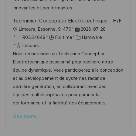
t
y
innovantes et performantes.
e
Technicien Conception Electrotechnique - H/F
L
P
Limours, Essonne, 91470
2026-07-28
o
J
o
C
R0334649
Full time
Hardware
c
o
s
a
Limours
a
b
t
t
Nous recherchons un Technicien Conception
t
I
e
e
Electrotechnique passionné pour rejoindre notre
i
d
d
g
équipe dynamique. Vous participerez à la conception
o
D
o
et au développement de systèmes radar de
n
a
r
dernière génération, en collaborant avec des
t
y
équipes multidisciplinaires pour garantir la
e
performance et la fiabilité des équipements.
See more