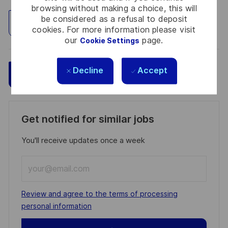
browsing without making a choice, this will
be considered as a refusal to deposit
Explore Location
cookies. For more information please visit
our
page.
Cookie Settings
Decline
Accept
Save
Apply Now
Get notified for similar jobs
You'll receive updates once a week
Enter
Email
address
Required
Review and agree to the terms of processing
(Required)
personal information