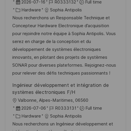
o
P
J
2026-07-16
R0333132
Full time
c
o
C
o
Hardware
Sophia Antipolis
a
s
a
b
Nous recherchons un Responsable Technique et
t
t
t
I
Concepteur Hardware Electronique d’acquisition
i
e
e
d
pour rejoindre notre équipe à Sophia Antipolis. Vous
o
d
g
serez en charge de la conception et du
n
D
o
développement de systèmes électroniques
a
r
innovants, en pilotant des projets de systèmes
t
y
SONAR pour diverses plateformes. Rejoignez-nous
e
pour relever des défis techniques passionnants !
Ingénieur développement et intégration de
systèmes électroniques F/H
L
Valbonne, Alpes-Maritimes, 06560
o
P
J
2026-07-06
R0333131
Full time
c
o
C
o
Hardware
Sophia Antipolis
a
s
a
b
Nous recherchons un Ingénieur développement et