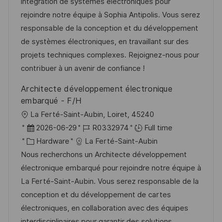
t
t
t
I
intégration de systèmes électroniques pour
i
e
e
d
rejoindre notre équipe à Sophia Antipolis. Vous serez
o
d
g
responsable de la conception et du développement
n
D
o
de systèmes électroniques, en travaillant sur des
a
r
projets techniques complexes. Rejoignez-nous pour
t
y
contribuer à un avenir de confiance !
e
Architecte développement électronique
embarqué - F/H
L
La Ferté-Saint-Aubin, Loiret, 45240
o
P
J
2026-06-29
R0332974
Full time
c
o
C
o
Hardware
La Ferté-Saint-Aubin
a
s
a
b
Nous recherchons un Architecte développement
t
t
t
I
électronique embarqué pour rejoindre notre équipe à
i
e
e
d
La Ferté-Saint-Aubin. Vous serez responsable de la
o
d
g
conception et du développement de cartes
n
D
o
électroniques, en collaboration avec des équipes
a
r
interdisciplinaires pour garantir des solutions