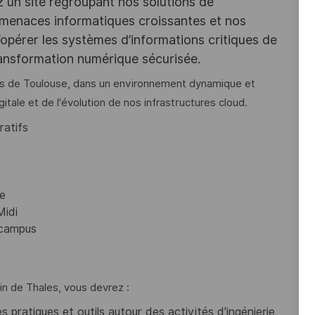
z un site regroupant nos solutions de
 menaces informatiques croissantes et nos
opérer les systèmes d’informations critiques de
ransformation numérique sécurisée.
s de Toulouse, dans un environnement dynamique et
tale et de l'évolution de nos infrastructures cloud.
ratifs
e
Midi
 campus
n de Thales, vous devrez :
 pratiques et outils autour des activités d'ingénierie