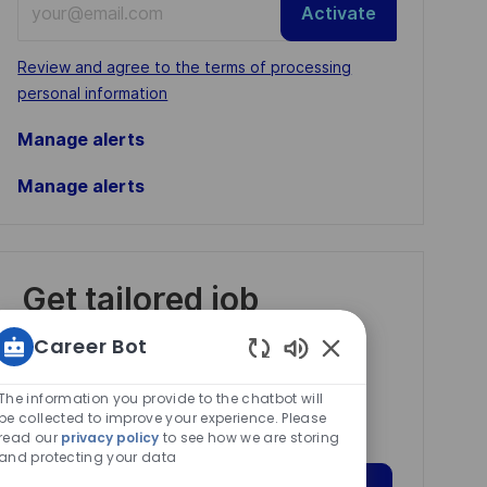
Activate
Email
address
Required
Review and agree to the terms of processing
(Required)
personal information
Manage alerts
Manage alerts
Get tailored job
recommendations
Career Bot
based on your
Enabled
interests.
Chatbot
The information you provide to the chatbot will
Sounds
be collected to improve your experience. Please
read our
privacy policy
to see how we are storing
and protecting your data