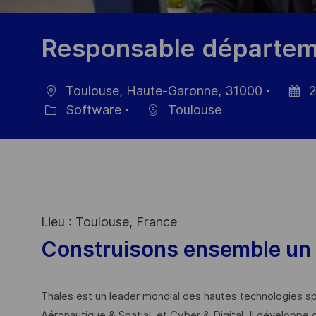
Responsable départem
Toulouse, Haute-Garonne, 31000
2
Location
Posted
Software
Toulouse
Category
Date
Lieu : Toulouse, France
Construisons ensemble un 
Thales est un leader mondial des hautes technologies spé
Aéronautique & Spatial, et Cyber & Digital. Il développe 