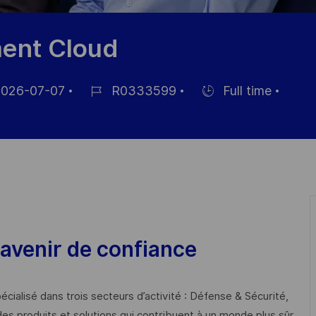
ent Cloud
026-07-07
R0333599
Full time
Job
Hiring
Id
Type
avenir de confiance
cialisé dans trois secteurs d’activité : Défense & Sécurité,
des produits et solutions qui contribuent à un monde plus sûr,