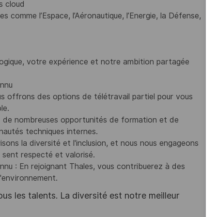
s cloud
 comme l’Espace, l’Aéronautique, l’Energie, la Défense,
ogique, votre expérience et notre ambition partagée
onnu
us offrons des options de télétravail partiel pour vous
le.
z de nombreuses opportunités de formation et de
autés techniques internes.
isons la diversité et l'inclusion, et nous nous engageons
sent respecté et valorisé.
nu : En rejoignant Thales, vous contribuerez à des
 l'environnement.
s les talents. La diversité est notre meilleur