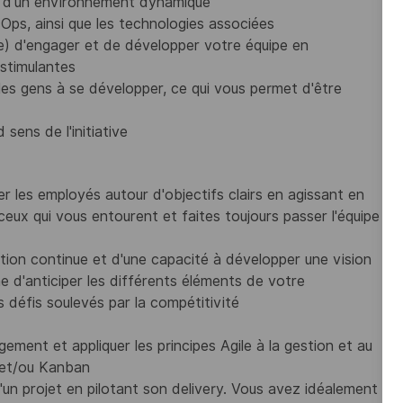
in d'un environnement dynamique
ps, ainsi que les technologies associées
se) d'engager et de développer votre équipe en
 stimulantes
es gens à se développer, ce qui vous permet d'être
sens de l'initiative
r les employés autour d'objectifs clairs en agissant en
ceux qui vous entourent et faites toujours passer l'équipe
tion continue et d'une capacité à développer une vision
e d'anticiper les différents éléments de votre
s défis soulevés par la compétitivité
nt et appliquer les principes Agile à la gestion et au
 et/ou Kanban
'un projet en pilotant son delivery. Vous avez idéalement