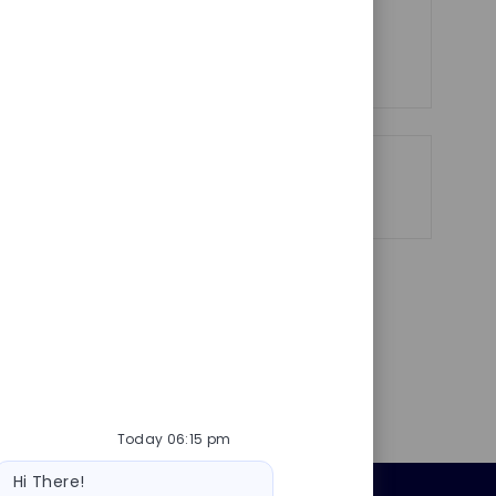
confiance !
See more
Share
Share
Share
Share
via
via
via
via
LinkedIn
Facebook
twitter
email
Today 06:15 pm
Bot
Hi There!
message