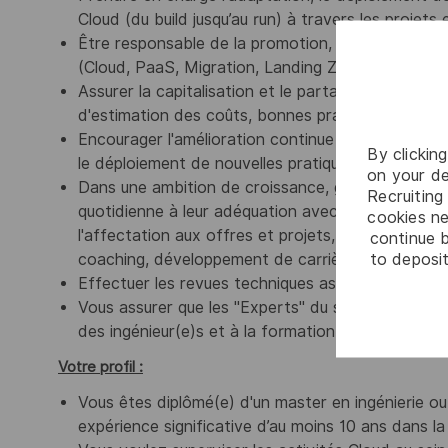
Cloud (du build jusqu’au run) à travers les projets 
Être responsable de la promotion, de la coordina
(Cloud, PaaS, Migration, Landing Zone),
Assurer la capitalisation et le partage des conna
d'estimation des coûts, bonnes pratiques, etc.)
Encourager l'amélioration continue basée sur l'an
By clickin
le déploiement de nouvelles pratiques, ...
on your de
Dans une ambition de croissance, gérer les ressou
Recruiting 
quotidienne à leur adéquation avec les besoins a
cookies ne
l'affectation aux offres et projets, tout en ass
continue b
to deposit
coaching, développement de carrière, état d'espri
Effectuer les revues techniques associées aux acti
Vous assurer que les "Experts" du site de Toulou
des ingénieur(e)s et à la formation des personnes a
Votre profil :
Vous êtes diplômé(e) d'un master en ingénierie ou
expérience significative d’au moins 10 ans dans la