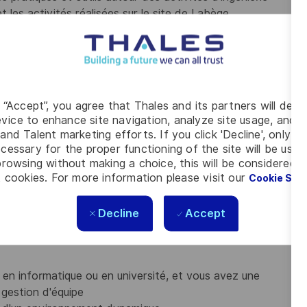
et les activités réalisées sur le site de Labège
tion et du delivery autour des activités du département
issances et des actifs (blocs de construction, modèles
alyse des causes profondes, la résolution de problèmes,
g “Accept”, you agree that Thales and its partners will depo
vice to enhance site navigation, analyze site usage, and as
rces sur le site de Toulouse (50 ETP) en travaillant
and Talent marketing efforts. If you click 'Decline', only t
ttendus (qualité et quantité) au bon moment et
cessary for the proper functioning of the site will be used
urant leur développement (gestion des compétences,
rowsing without making a choice, this will be considered a
 cookies. For more information please visit our
t),
Cookie Set
vités de bids et de projets sur le site de Toulouse,
se consacrent une partie de leur temps à l'encadrement
Decline
Accept
ux activités liées à la discipline
 en informatique ou en université, et vous avez une
 gestion d'équipe