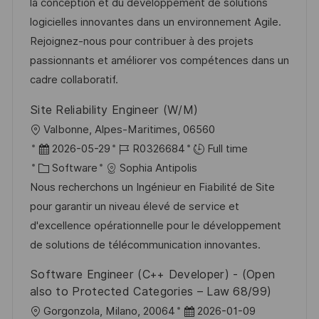
o
d
g
la conception et du développement de solutions
n
D
o
logicielles innovantes dans un environnement Agile.
a
r
Rejoignez-nous pour contribuer à des projets
t
y
passionnants et améliorer vos compétences dans un
e
cadre collaboratif.
Site Reliability Engineer (W/M)
L
Valbonne, Alpes-Maritimes, 06560
o
P
J
2026-05-29
R0326684
Full time
c
o
C
o
Software
Sophia Antipolis
a
s
a
b
Nous recherchons un Ingénieur en Fiabilité de Site
t
t
t
I
pour garantir un niveau élevé de service et
i
e
e
d
d'excellence opérationnelle pour le développement
o
d
g
de solutions de télécommunication innovantes.
n
D
o
Software Engineer (C++ Developer) - (Open
a
r
also to Protected Categories – Law 68/99)
t
y
L
P
Gorgonzola, Milano, 20064
2026-01-09