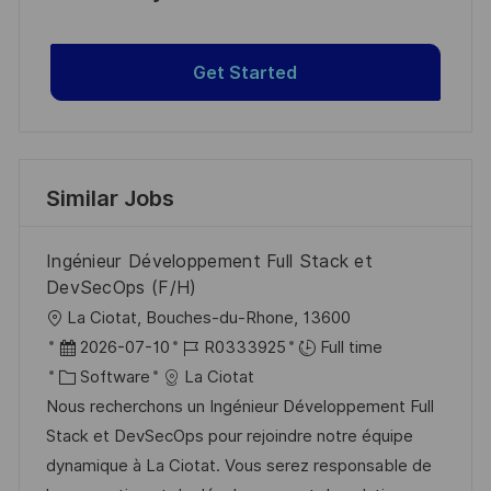
Get Started
Similar Jobs
Ingénieur Développement Full Stack et
DevSecOps (F/H)
L
La Ciotat, Bouches-du-Rhone, 13600
o
P
J
2026-07-10
R0333925
Full time
c
o
C
o
Software
La Ciotat
a
s
a
b
Nous recherchons un Ingénieur Développement Full
t
t
t
I
Stack et DevSecOps pour rejoindre notre équipe
i
e
e
d
dynamique à La Ciotat. Vous serez responsable de