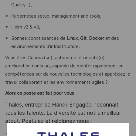
Quality…),
Kubernetes setup, management and tools,
Helm v2 & v3,
Bonnes connaissances de
Linux
,
Git
,
Docker
et des
environnements d'infrastructure.
Vous êtes Curieux(se), autonome et orienté(e)
amélioration continue, capable de monter rapidement en
compétences sur de nouvelles technologies et appréciez le
travail collaboratif et les environnements agiles ?
Alors ce poste est fait pour vous
Thales, entreprise Handi-Engagée, reconnait
tous les talents. La diversité est notre meilleur
atout. Postulez et rejoignez nous !
Le poste pouvant nécessiter d'accéder à des