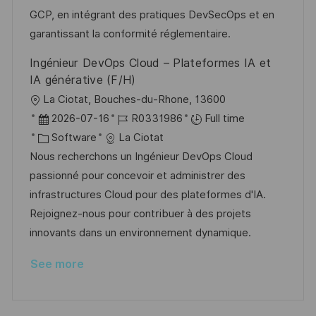
a
r
GCP, en intégrant des pratiques DevSecOps et en
t
y
garantissant la conformité réglementaire.
e
Ingénieur DevOps Cloud – Plateformes IA et
IA générative (F/H)
L
La Ciotat, Bouches-du-Rhone, 13600
o
P
J
2026-07-16
R0331986
Full time
c
o
C
o
Software
La Ciotat
a
s
a
b
Nous recherchons un Ingénieur DevOps Cloud
t
t
t
I
passionné pour concevoir et administrer des
i
e
e
d
infrastructures Cloud pour des plateformes d'IA.
o
d
g
Rejoignez-nous pour contribuer à des projets
n
D
o
innovants dans un environnement dynamique.
a
r
See more
t
y
e