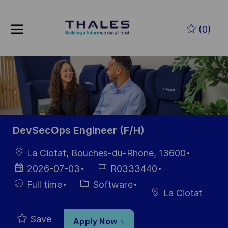
Skip to main content
Skip to main content
(0)
-
-
DevSecOps Engineer (F/H)
Location
La Ciotat, Bouches-du-Rhone, 13600
Posted
Job
2026-07-03
R0333440
Date
Id
Hiring
Category
Full time
Software
La Ciotat
Type
Save
Apply Now