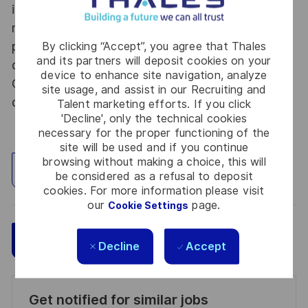
informations relevant du secret de la défense
nationale, la personne retenue fera l'objet d'une
procédure d’habilitation, conformément aux
By clicking “Accept”, you agree that Thales
and its partners will deposit cookies on your
dispositions des articles R.2311-1 et suivants du
device to enhance site navigation, analyze
Code de la défense et de l’IGI 1300 SGDSN/PSE
site usage, and assist in our Recruiting and
du 09 août 2021.
Talent marketing efforts. If you click
'Decline', only the technical cookies
necessary for the proper functioning of the
site will be used and if you continue
browsing without making a choice, this will
Explore Location
be considered as a refusal to deposit
cookies. For more information please visit
our
page.
Cookie Settings
Save
Apply Now
Decline
Accept
Get notified for similar jobs