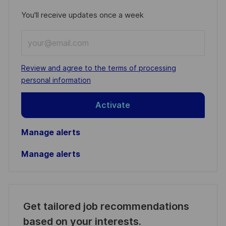
You'll receive updates once a week
Enter
Email
address
Required
Review and agree to the terms of processing
(Required)
personal information
Activate
Manage alerts
Manage alerts
Get tailored job recommendations
based on your interests.