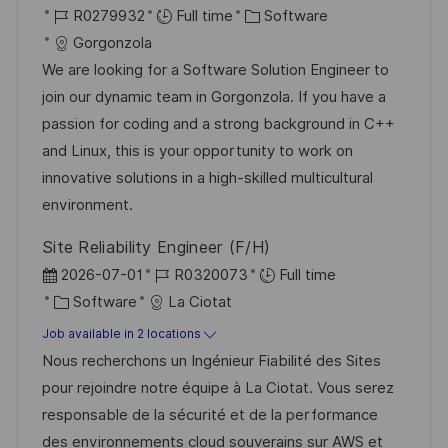
e
o
J
C
o
R0279932
Full time
Software
c
o
a
s
Gorgonzola
a
b
t
t
We are looking for a Software Solution Engineer to
t
I
e
e
join our dynamic team in Gorgonzola. If you have a
i
d
g
d
passion for coding and a strong background in C++
o
o
D
and Linux, this is your opportunity to work on
n
r
a
innovative solutions in a high-skilled multicultural
y
t
environment.
e
Site Reliability Engineer (F/H)
P
J
2026-07-01
R0320073
Full time
o
C
o
Software
La Ciotat
s
a
b
Job available in 2 locations
t
t
I
Nous recherchons un Ingénieur Fiabilité des Sites
e
e
d
pour rejoindre notre équipe à La Ciotat. Vous serez
d
g
responsable de la sécurité et de la performance
D
o
des environnements cloud souverains sur AWS et