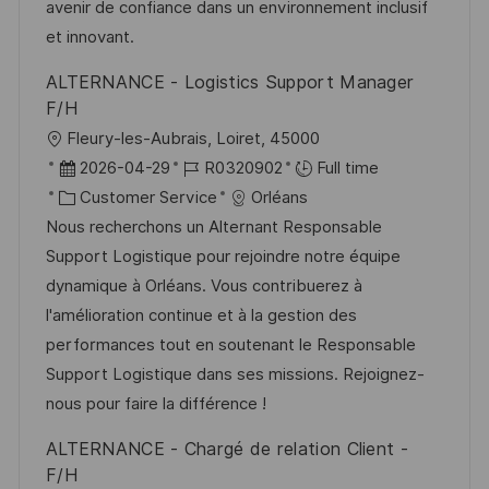
n
D
o
avenir de confiance dans un environnement inclusif
a
r
et innovant.
t
y
ALTERNANCE - Logistics Support Manager
e
F/H
L
Fleury-les-Aubrais, Loiret, 45000
o
P
J
2026-04-29
R0320902
Full time
c
o
C
o
Customer Service
Orléans
a
s
a
b
Nous recherchons un Alternant Responsable
t
t
t
I
Support Logistique pour rejoindre notre équipe
i
e
e
d
dynamique à Orléans. Vous contribuerez à
o
d
g
l'amélioration continue et à la gestion des
n
D
o
performances tout en soutenant le Responsable
a
r
Support Logistique dans ses missions. Rejoignez-
t
y
nous pour faire la différence !
e
ALTERNANCE - Chargé de relation Client -
F/H