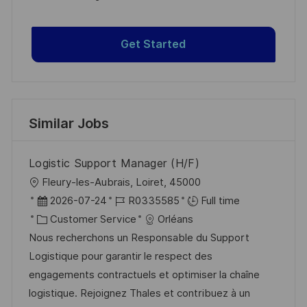
Get Started
Similar Jobs
Logistic Support Manager (H/F)
L
Fleury-les-Aubrais, Loiret, 45000
o
P
J
2026-07-24
R0335585
Full time
c
o
C
o
Customer Service
Orléans
a
s
a
b
Nous recherchons un Responsable du Support
t
t
t
I
Logistique pour garantir le respect des
i
e
e
d
engagements contractuels et optimiser la chaîne
o
d
g
logistique. Rejoignez Thales et contribuez à un