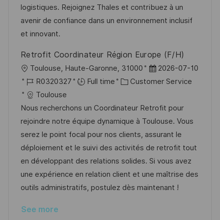
o
o
D
logistiques. Rejoignez Thales et contribuez à un
n
r
a
avenir de confiance dans un environnement inclusif
y
t
et innovant.
e
Retrofit Coordinateur Région Europe (F/H)
L
P
Toulouse, Haute-Garonne, 31000
2026-07-10
o
J
C
o
R0320327
Full time
Customer Service
c
o
a
s
Toulouse
a
b
t
t
Nous recherchons un Coordinateur Retrofit pour
t
I
e
e
rejoindre notre équipe dynamique à Toulouse. Vous
i
d
g
d
serez le point focal pour nos clients, assurant le
o
o
D
déploiement et le suivi des activités de retrofit tout
n
r
a
en développant des relations solides. Si vous avez
y
t
une expérience en relation client et une maîtrise des
e
outils administratifs, postulez dès maintenant !
See more