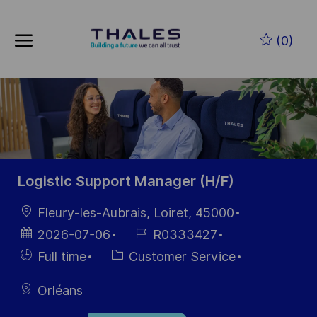
Skip to main content
Skip to main content
(0)
-
-
Logistic Support Manager (H/F)
Location
Fleury-les-Aubrais, Loiret, 45000
Posted
Job
2026-07-06
R0333427
Date
Id
Hiring
Category
Full time
Customer Service
Type
Orléans