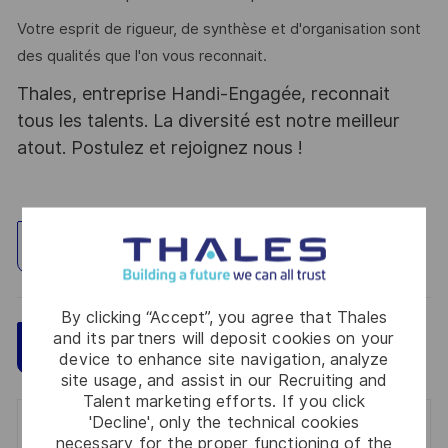
Votre esprit de rigueur, de synthèse et d'organisation sont
des qualités que l'on vous reconnait.
Thales, entreprise Handi-Engagée, reconnait
tous les talents. La diversité est notre meilleur
atout. Postulez et rejoignez nous !
Explore Location
By clicking “Accept”, you agree that Thales
and its partners will deposit cookies on your
Save
Apply Now
device to enhance site navigation, analyze
site usage, and assist in our Recruiting and
Talent marketing efforts. If you click
'Decline', only the technical cookies
Get notified for similar jobs
necessary for the proper functioning of the