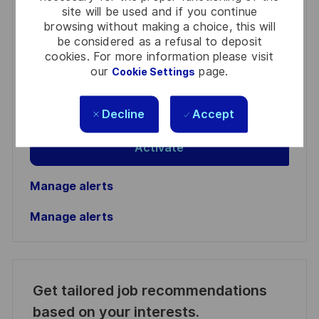
site will be used and if you continue
You'll receive updates once a week
browsing without making a choice, this will
be considered as a refusal to deposit
Enter
cookies. For more information please visit
Email
our
page.
Cookie Settings
address
Required
Review and agree to the terms of processing
(Required)
personal information
Decline
Accept
Activate
Manage alerts
Manage alerts
Get tailored job recommendations
based on your interests.