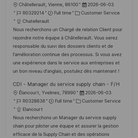
L
P
Châtellerault, Vienne, 86100
2026-06-03
o
J
C
o
R0329214
Full time
Customer Service
c
o
a
s
Chatellerault
a
b
t
t
Nous recherchons un Chargé de relation Client pour
t
I
e
e
rejoindre notre équipe à Châtellerault. Vous serez
i
d
g
d
responsable du suivi des dossiers clients et de
o
o
D
l'amélioration continue des processus. Si vous avez
n
r
a
une expérience dans le service aux entreprises et
y
t
un bon niveau d'anglais, postulez dès maintenant !
e
CDI - Manager du service supply chain - F/H
L
P
Élancourt, Yvelines, 78990
2026-06-03
o
J
C
o
R0328836
Full time
Customer Service
c
o
a
s
Elancourt
a
b
t
t
Nous recherchons un Manager du service supply
t
I
e
e
chain pour piloter une équipe et assurer la gestion
i
d
g
d
efficace de la Supply Chain et des opérations