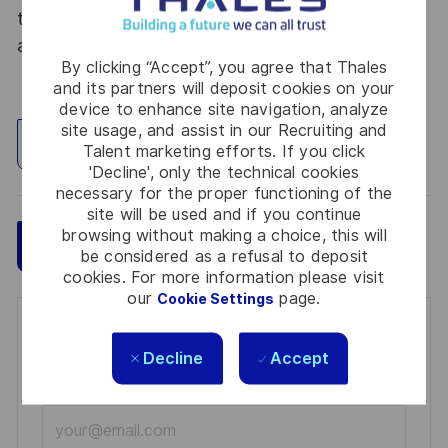
tous les talents. La diversité est notre meilleur
atout. Postulez et rejoignez nous !
By clicking “Accept”, you agree that Thales
and its partners will deposit cookies on your
device to enhance site navigation, analyze
site usage, and assist in our Recruiting and
Explore Location
Talent marketing efforts. If you click
'Decline', only the technical cookies
necessary for the proper functioning of the
site will be used and if you continue
browsing without making a choice, this will
Save
Apply Now
be considered as a refusal to deposit
cookies. For more information please visit
our
page.
Cookie Settings
Get notified for similar jobs
Decline
Accept
You'll receive updates once a week
Enter
Email