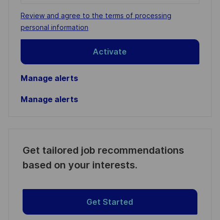
address
Required
Review and agree to the terms of processing
(Required)
personal information
Activate
Manage alerts
Manage alerts
Get tailored job recommendations
based on your interests.
Get Started