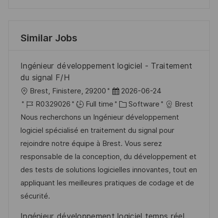
Similar Jobs
Ingénieur développement logiciel - Traitement
du signal F/H
L
P
Brest, Finistere, 29200
2026-06-24
o
J
o
C
R0329026
Full time
Software
Brest
c
o
s
a
Nous recherchons un Ingénieur développement
a
b
t
t
logiciel spécialisé en traitement du signal pour
t
I
e
e
rejoindre notre équipe à Brest. Vous serez
i
d
d
g
responsable de la conception, du développement et
o
D
o
des tests de solutions logicielles innovantes, tout en
n
a
r
appliquant les meilleures pratiques de codage et de
t
y
sécurité.
e
Ingénieur développement logiciel temps réel