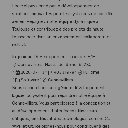
t
t
t
I
Logiciel passionné par le développement de
i
e
e
d
solutions innovantes pour les systèmes de contrôle
o
d
g
aérien. Rejoignez notre équipe dynamique à
n
D
o
Toulouse et contribuez à des projets de haute
a
r
technologie dans un environnement collaboratif et
t
y
inclusif.
e
Ingénieur Développement Logiciel F/H
L
Gennevilliers, Hauts-de-Seine, 92230
o
P
J
2026-07-13
R0331978
Full time
c
o
C
o
Software
Gennevilliers
a
s
a
b
Nous recherchons un ingénieur développement
t
t
t
I
logiciel polyvalent pour rejoindre notre équipe à
i
e
e
d
Gennevilliers. Vous participerez à la conception et
o
d
g
au développement d'interfaces utilisateurs
n
D
o
critiques, en utilisant des technologies comme C#,
a
r
WPF et Qt. Rejoignez-nous pour contribuer à des