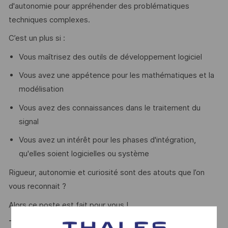
d'autonomie pour appréhender des problématiques
techniques complexes.
C’est un plus si :
Vous maîtrisez des outils de développement logiciel
Vous avez une appétence pour les mathématiques et la
modélisation
Vous avez des connaissances dans le traitement du
signal
Vous avez un intérêt pour les phases d'intégration,
qu'elles soient logicielles ou système
Rigueur, autonomie et curiosité sont des atouts que l’on
vous reconnait ?
Alors ce poste est fait pour vous !
Thales, entreprise Handi-Engagée, reconnait