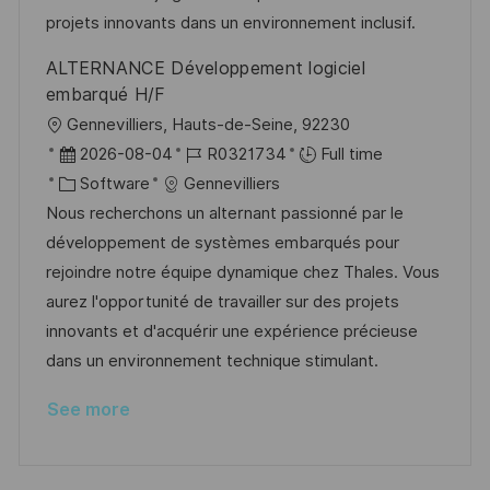
t
y
projets innovants dans un environnement inclusif.
e
ALTERNANCE Développement logiciel
embarqué H/F
L
Gennevilliers, Hauts-de-Seine, 92230
o
P
J
2026-08-04
R0321734
Full time
c
o
C
o
Software
Gennevilliers
a
s
a
b
Nous recherchons un alternant passionné par le
t
t
t
I
développement de systèmes embarqués pour
i
e
e
d
rejoindre notre équipe dynamique chez Thales. Vous
o
d
g
aurez l'opportunité de travailler sur des projets
n
D
o
innovants et d'acquérir une expérience précieuse
a
r
dans un environnement technique stimulant.
t
y
See more
e