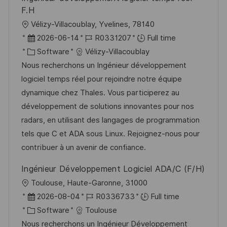
F.H
L
Vélizy-Villacoublay, Yvelines, 78140
o
P
J
2026-06-14
R0331207
Full time
c
o
C
o
Software
Vélizy-Villacoublay
a
s
a
b
Nous recherchons un Ingénieur développement
t
t
t
I
logiciel temps réel pour rejoindre notre équipe
i
e
e
d
dynamique chez Thales. Vous participerez au
o
d
g
développement de solutions innovantes pour nos
n
D
o
radars, en utilisant des langages de programmation
a
r
tels que C et ADA sous Linux. Rejoignez-nous pour
t
y
contribuer à un avenir de confiance.
e
Ingénieur Développement Logiciel ADA/C (F/H)
L
Toulouse, Haute-Garonne, 31000
o
P
J
2026-08-04
R0336733
Full time
c
o
C
o
Software
Toulouse
a
s
a
b
Nous recherchons un Ingénieur Développement