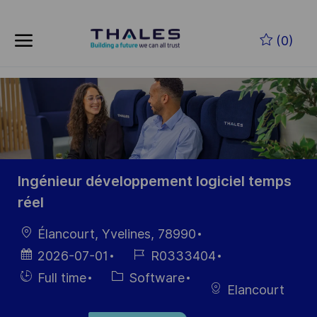
Skip to main content
Skip to main content
(0)
-
-
Ingénieur développement logiciel temps
réel
Location
Élancourt, Yvelines, 78990
Posted
Job
2026-07-01
R0333404
Date
Id
Hiring
Category
Full time
Software
Elancourt
Type