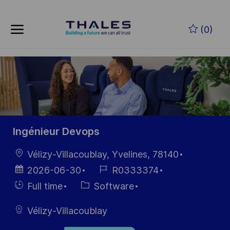
Skip to main content
Skip to main content
(0)
-
-
Ingénieur Devops
Location
Vélizy-Villacoublay, Yvelines, 78140
Posted
Job
2026-06-30
R0333374
Date
Id
Hiring
Category
Full time
Software
Type
Vélizy-Villacoublay