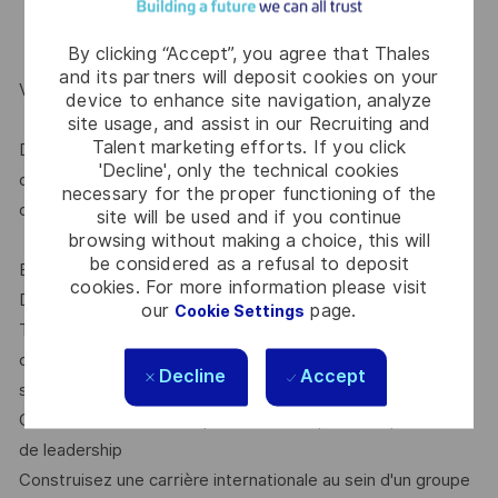
By clicking “Accept”, you agree that Thales
and its partners will deposit cookies on your
VOTRE CARRIÈRE CHEZ THALES
device to enhance site navigation, analyze
site usage, and assist in our Recruiting and
Talent marketing efforts. If you click
Différentes opportunités vous permettront de découvrir
'Decline', only the technical cookies
d'autres domaines ou sites. Vous pourrez évoluer et
necessary for the proper functioning of the
développer vos compétences dans différents domaines :
site will be used and if you continue
browsing without making a choice, this will
be considered as a refusal to deposit
Explorez un espace attentif au développement personnel
cookies. For more information please visit
Développez vos talents dans un autre domaine du groupe
our
page.
Cookie Settings
Thales, en découvrant de nouveaux produits, de nouveaux
clients, un nouveau pays ou en vous orientant vers une
Decline
Accept
solution plus complexe
Choisissez entre une expertise technique ou un parcours
de leadership
Construisez une carrière internationale au sein d'un groupe