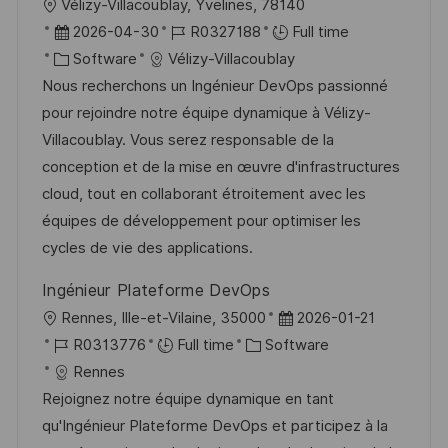
L
Vélizy-Villacoublay, Yvelines, 78140
t
y
o
P
J
2026-04-30
R0327188
Full time
e
c
o
C
o
Software
Vélizy-Villacoublay
a
s
a
b
Nous recherchons un Ingénieur DevOps passionné
t
t
t
I
pour rejoindre notre équipe dynamique à Vélizy-
i
e
e
d
Villacoublay. Vous serez responsable de la
o
d
g
conception et de la mise en œuvre d'infrastructures
n
D
o
cloud, tout en collaborant étroitement avec les
a
r
équipes de développement pour optimiser les
t
y
cycles de vie des applications.
e
Ingénieur Plateforme DevOps
L
P
Rennes, Ille-et-Vilaine, 35000
2026-01-21
o
J
C
o
R0313776
Full time
Software
c
o
a
s
Rennes
a
b
t
t
Rejoignez notre équipe dynamique en tant
t
I
e
e
qu'Ingénieur Plateforme DevOps et participez à la