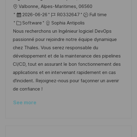
L
Valbonne, Alpes-Maritimes, 06560
o
P
J
2026-06-26
R0332647
Full time
c
o
C
o
Software
Sophia Antipolis
a
s
a
b
Nous recherchons un Ingénieur logiciel DevOps
t
t
t
I
passionné pour rejoindre notre équipe dynamique
i
e
e
d
chez Thales. Vous serez responsable du
o
d
g
développement et de la maintenance des pipelines
n
D
o
CI/CD, tout en assurant le bon fonctionnement des
a
r
applications et en intervenant rapidement en cas
t
y
d'incident. Rejoignez-nous pour façonner un avenir
e
de confiance !
See more