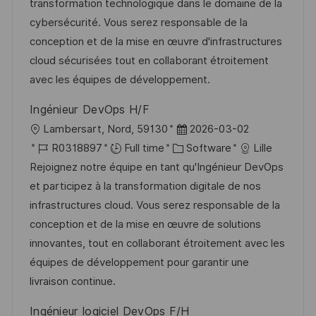
i
d
g
d
transformation technologique dans le domaine de la
o
o
D
cybersécurité. Vous serez responsable de la
n
r
a
conception et de la mise en œuvre d'infrastructures
y
t
cloud sécurisées tout en collaborant étroitement
e
avec les équipes de développement.
Ingénieur DevOps H/F
L
P
Lambersart, Nord, 59130
2026-03-02
o
J
C
o
R0318897
Full time
Software
Lille
c
o
a
s
Rejoignez notre équipe en tant qu'Ingénieur DevOps
a
b
t
t
et participez à la transformation digitale de nos
t
I
e
e
infrastructures cloud. Vous serez responsable de la
i
d
g
d
conception et de la mise en œuvre de solutions
o
o
D
innovantes, tout en collaborant étroitement avec les
n
r
a
équipes de développement pour garantir une
y
t
livraison continue.
e
Ingénieur logiciel DevOps F/H