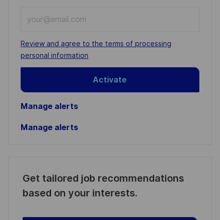
Enter
Email
address
Required
Review and agree to the terms of processing
(Required)
personal information
Activate
Manage alerts
Manage alerts
Get tailored job recommendations
based on your interests.