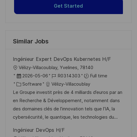
Get Started
Similar Jobs
Ingénieur Expert DevOps Kubernetes H/F
L
Vélizy-Villacoublay, Yvelines, 78140
o
P
J
2026-05-06
R0314303
Full time
c
o
C
o
Software
Vélizy-Villacoublay
a
s
a
b
Le Groupe investit près de 4 milliards d’euros par an
t
t
t
I
en Recherche & Développement, notamment dans
i
e
e
d
des domaines clés de l’innovation tels que l’IA, la
o
d
g
cybersécurité, le quantique, les technologies du...
n
D
o
Ingénieur DevOps H/F
a
r