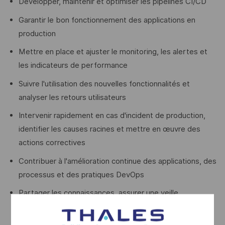
Développer, maintenir et optimiser les pipelines CI/CD
Garantir le bon fonctionnement des applications en
production
Mettre en place et ajuster le monitoring, les alertes et
les indicateurs de performance
Suivre l'utilisation des nouvelles fonctionnalités et
analyser les retours utilisateurs
Intervenir rapidement en cas d'incident de production,
identifier les causes racines et mettre en œuvre des
actions correctives
Contribuer à l'amélioration continue des applications, des
processus et des pratiques DevOps
Partager les connaissances, assurer une veille
technologique et collaborer avec les équipes sur les
nouvelles technologies.