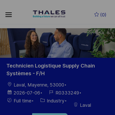
Skip to main content
Skip to main content
(0)
-
-
Technicien Logistique Supply Chain
Systèmes - F/H
Location
Laval, Mayenne, 53000
Posted
Job
2026-07-06
R0333249
Date
Id
Hiring
Category
Full time
Industry
Laval
Type