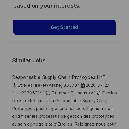
based on your interests.
Get Started
Similar Jobs
Responsable Supply Chain Protoypes H/F
L
P
Étrelles, Ille-et-Vilaine, 35370
2026-07-27
o
J
C
o
R0336014
Full time
Industry
Etrelles
c
o
a
s
Nous recherchons un Responsable Supply Chain
a
b
t
t
Prototypes pour diriger une équipe d'ingénieurs et
t
I
e
e
optimiser les processus de gestion des prototypes
i
d
g
d
au sein de notre site d'Etrelles. Rejoignez-nous pour