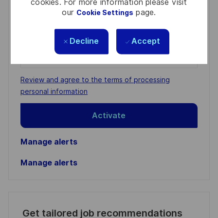
cookies. For more information please visit
Get notified for similar jobs
our
page.
Cookie Settings
You'll receive updates once a week
Decline
Accept
Enter
Email
address
Required
Review and agree to the terms of processing
(Required)
personal information
Activate
Manage alerts
Manage alerts
Get tailored job recommendations