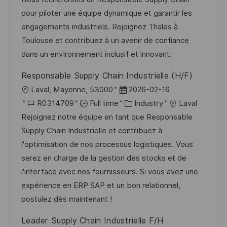
t
t
t
I
pour piloter une équipe dynamique et garantir les
i
e
e
d
engagements industriels. Rejoignez Thales à
o
d
g
Toulouse et contribuez à un avenir de confiance
n
D
o
dans un environnement inclusif et innovant.
a
r
Responsable Supply Chain Industrielle (H/F)
t
y
L
P
Laval, Mayenne, 53000
2026-02-16
e
o
J
o
C
R0314709
Full time
Industry
Laval
c
o
s
a
Rejoignez notre équipe en tant que Responsable
a
b
t
t
Supply Chain Industrielle et contribuez à
t
I
e
e
l'optimisation de nos processus logistiques. Vous
i
d
d
g
serez en charge de la gestion des stocks et de
o
D
o
l'interface avec nos fournisseurs. Si vous avez une
n
a
r
expérience en ERP SAP et un bon relationnel,
t
y
postulez dès maintenant !
e
Leader Supply Chain Industrielle F/H