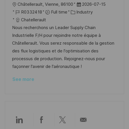
L
P
Châtellerault, Vienne, 86100
2026-07-15
o
J
C
o
R0332418
Full time
Industry
c
o
a
s
Chatellerault
a
b
t
t
Nous recherchons un Leader Supply Chain
t
I
e
e
Industrielle F/H pour rejoindre notre équipe à
i
d
g
d
Châtellerault. Vous serez responsable de la gestion
o
o
D
des flux logistiques et de l'optimisation des
n
r
a
processus de production. Rejoignez-nous pour
y
t
façonner l'avenir de l'aéronautique !
e
See more
Share
Share
Share
Share