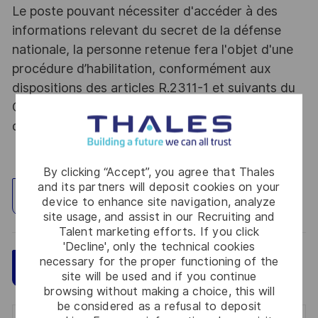
Le poste pouvant nécessiter d'accéder à des
informations relevant du secret de la défense
nationale, la personne retenue fera l'objet d'une
procédure d’habilitation, conformément aux
dispositions des articles R.2311-1 et suivants du
Code de la défense et de l’IGI 1300 SGDSN/PSE
du 09 août 2021.
By clicking “Accept”, you agree that Thales
and its partners will deposit cookies on your
Explore Location
device to enhance site navigation, analyze
site usage, and assist in our Recruiting and
Talent marketing efforts. If you click
'Decline', only the technical cookies
necessary for the proper functioning of the
Save
Apply Now
site will be used and if you continue
browsing without making a choice, this will
be considered as a refusal to deposit