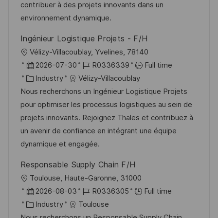
o
o
D
contribuer à des projets innovants dans un
n
r
a
environnement dynamique.
y
t
Ingénieur Logistique Projets - F/H
e
L
Vélizy-Villacoublay, Yvelines, 78140
o
P
J
2026-07-30
R0336339
Full time
c
o
C
o
Industry
Vélizy-Villacoublay
a
s
a
b
Nous recherchons un Ingénieur Logistique Projets
t
t
t
I
pour optimiser les processus logistiques au sein de
i
e
e
d
projets innovants. Rejoignez Thales et contribuez à
o
d
g
un avenir de confiance en intégrant une équipe
n
D
o
dynamique et engagée.
a
r
Responsable Supply Chain F/H
t
y
L
Toulouse, Haute-Garonne, 31000
e
o
P
J
2026-08-03
R0336305
Full time
c
o
C
o
Industry
Toulouse
a
s
a
b
Nous recherchons un Responsable Supply Chain