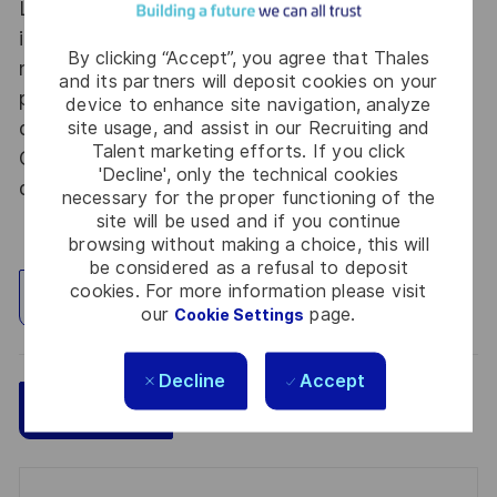
Le poste pouvant nécessiter d'accéder à des
informations relevant du secret de la défense
By clicking “Accept”, you agree that Thales
nationale, la personne retenue fera l'objet d'une
and its partners will deposit cookies on your
procédure d’habilitation, conformément aux
device to enhance site navigation, analyze
dispositions des articles R.2311-1 et suivants du
site usage, and assist in our Recruiting and
Talent marketing efforts. If you click
Code de la défense et de l’IGI 1300 SGDSN/PSE
'Decline', only the technical cookies
du 09 août 2021.
necessary for the proper functioning of the
site will be used and if you continue
browsing without making a choice, this will
be considered as a refusal to deposit
cookies. For more information please visit
Explore Location
our
page.
Cookie Settings
Decline
Accept
Save
Apply Now