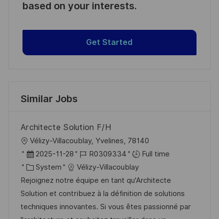
based on your interests.
Get Started
Similar Jobs
Architecte Solution F/H
L
Vélizy-Villacoublay, Yvelines, 78140
o
P
J
2025-11-28
R0309334
Full time
c
o
C
o
System
Vélizy-Villacoublay
a
s
a
b
Rejoignez notre équipe en tant qu'Architecte
t
t
t
I
Solution et contribuez à la définition de solutions
i
e
e
d
techniques innovantes. Si vous êtes passionné par