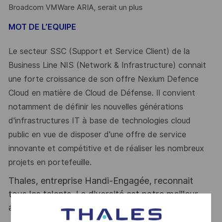
Broadcom VMWare ARIA, serait un plus
MOT DE L’EQUIPE
Le secteur SSC (Support et Service Client) de la
Business Line NIS (Network & Infrastructure) connait
une forte croissance de son offre Nexium Defence
Cloud en matière de Cloud de Défense. Il convient
notamment de définir les nouvelles générations
d'infrastructures IT à base de technologies cloud
public en vue de disposer d'une offre de service
innovante et compétitive et de réaliser les nombreux
projets en portefeuille.
Thales, entreprise Handi-Engagée, reconnait
tous les talents. La diversité est notre meilleur
atout. Postulez et rejoignez nous !