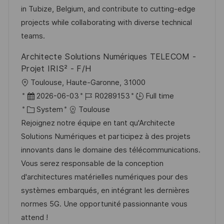
i
g
d
in Tubize, Belgium, and contribute to cutting-edge
o
o
D
projects while collaborating with diverse technical
n
r
a
teams.
y
t
Architecte Solutions Numériques TELECOM -
e
Projet IRIS² - F/H
L
Toulouse, Haute-Garonne, 31000
o
P
J
2026-06-03
R0289153
Full time
c
o
C
o
System
Toulouse
a
s
a
b
Rejoignez notre équipe en tant qu'Architecte
t
t
t
I
Solutions Numériques et participez à des projets
i
e
e
d
innovants dans le domaine des télécommunications.
o
d
g
Vous serez responsable de la conception
n
D
o
d'architectures matérielles numériques pour des
a
r
systèmes embarqués, en intégrant les dernières
t
y
normes 5G. Une opportunité passionnante vous
e
attend !