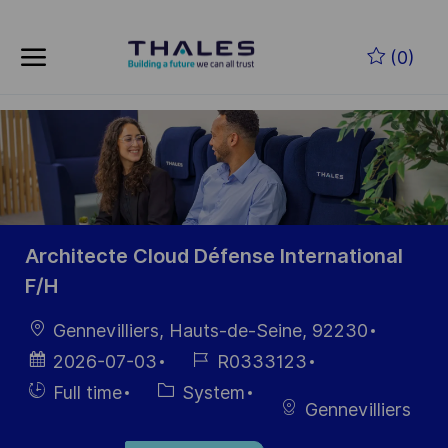
Skip to main content
Skip to main content
(0)
-
-
Architecte Cloud Défense International
F/H
Location
Gennevilliers, Hauts-de-Seine, 92230
Posted
Job
2026-07-03
R0333123
Date
Id
Hiring
Category
Full time
System
Gennevilliers
Type