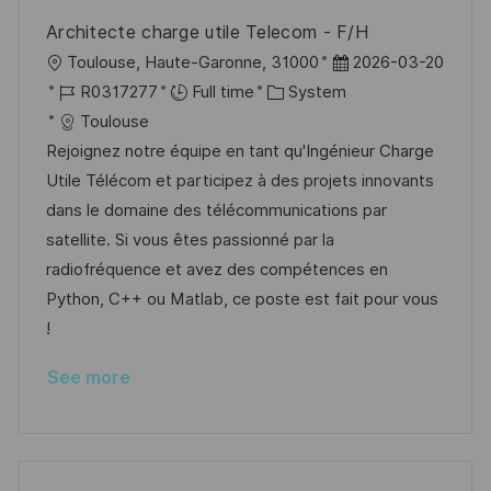
Architecte charge utile Telecom - F/H
L
P
Toulouse, Haute-Garonne, 31000
2026-03-20
o
J
C
o
R0317277
Full time
System
c
o
a
s
Toulouse
a
b
t
t
Rejoignez notre équipe en tant qu'Ingénieur Charge
t
I
e
e
Utile Télécom et participez à des projets innovants
i
d
g
d
dans le domaine des télécommunications par
o
o
D
satellite. Si vous êtes passionné par la
n
r
a
radiofréquence et avez des compétences en
y
t
Python, C++ ou Matlab, ce poste est fait pour vous
e
!
See more