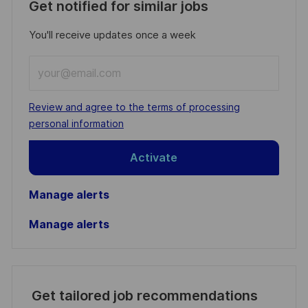
Get notified for similar jobs
You'll receive updates once a week
Enter
Email
address
Required
Review and agree to the terms of processing
(Required)
personal information
Activate
Manage alerts
Manage alerts
Get tailored job recommendations