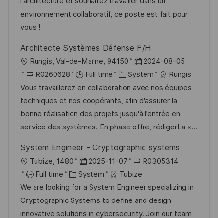
o
d
g
l'architecture et souhaitez travailler dans un
n
D
o
environnement collaboratif, ce poste est fait pour
a
r
vous !
t
y
Architecte Systèmes Défense F/H
e
L
P
Rungis, Val-de-Marne, 94150
2024-08-05
o
J
C
o
R0260628
Full time
System
Rungis
c
o
a
s
Vous travaillerez en collaboration avec nos équipes
a
b
t
t
techniques et nos coopérants, afin d'assurer la
t
I
e
e
bonne réalisation des projets jusqu'à l’entrée en
i
d
g
d
service des systèmes. En phase offre, rédigerLa «...
o
o
D
System Engineer - Cryptographic systems
n
r
a
L
P
J
Tubize, 1480
2025-11-07
R0305314
y
t
o
C
o
o
Full time
System
Tubize
e
c
a
s
b
We are looking for a System Engineer specializing in
a
t
t
I
Cryptographic Systems to define and design
t
e
e
d
innovative solutions in cybersecurity. Join our team