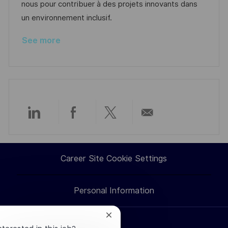
e
nous pour contribuer à des projets innovants dans
un environnement inclusif.
See more
Share
Share
Share
Share
via
via
via
via
Career Site Cookie Settings
LinkedIn
Facebook
twitter
email
Personal Information
Close