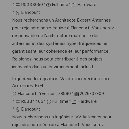
o
J
C
o
R0333050
Full time
Hardware
c
o
a
s
Elancourt
a
b
t
t
Nous recherchons un Architecte Expert Antennes
t
I
e
e
pour rejoindre notre équipe à Elancourt. Vous serez
i
d
g
d
responsable de l'architecture matérielle des
o
o
D
antennes et des systèmes hyperfréquences, en
n
r
a
garantissant leur cohérence et leur performance.
y
t
Rejoignez-nous pour contribuer à des projets
e
innovants dans un environnement inclusif.
Ingénieur Intégration Validation Vérification
Antennes F/H
L
P
Élancourt, Yvelines, 78990
2026-07-09
o
J
C
o
R0334465
Full time
Hardware
c
o
a
s
Elancourt
a
b
t
t
Nous recherchons un Ingénieur IVV Antennes pour
t
I
e
e
rejoindre notre équipe à Elancourt. Vous serez