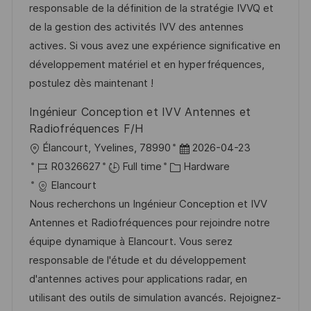
i
d
g
d
responsable de la définition de la stratégie IVVQ et
o
o
D
de la gestion des activités IVV des antennes
n
r
a
actives. Si vous avez une expérience significative en
y
t
développement matériel et en hyperfréquences,
e
postulez dès maintenant !
Ingénieur Conception et IVV Antennes et
Radiofréquences F/H
L
P
Élancourt, Yvelines, 78990
2026-04-23
o
J
C
o
R0326627
Full time
Hardware
c
o
a
s
Elancourt
a
b
t
t
Nous recherchons un Ingénieur Conception et IVV
t
I
e
e
Antennes et Radiofréquences pour rejoindre notre
i
d
g
d
équipe dynamique à Elancourt. Vous serez
o
o
D
responsable de l'étude et du développement
n
r
a
d'antennes actives pour applications radar, en
y
t
utilisant des outils de simulation avancés. Rejoignez-