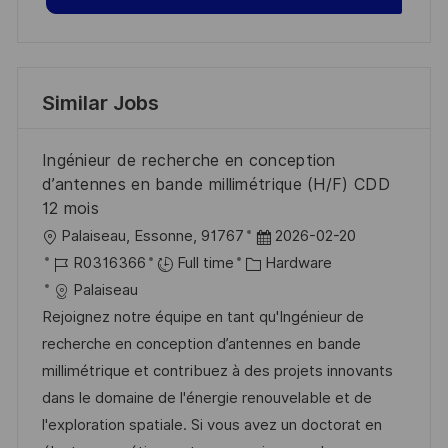
Similar Jobs
Ingénieur de recherche en conception
d’antennes en bande millimétrique (H/F) CDD
12 mois
L
P
Palaiseau, Essonne, 91767
2026-02-20
o
J
C
o
R0316366
Full time
Hardware
c
o
a
s
Palaiseau
a
b
t
t
Rejoignez notre équipe en tant qu'Ingénieur de
t
I
e
e
recherche en conception d’antennes en bande
i
d
g
d
millimétrique et contribuez à des projets innovants
o
o
D
dans le domaine de l'énergie renouvelable et de
n
r
a
l'exploration spatiale. Si vous avez un doctorat en