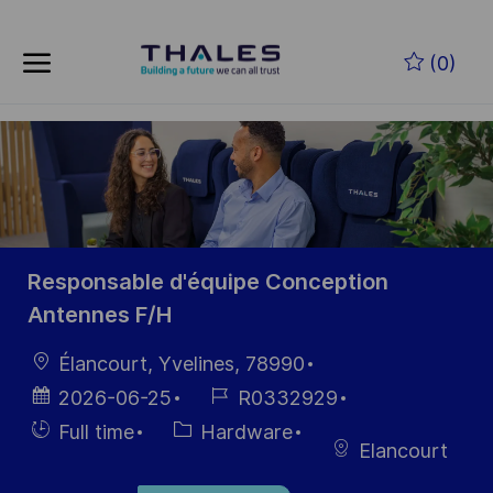
Skip to main content
(0)
-
Responsable d'équipe Conception
Antennes F/H
Location
Élancourt, Yvelines, 78990
Posted
Job
2026-06-25
R0332929
Date
Id
Hiring
Category
Full time
Hardware
Elancourt
Type