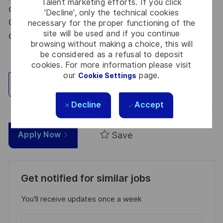
Talent marketing efforts. If you click
dispositions des articles R.2311-1 et suivants du
'Decline', only the technical cookies
Code de la défense et de l’IGI 1300 SGDSN/PSE
necessary for the proper functioning of the
site will be used and if you continue
du 09 août 2021.
browsing without making a choice, this will
be considered as a refusal to deposit
cookies. For more information please visit
our
page.
Cookie Settings
Explore Location
Decline
Accept
Save
Apply Now
Get notified for similar jobs
You'll receive updates once a week
Enter