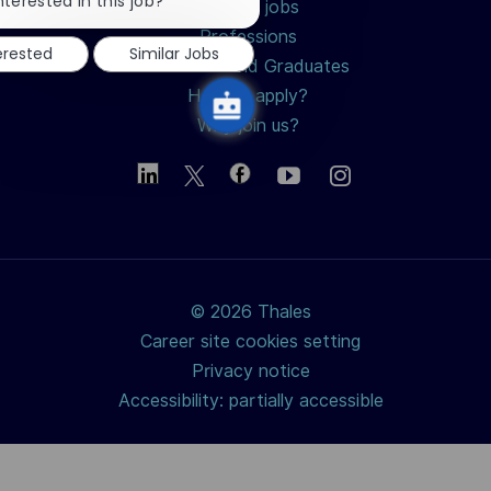
chatbot
nterested in this job?
Search jobs
notification
Professions
erested
Similar Jobs
Students and Graduates
How to apply?
Why join us?
© 2026 Thales
Career site cookies setting
Privacy notice
Accessibility: partially accessible