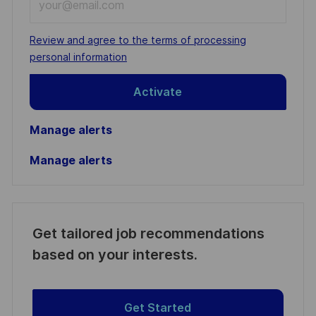
Email
address
Required
Review and agree to the terms of processing
(Required)
personal information
Activate
Manage alerts
Manage alerts
Get tailored job recommendations
based on your interests.
Get Started