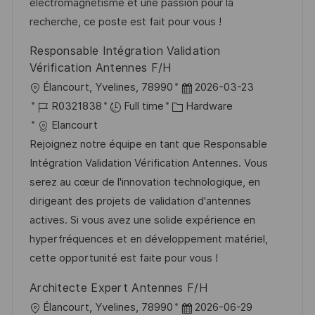
y
t
électromagnétisme et une passion pour la
e
recherche, ce poste est fait pour vous !
Responsable Intégration Validation
Vérification Antennes F/H
L
P
Élancourt, Yvelines, 78990
2026-03-23
o
J
C
o
R0321838
Full time
Hardware
c
o
a
s
Elancourt
a
b
t
t
Rejoignez notre équipe en tant que Responsable
t
I
e
e
Intégration Validation Vérification Antennes. Vous
i
d
g
d
serez au cœur de l'innovation technologique, en
o
o
D
dirigeant des projets de validation d'antennes
n
r
a
actives. Si vous avez une solide expérience en
y
t
hyperfréquences et en développement matériel,
e
cette opportunité est faite pour vous !
Architecte Expert Antennes F/H
L
P
Élancourt, Yvelines, 78990
2026-06-29