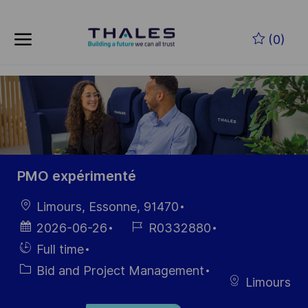
Skip to main content
Skip to main content
(0)
-
-
PMO expérimenté
Location
Limours, Essonne, 91470
Posted
Job
2026-06-26
R0332880
Date
Id
Hiring
Full time
Type
Category
Bid and Project Management
Limours