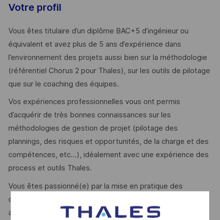
Votre profil
Vous êtes titulaire d’un diplôme BAC+5 d’ingénieur ou
équivalent et avez plus de 5 ans d’expérience dans
l’environnement des projets aussi bien sur la méthodologie
(référentiel Chorus 2 pour Thales), sur les outils de pilotage
que sur le coaching des équipes.
Vos expériences professionnelles vous ont permis
d’acquérir de très bonnes connaissances sur les
méthodologies de gestion de projet (pilotage des
plannings, des risques et opportunités, de la charge et des
compétences, etc…), idéalement avec une expérience des
process et outils Thales.
Vous êtes passionné(e) par la mise en pratique des
composantes de la gestion de projet, et vous êtes
autonome dans l’exploitation des données relatives au