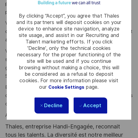
pilotage et à l’avancement des projets (coûts, charge,
planning, indicateurs, avancement…).
By clicking “Accept”, you agree that Thales
and its partners will deposit cookies on your
Vous savez mobiliser pour promouvoir et piloter des
device to enhance site navigation, analyze
chantiers d’amélioration continue et conduire le changement
site usage, and assist in our Recruiting and
associé.
Talent marketing efforts. If you click
'Decline', only the technical cookies
Vous maîtrisez les outils informatiques de la bureautique
necessary for the proper functioning of the
standard (Word, Excel, Powerpoint) ainsi que les outils de
site will be used and if you continue
browsing without making a choice, this will
gestion de projet tels que Primavera, Microsoft Project et
be considered as a refusal to deposit
SAP.
cookies. For more information please visit
our
page.
Esprit d’équipe, force de proposition, dynamisme,
Cookie Settings
organisé(e), proactif/ve et communicant(e) sont des atouts
que l’on vous reconnait ?
Decline
Accept
Alors ce poste est fait pour vous !
Thales, entreprise Handi-Engagée, reconnait
tous les talents. La diversité est notre meilleur