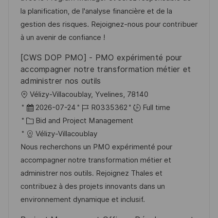
n
o
a
la planification, de l'analyse financière et de la
r
t
gestion des risques. Rejoignez-nous pour contribuer
y
e
à un avenir de confiance !
[CWS DOP PMO] - PMO expérimenté pour
accompagner notre transformation métier et
administrer nos outils
L
Vélizy-Villacoublay, Yvelines, 78140
o
P
J
2026-07-24
R0335362
Full time
c
o
C
o
Bid and Project Management
a
s
a
b
Vélizy-Villacoublay
t
t
t
I
Nous recherchons un PMO expérimenté pour
i
e
e
d
accompagner notre transformation métier et
o
d
g
administrer nos outils. Rejoignez Thales et
n
D
o
contribuez à des projets innovants dans un
a
r
environnement dynamique et inclusif.
t
y