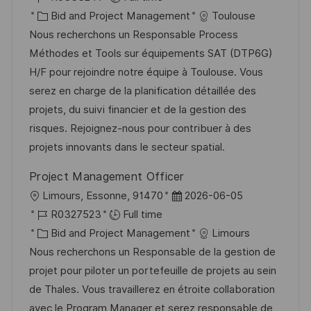
c
o
C
s
Bid and Project Management
Toulouse
a
b
a
t
Nous recherchons un Responsable Process
t
I
t
e
Méthodes et Tools sur équipements SAT (DTP6G)
i
d
e
d
H/F pour rejoindre notre équipe à Toulouse. Vous
o
g
D
serez en charge de la planification détaillée des
n
o
a
projets, du suivi financier et de la gestion des
r
t
risques. Rejoignez-nous pour contribuer à des
y
e
projets innovants dans le secteur spatial.
Project Management Officer
L
P
Limours, Essonne, 91470
2026-06-05
o
J
o
R0327523
Full time
c
o
C
s
Bid and Project Management
Limours
a
b
a
t
Nous recherchons un Responsable de la gestion de
t
I
t
e
projet pour piloter un portefeuille de projets au sein
i
d
e
d
de Thales. Vous travaillerez en étroite collaboration
o
g
D
avec le Program Manager et serez responsable de