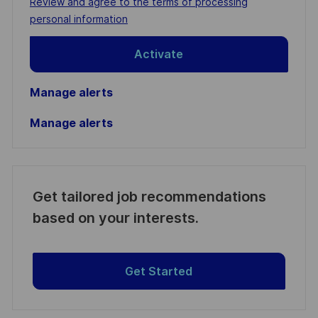
Required
Review and agree to the terms of processing
(Required)
personal information
Activate
Manage alerts
Manage alerts
Get tailored job recommendations
based on your interests.
Get Started