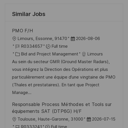
Similar Jobs
PMO F/H
L
P
Limours, Essonne, 91470
2026-08-06
o
J
o
R0334657
Full time
c
o
C
s
Bid and Project Management
Limours
a
b
a
t
Au sein du secteur GMR (Ground Master Radars),
t
I
t
e
vous intégrez la Direction des Opérations et plus
i
d
e
d
particulièrement une équipe d’une vingtaine de PMO
o
g
D
(Thales et prestataires). En tant que Project
n
o
a
Manage...
r
t
Responsable Process Méthodes et Tools sur
y
e
équipements SAT (DTP6G) H/F
L
P
Toulouse, Haute-Garonne, 31000
2026-07-15
o
J
o
R0333241
Full time