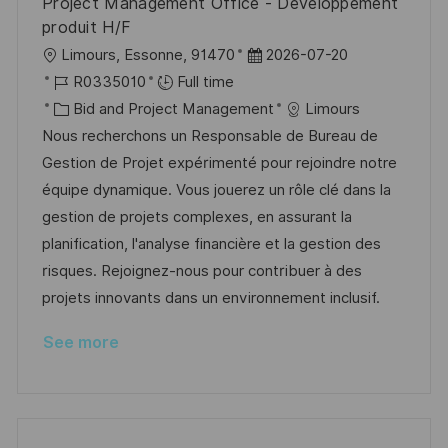
Project Management Office - Développement
e
produit H/F
L
P
Limours, Essonne, 91470
2026-07-20
o
J
o
R0335010
Full time
c
o
C
s
Bid and Project Management
Limours
a
b
a
t
Nous recherchons un Responsable de Bureau de
t
I
t
e
Gestion de Projet expérimenté pour rejoindre notre
i
d
e
d
équipe dynamique. Vous jouerez un rôle clé dans la
o
g
D
gestion de projets complexes, en assurant la
n
o
a
planification, l'analyse financière et la gestion des
r
t
risques. Rejoignez-nous pour contribuer à des
y
e
projets innovants dans un environnement inclusif.
See more