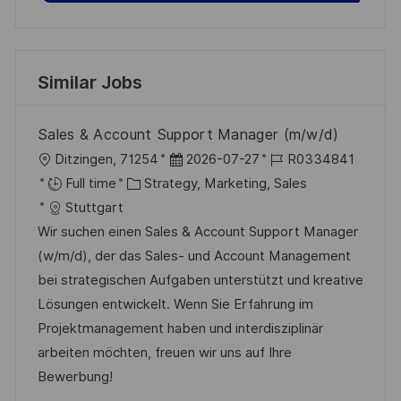
Similar Jobs
Sales & Account Support Manager (m/w/d)
L
P
J
Ditzingen, 71254
2026-07-27
R0334841
o
C
o
o
Full time
Strategy, Marketing, Sales
c
a
s
b
Stuttgart
a
t
t
I
Wir suchen einen Sales & Account Support Manager
t
e
e
d
(w/m/d), der das Sales- und Account Management
i
g
d
bei strategischen Aufgaben unterstützt und kreative
o
o
D
Lösungen entwickelt. Wenn Sie Erfahrung im
n
r
a
Projektmanagement haben und interdisziplinär
y
t
arbeiten möchten, freuen wir uns auf Ihre
e
Bewerbung!