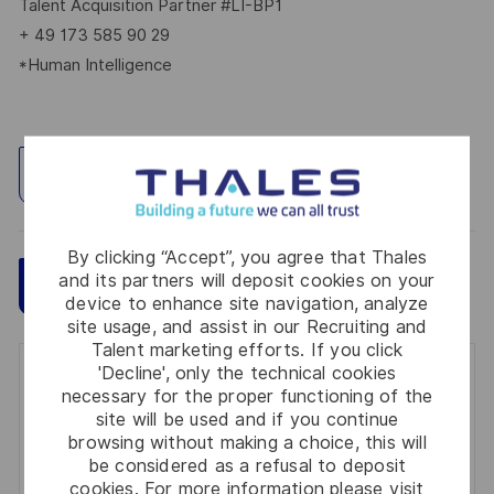
Talent Acquisition Partner #LI-BP1
+ 49 173 585 90 29
*Human Intelligence
Explore Location
By clicking “Accept”, you agree that Thales
and its partners will deposit cookies on your
Save
Apply Now
device to enhance site navigation, analyze
site usage, and assist in our Recruiting and
Talent marketing efforts. If you click
'Decline', only the technical cookies
Get notified for similar jobs
necessary for the proper functioning of the
site will be used and if you continue
You'll receive updates once a week
browsing without making a choice, this will
be considered as a refusal to deposit
Enter
cookies. For more information please visit