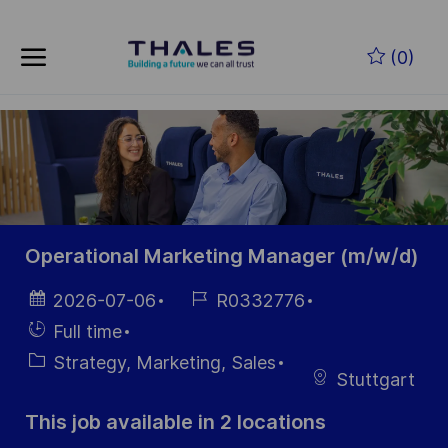
Skip to main content
Skip to main content
(0)
-
-
Operational Marketing Manager (m/w/d)
Posted
Job
2026-07-06
R0332776
Date
Id
Hiring
Full time
Type
Category
Strategy, Marketing, Sales
Stuttgart
This job available in 2 locations