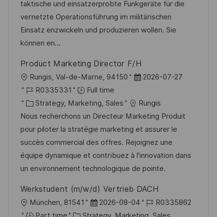
t
e
e
d
taktische und einsatzerprobte Funkgeräte für die
i
g
d
vernetzte Operationsführung im militärischen
o
o
D
Einsatz enzwickeln und produzieren wollen. Sie
n
r
a
können en...
y
t
Product Marketing Director F/H
e
L
P
Rungis, Val-de-Marne, 94150
2026-07-27
o
J
o
R0335331
Full time
c
o
C
s
Strategy, Marketing, Sales
Rungis
a
b
a
t
Nous recherchons un Directeur Marketing Produit
t
I
t
e
pour piloter la stratégie marketing et assurer le
i
d
e
d
succès commercial des offres. Rejoignez une
o
g
D
équipe dynamique et contribuez à l'innovation dans
n
o
a
un environnement technologique de pointe.
r
t
Werkstudent (m/w/d) Vertrieb DACH
y
e
L
P
J
München, 81541
2026-08-04
R0335862
o
C
o
o
Part time
Strategy, Marketing, Sales