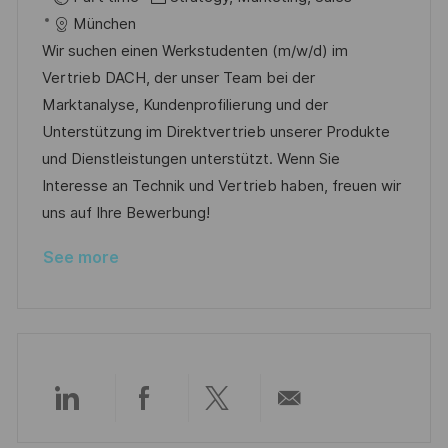
c
a
s
b
München
a
t
t
I
Wir suchen einen Werkstudenten (m/w/d) im
t
e
e
d
Vertrieb DACH, der unser Team bei der
i
g
d
Marktanalyse, Kundenprofilierung und der
o
o
D
Unterstützung im Direktvertrieb unserer Produkte
n
r
a
und Dienstleistungen unterstützt. Wenn Sie
y
t
Interesse an Technik und Vertrieb haben, freuen wir
e
uns auf Ihre Bewerbung!
See more
Share
Share
Share
Share