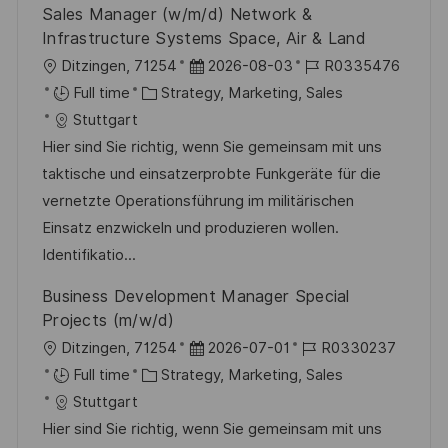
Sales Manager (w/m/d) Network &
Infrastructure Systems Space, Air & Land
L
P
J
Ditzingen, 71254
2026-08-03
R0335476
o
C
o
o
Full time
Strategy, Marketing, Sales
c
a
s
b
Stuttgart
a
t
t
I
Hier sind Sie richtig, wenn Sie gemeinsam mit uns
t
e
e
d
taktische und einsatzerprobte Funkgeräte für die
i
g
d
vernetzte Operationsführung im militärischen
o
o
D
Einsatz enzwickeln und produzieren wollen.
n
r
a
Identifikatio...
y
t
Business Development Manager Special
e
Projects (m/w/d)
L
P
J
Ditzingen, 71254
2026-07-01
R0330237
o
C
o
o
Full time
Strategy, Marketing, Sales
c
a
s
b
Stuttgart
a
t
t
I
Hier sind Sie richtig, wenn Sie gemeinsam mit uns