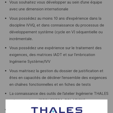
Vous souhaitez vous développer au sein d’une équipe
avec une dimension internationale
Vous possédez au moins 10 ans d’expérience dans la
discipline IVVQ, et dans connaissance du processus de
développement système (cycle en V) séquentielle ou
incrémentale.
Vous possédez une expérience sur le traitement des
exigences, des matrices IADT et sur l’imbrication
Ingénierie Système/IVV
Vous maitrisez la gestion du dossier de justification et
êtes en capacités de décliner l’ensemble des exigences
en chaînes fonctionnelles et en fiches de tests
La connaissance des outils de l’atelier Ingénierie THALES
est un avantage (ORCHESTRA, POLARION)
Vous êtes curieux, agile, autonome, rigoureux avec un