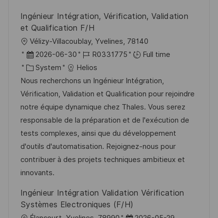
t
y
Ingénieur Intégration, Vérification, Validation
e
et Qualification F/H
L
Vélizy-Villacoublay, Yvelines, 78140
o
P
J
2026-06-30
R0331775
Full time
c
o
C
o
System
Helios
a
s
a
b
Nous recherchons un Ingénieur Intégration,
t
t
t
I
Vérification, Validation et Qualification pour rejoindre
i
e
e
d
notre équipe dynamique chez Thales. Vous serez
o
d
g
responsable de la préparation et de l'exécution de
n
D
o
tests complexes, ainsi que du développement
a
r
d'outils d'automatisation. Rejoignez-nous pour
t
y
contribuer à des projets techniques ambitieux et
e
innovants.
Ingénieur Intégration Validation Vérification
Systèmes Electroniques (F/H)
L
P