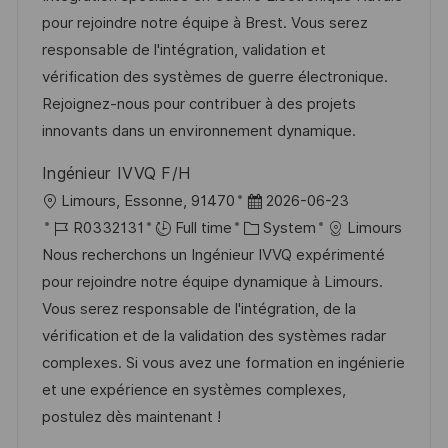
t
I
e
e
pour rejoindre notre équipe à Brest. Vous serez
i
d
d
g
responsable de l'intégration, validation et
o
D
o
vérification des systèmes de guerre électronique.
n
a
r
Rejoignez-nous pour contribuer à des projets
t
y
innovants dans un environnement dynamique.
e
Ingénieur IVVQ F/H
L
P
Limours, Essonne, 91470
2026-06-23
o
J
C
o
R0332131
Full time
System
Limours
c
o
a
s
Nous recherchons un Ingénieur IVVQ expérimenté
a
b
t
t
pour rejoindre notre équipe dynamique à Limours.
t
I
e
e
Vous serez responsable de l'intégration, de la
i
d
g
d
vérification et de la validation des systèmes radar
o
o
D
complexes. Si vous avez une formation en ingénierie
n
r
a
et une expérience en systèmes complexes,
y
t
postulez dès maintenant !
e