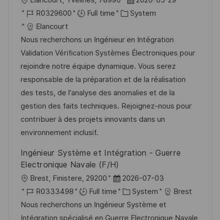
Élancourt, Yvelines, 78990
2026-05-29
o
J
C
o
R0329600
Full time
System
c
o
a
s
Elancourt
a
b
t
t
Nous recherchons un Ingénieur en Intégration
t
I
e
e
Validation Vérification Systèmes Électroniques pour
i
d
g
d
rejoindre notre équipe dynamique. Vous serez
o
o
D
responsable de la préparation et de la réalisation
n
r
a
des tests, de l'analyse des anomalies et de la
y
t
gestion des faits techniques. Rejoignez-nous pour
e
contribuer à des projets innovants dans un
environnement inclusif.
Ingénieur Système et Intégration - Guerre
Electronique Navale (F/H)
L
P
Brest, Finistere, 29200
2026-07-03
o
J
o
C
R0333498
Full time
System
Brest
c
o
s
a
Nous recherchons un Ingénieur Système et
a
b
t
t
Intégration spécialisé en Guerre Electronique Navale