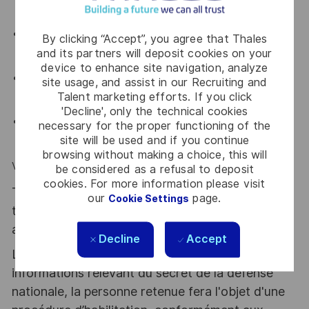
sens aigu de l’engagement
Vous avez le sens du partage des connaissances et
By clicking “Accept”, you agree that Thales
and its partners will deposit cookies on your
l’envie d’accompagner les moins expérimentés
device to enhance site navigation, analyze
Vous avez prendre du recul sur votre activité et sur
site usage, and assist in our Recruiting and
Talent marketing efforts. If you click
celles de vos collègues.
'Decline', only the technical cookies
Vous possédez une grande capacité à capitaliser,
necessary for the proper functioning of the
site will be used and if you continue
documenter et synthétiser le travail réalisé
browsing without making a choice, this will
Vous possédez un bon niveau d’anglais
be considered as a refusal to deposit
cookies. For more information please visit
Thales, entreprise Handi-Engagée, reconnait
our
page.
Cookie Settings
tous les talents. La diversité est notre meilleur
atout. Postulez et rejoignez nous !
Decline
Accept
Le poste pouvant nécessiter d'accéder à des
informations relevant du secret de la défense
nationale, la personne retenue fera l'objet d'une