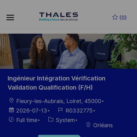
Skip to main content
Skip to main content
(0)
-
-
Ingénieur Intégration Vérification
Validation Qualification (F/H)
Location
Fleury-les-Aubrais, Loiret, 45000
Posted
Job
2026-07-13
R0332775
Date
Id
Hiring
Category
Full time
System
Orléans
Type