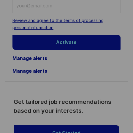
Enter
Email
address
Required
Review and agree to the terms of processing
(Required)
personal information
Activate
Manage alerts
Manage alerts
Get tailored job recommendations
based on your interests.