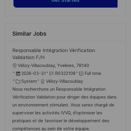
Get Started
Similar Jobs
Responsable Intégration Vérification
Validation F/H
L
Vélizy-Villacoublay, Yvelines, 78140
o
P
J
2026-03-31
R0322108
Full time
c
o
C
o
System
Vélizy-Villacoublay
a
s
a
b
Nous recherchons un Responsable Intégration
t
t
t
I
Vérification Validation pour diriger des équipes dans
i
e
e
d
un environnement stimulant. Vous serez chargé de
o
d
g
superviser les activités IVVQ, d'optimiser les
n
D
o
pratiques et de favoriser le développement des
a
r
compétences au sein de votre équipe.