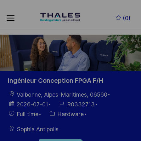
Skip to main content
Skip to main content
(0)
-
-
Ingénieur Conception FPGA F/H
Location
Valbonne, Alpes-Maritimes, 06560
Posted
Job
2026-07-01
R0332713
Date
Id
Hiring
Category
Full time
Hardware
Type
Sophia Antipolis