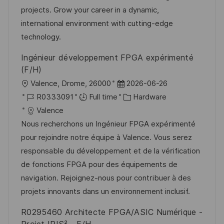
e
projects. Grow your career in a dynamic,
international environment with cutting-edge
technology.
Ingénieur développement FPGA expérimenté
(F/H)
L
P
Valence, Drome, 26000
2026-06-26
o
J
o
C
R0333091
Full time
Hardware
c
o
s
a
Valence
a
b
t
t
Nous recherchons un Ingénieur FPGA expérimenté
t
I
e
e
pour rejoindre notre équipe à Valence. Vous serez
i
d
d
g
responsable du développement et de la vérification
o
D
o
de fonctions FPGA pour des équipements de
n
a
r
navigation. Rejoignez-nous pour contribuer à des
t
y
projets innovants dans un environnement inclusif.
e
R0295460 Architecte FPGA/ASIC Numérique -