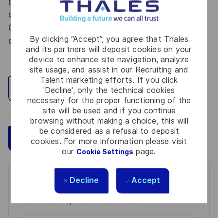
procédure d’habilitation, conformément aux
dispositions des articles R.2311-1 et suivants du
Code de la défense et de l’IGI 1300 SGDSN/PSE
By clicking “Accept”, you agree that Thales
du 09 août 2021.
and its partners will deposit cookies on your
device to enhance site navigation, analyze
site usage, and assist in our Recruiting and
Talent marketing efforts. If you click
Explore Location
'Decline', only the technical cookies
necessary for the proper functioning of the
site will be used and if you continue
browsing without making a choice, this will
be considered as a refusal to deposit
Save
Apply Now
cookies. For more information please visit
our
page.
Cookie Settings
Get notified for similar jobs
Decline
Accept
You'll receive updates once a week