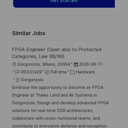
Get Started
Similar Jobs
FPGA Engineer (Open also to Protected
Categories, Law 68/99)
L
P
Gorgonzola, Milano, 20064
2026-06-17
o
J
C
o
R0331429
Full time
Hardware
c
o
a
s
Gorgonzola
a
b
t
t
Embrace the opportunity to become an FPGA
t
I
e
e
Engineer at Thales Land and Air Systems in
i
d
g
d
Gorgonzola. Design and develop advanced FPGA
o
o
D
solutions for real-time SDR architectures,
n
r
a
collaborate with cross-functional teams, and
y
t
contribute to innovative defense and navigation