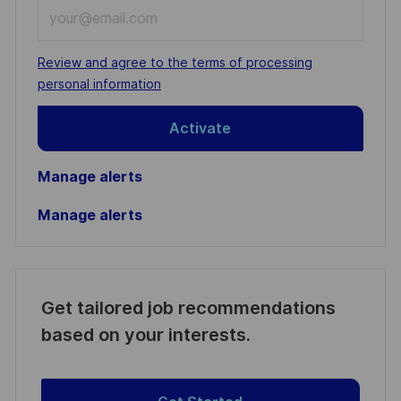
Enter
Email
address
Required
Review and agree to the terms of processing
(Required)
personal information
Activate
Manage alerts
Manage alerts
Get tailored job recommendations
based on your interests.