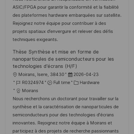
t
I
e
e
ASIC/FPGA pour garantir la conformité et la fiabilité
i
d
g
d
des plateformes hardware embarquées sur satellite.
o
o
D
Rejoignez notre équipe pour contribuer à des
n
r
a
projets spatiaux d’envergure et relever des défis
y
t
techniques exigeants.
e
Thèse Synthèse et mise en forme de
nanoparticules de semiconducteurs pour les
technologies d'écrans (H/F)
L
P
Moirans, Isere, 38430
2026-04-23
o
J
o
C
R0324974
Full time
Hardware
c
o
s
a
Moirans
a
b
t
t
Nous recherchons un doctorant pour travailler sur la
t
I
e
e
synthèse et la caractérisation de nanoparticules de
i
d
d
g
semiconducteurs pour des technologies d'écrans
o
D
o
innovantes. Rejoignez notre équipe à Moirans et
n
a
r
participez à des projets de recherche passionnants