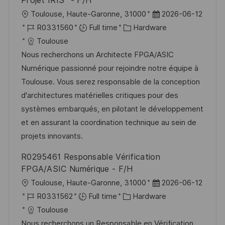
Projet IRIS² - F/H
L
P
Toulouse, Haute-Garonne, 31000
2026-06-12
o
J
C
o
R0331560
Full time
Hardware
c
o
a
s
Toulouse
a
b
t
t
Nous recherchons un Architecte FPGA/ASIC
t
I
e
e
Numérique passionné pour rejoindre notre équipe à
i
d
g
d
Toulouse. Vous serez responsable de la conception
o
o
D
d'architectures matérielles critiques pour des
n
r
a
systèmes embarqués, en pilotant le développement
y
t
et en assurant la coordination technique au sein de
e
projets innovants.
R0295461 Responsable Vérification
FPGA/ASIC Numérique - F/H
L
P
Toulouse, Haute-Garonne, 31000
2026-06-12
o
J
C
o
R0331562
Full time
Hardware
c
o
a
s
Toulouse
a
b
t
t
Nous recherchons un Responsable en Vérification