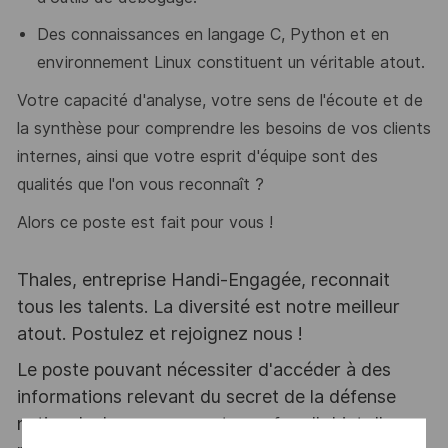
Des connaissances en langage C, Python et en
environnement Linux constituent un véritable atout.
Votre capacité d'analyse, votre sens de l'écoute et de
la synthèse pour comprendre les besoins de vos clients
internes, ainsi que votre esprit d'équipe sont des
qualités que l'on vous reconnaît ?
Alors ce poste est fait pour vous !
Thales, entreprise Handi-Engagée, reconnait
tous les talents. La diversité est notre meilleur
atout. Postulez et rejoignez nous !
Le poste pouvant nécessiter d'accéder à des
informations relevant du secret de la défense
nationale, la personne retenue fera l'objet d'une