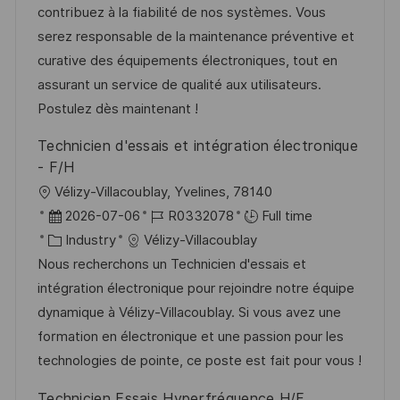
i
e
e
d
contribuez à la fiabilité de nos systèmes. Vous
o
d
g
serez responsable de la maintenance préventive et
n
D
o
curative des équipements électroniques, tout en
a
r
assurant un service de qualité aux utilisateurs.
t
y
Postulez dès maintenant !
e
Technicien d'essais et intégration électronique
- F/H
L
Vélizy-Villacoublay, Yvelines, 78140
o
P
J
2026-07-06
R0332078
Full time
c
o
C
o
Industry
Vélizy-Villacoublay
a
s
a
b
Nous recherchons un Technicien d'essais et
t
t
t
I
intégration électronique pour rejoindre notre équipe
i
e
e
d
dynamique à Vélizy-Villacoublay. Si vous avez une
o
d
g
formation en électronique et une passion pour les
n
D
o
technologies de pointe, ce poste est fait pour vous !
a
r
Technicien Essais Hyperfréquence H/F