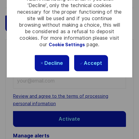
'Decline', only the technical cookies
necessary for the proper functioning of the
site will be used and if you continue
Save
Apply Now
browsing without making a choice, this will
be considered as a refusal to deposit
cookies. For more information please visit
our
page.
Cookie Settings
Get notified for similar jobs
Decline
Accept
You'll receive updates once a week
Enter
Email
address
Required
Review and agree to the terms of processing
(Required)
personal information
Activate
Manage alerts