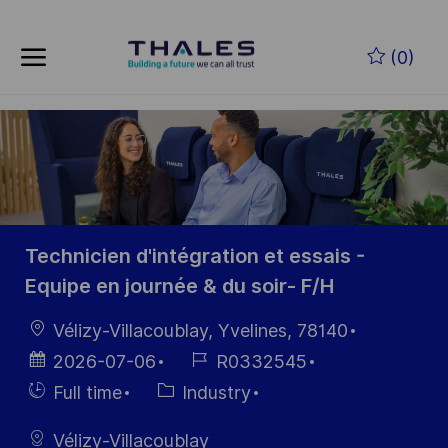
Skip to main content
Skip to main content
(0)
-
-
Technicien d'intégration et essais -
Equipe en journée & du soir- F/H
Location
Vélizy-Villacoublay, Yvelines, 78140
Posted
Job
2026-07-06
R0332545
Date
Id
Hiring
Category
Full time
Industry
Type
Vélizy-Villacoublay