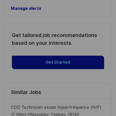
Manage alerts
Get tailored job recommendations
based on your interests.
Get Started
Similar Jobs
CDD Technicien essais hyperfréquence (H/F)
L
Vélizy-Villacoublay, Yvelines, 78140