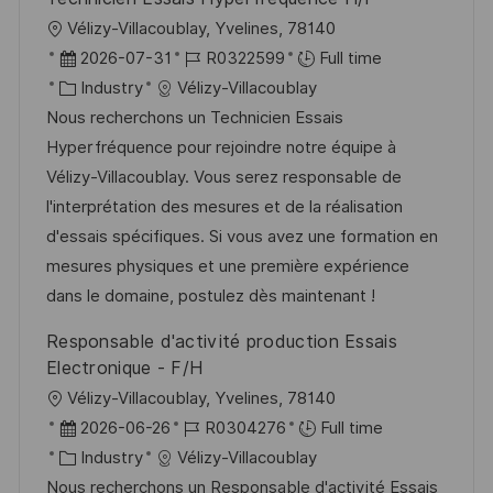
t
y
L
Vélizy-Villacoublay, Yvelines, 78140
e
o
P
J
2026-07-31
R0322599
Full time
c
o
C
o
Industry
Vélizy-Villacoublay
a
s
a
b
Nous recherchons un Technicien Essais
t
t
t
I
Hyperfréquence pour rejoindre notre équipe à
i
e
e
d
Vélizy-Villacoublay. Vous serez responsable de
o
d
g
l'interprétation des mesures et de la réalisation
n
D
o
d'essais spécifiques. Si vous avez une formation en
a
r
mesures physiques et une première expérience
t
y
dans le domaine, postulez dès maintenant !
e
Responsable d'activité production Essais
Electronique - F/H
L
Vélizy-Villacoublay, Yvelines, 78140
o
P
J
2026-06-26
R0304276
Full time
c
o
C
o
Industry
Vélizy-Villacoublay
a
s
a
b
Nous recherchons un Responsable d'activité Essais