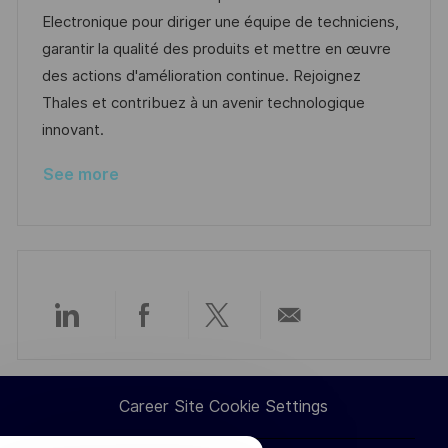
t
t
t
I
Electronique pour diriger une équipe de techniciens,
i
e
e
d
garantir la qualité des produits et mettre en œuvre
o
d
g
des actions d'amélioration continue. Rejoignez
n
D
o
Thales et contribuez à un avenir technologique
a
r
innovant.
t
y
See more
e
Share
Share
Share
Share
via
via
via
via
Career Site Cookie Settings
LinkedIn
Facebook
twitter
email