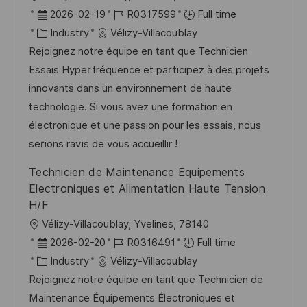
o
P
J
2026-02-19
R0317599
Full time
c
o
C
o
Industry
Vélizy-Villacoublay
a
s
a
b
Rejoignez notre équipe en tant que Technicien
t
t
t
I
Essais Hyperfréquence et participez à des projets
i
e
e
d
innovants dans un environnement de haute
o
d
g
technologie. Si vous avez une formation en
n
D
o
électronique et une passion pour les essais, nous
a
r
serions ravis de vous accueillir !
t
y
Technicien de Maintenance Equipements
e
Electroniques et Alimentation Haute Tension
H/F
L
Vélizy-Villacoublay, Yvelines, 78140
o
P
J
2026-02-20
R0316491
Full time
c
o
C
o
Industry
Vélizy-Villacoublay
a
s
a
b
Rejoignez notre équipe en tant que Technicien de
t
t
t
I
Maintenance Équipements Électroniques et