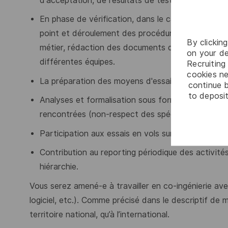
d'acceptation, de résultats de tests.
En phase de vérification, dans le cadre de la stra
point et déroulement des procédures et scénarii d
By clickin
métier, rédaction des documents d’analyse / preu
on your de
différentes équipes.
Recruiting 
cookies ne
La préparation des moyens d'essais et du matérie
continue b
to deposit
Analyses et formalisation sous forme de faits t
rencontrées (non-respect des spécifications, rég
Participation aux essais en vols sur les centres d
Contribution au reporting périodique des activité
hiérarchie.
Vous serez amené-e à travailler en co-ingénierie ave
logiciel, etc.). Comme précisé dans le descriptif de 
territoire national, qu’à l’international.