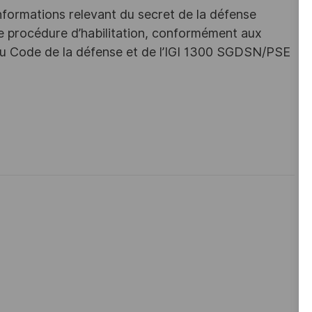
nformations relevant du secret de la défense
une procédure d’habilitation, conformément aux
s du Code de la défense et de l’IGI 1300 SGDSN/PSE