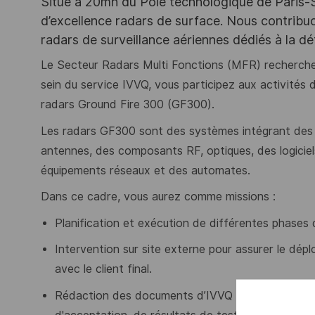
Situé à 20mn du Pôle technologique de Paris-Sac
d’excellence radars de surface. Nous contribuo
radars de surveillance aériennes dédiés à la déte
Le Secteur Radars Multi Fonctions (MFR) recherche 
sein du service IVVQ, vous participez aux activités d’i
radars Ground Fire 300 (GF300).
Les radars GF300 sont des systèmes intégrant des
antennes, des composants RF, optiques, des logicie
équipements réseaux et des automates.
Dans ce cadre, vous aurez comme missions :
Planification et exécution de différentes phases 
Intervention sur site externe pour assurer le dép
avec le client final.
Rédaction des documents d’IVVQ : documents d'int