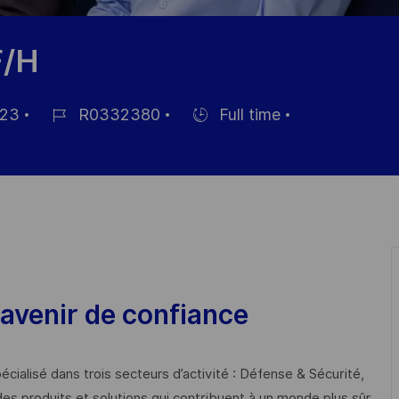
F/H
-23
R0332380
Full time
Job
Hiring
Id
Type
avenir de confiance
cialisé dans trois secteurs d’activité : Défense & Sécurité,
des produits et solutions qui contribuent à un monde plus sûr,