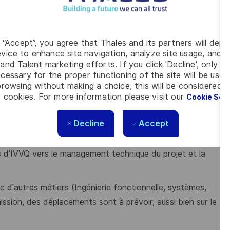
tégie définie par le Test Manager : définition, mise au
e tests, exploitation d'enregistrements avec les outils
g “Accept”, you agree that Thales and its partners will depo
ves, en s’appuyant sur les expertises techniques des
vice to enhance site navigation, analyze site usage, and as
and Talent marketing efforts. If you click 'Decline', only t
cessary for the proper functioning of the site will be used
l associé.
rowsing without making a choice, this will be considered a
 cookies. For more information please visit our
Cookie Set
echniques des anomalies Hardware ou Software
ressions).
Decline
Accept
’essais clients, avec des déplacements à prévoir.
s d’IVVQ vers le management technique du projet et la
c d'autres métiers (Ingénierie fonctionnelle, systèmes,
mission, des déplacements sont à prévoir, aussi bien sur le