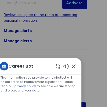
Activate
Email
address
Required
Review and agree to the terms of processing
(Required)
personal information
Manage alerts
Manage alerts
Get tailored job
Career Bot
recommendations
Enabled
Chatbot
The information you provide to the chatbot will
based on your
Sounds
be collected to improve your experience. Please
interests.
read our
privacy policy
to see how we are storing
and protecting your data