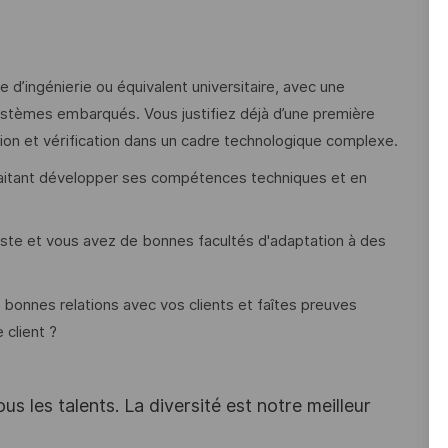
d’ingénierie ou équivalent universitaire, avec une
stèmes embarqués. Vous justifiez déjà d’une première
tion et vérification dans un cadre technologique complexe.
aitant développer ses compétences techniques et en
oste et vous avez de bonnes facultés d'adaptation à des
 bonnes relations avec vos clients et faîtes preuves
 client ?
s les talents. La diversité est notre meilleur