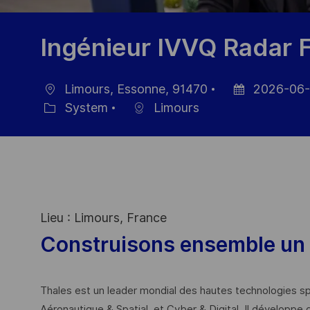
Ingénieur IVVQ Radar 
Limours, Essonne, 91470
2026-06
Location
Posted
System
Limours
Category
Date
Lieu : Limours, France
Construisons ensemble un 
Thales est un leader mondial des hautes technologies spé
Aéronautique & Spatial, et Cyber & Digital. Il développe 