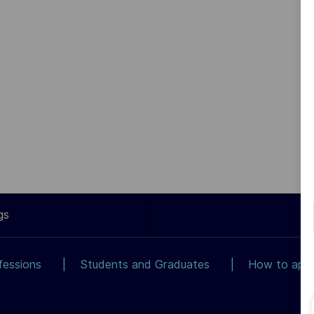
gs
fessions
Students and Graduates
How to app