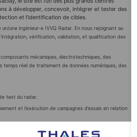
lay, le site est l’un des plus grands centres
ns à développer, concevoir, intégrer et tester des
ction et l’identification de cibles.
un/une ingénieur-e IVVQ Radar. En nous rejoignant au
ntégration, vérification, validation, et qualification des
 composants mécaniques, électrotechniques, des
ls temps réel de traitement de données numériques, des
de test du radar.
loiement et l’exécution de campagnes d’essais en relation
égration, fiches de qualification, cahier de procédures