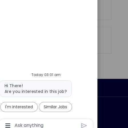
See more
Share
Share
Share
Share
via
via
via
via
LinkedIn
Facebook
twitter
email
Today 03:01 am
Bot
Hi There!
Personal Information
message
Are you interested in this job?
I'm interested
Similar Jobs
ly?
Why join us?
Chatbot
User