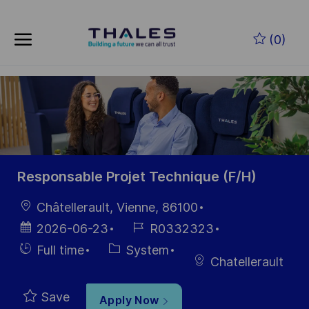
Skip to main content
Skip to main content
(0)
-
-
Responsable Projet Technique (F/H)
Location
Châtellerault, Vienne, 86100
Posted
Job
2026-06-23
R0332323
Date
Id
Hiring
Category
Full time
System
Chatellerault
Type
Save
Apply Now