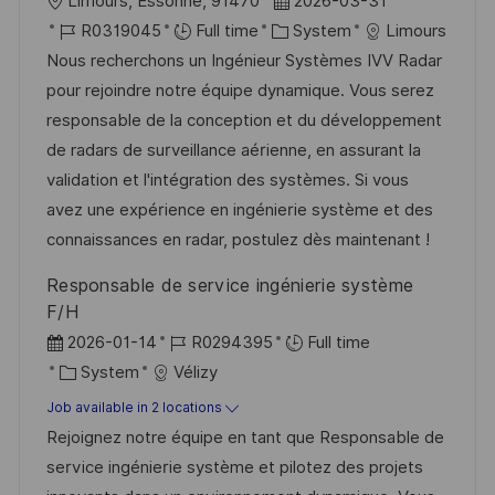
L
P
Limours, Essonne, 91470
2026-03-31
o
J
C
o
R0319045
Full time
System
Limours
c
o
a
s
Nous recherchons un Ingénieur Systèmes IVV Radar
a
b
t
t
pour rejoindre notre équipe dynamique. Vous serez
t
I
e
e
responsable de la conception et du développement
i
d
g
d
de radars de surveillance aérienne, en assurant la
o
o
D
validation et l'intégration des systèmes. Si vous
n
r
a
avez une expérience en ingénierie système et des
y
t
connaissances en radar, postulez dès maintenant !
e
Responsable de service ingénierie système
F/H
P
J
2026-01-14
R0294395
Full time
o
C
o
System
Vélizy
s
a
b
Job available in 2 locations
t
t
I
Rejoignez notre équipe en tant que Responsable de
e
e
d
service ingénierie système et pilotez des projets
d
g