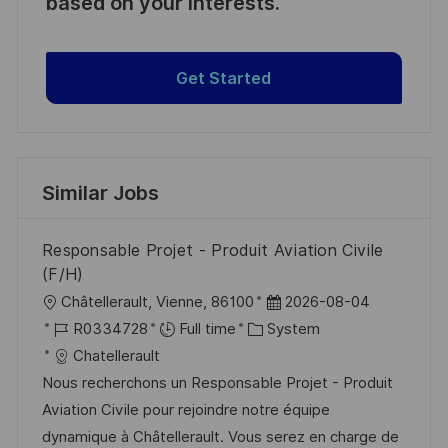
based on your interests.
Get Started
Similar Jobs
Responsable Projet - Produit Aviation Civile
(F/H)
L
P
Châtellerault, Vienne, 86100
2026-08-04
o
J
C
o
R0334728
Full time
System
c
o
a
s
Chatellerault
a
b
t
t
Nous recherchons un Responsable Projet - Produit
t
I
e
e
Aviation Civile pour rejoindre notre équipe
i
d
g
d
dynamique à Châtellerault. Vous serez en charge de