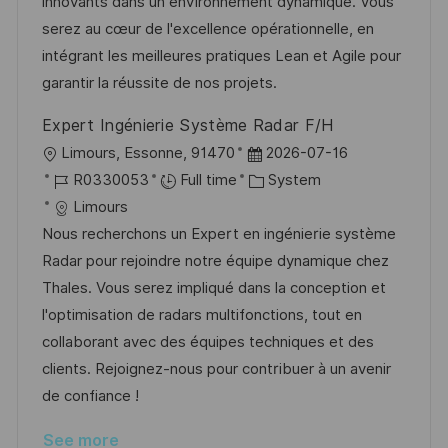
innovants dans un environnement dynamique. Vous
D
o
serez au cœur de l'excellence opérationnelle, en
a
r
intégrant les meilleures pratiques Lean et Agile pour
t
y
garantir la réussite de nos projets.
e
Expert Ingénierie Système Radar F/H
L
P
Limours, Essonne, 91470
2026-07-16
o
J
o
C
R0330053
Full time
System
c
o
s
a
Limours
a
b
t
t
Nous recherchons un Expert en ingénierie système
t
I
e
e
Radar pour rejoindre notre équipe dynamique chez
i
d
d
g
Thales. Vous serez impliqué dans la conception et
o
D
o
l'optimisation de radars multifonctions, tout en
n
a
r
collaborant avec des équipes techniques et des
t
y
clients. Rejoignez-nous pour contribuer à un avenir
e
de confiance !
See more