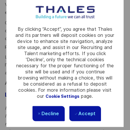
Vous appréciez le travail en équipe tout en étant rigoureux
et à l'écoute de vos interlocuteurs ?
On vous reconnait pour votre capacité de synthèse et de
By clicking “Accept”, you agree that Thales
communication. Vous êtes à l’écoute, force de proposition,
and its partners will deposit cookies on your
curieux et prêt à découvrir un nouveau domaine. Vous faite
device to enhance site navigation, analyze
preuve d’autonomie et d’esprit critique ?
site usage, and assist in our Recruiting and
Talent marketing efforts. If you click
L’ aisance relationnelle, l’animation de réunions, la vision de
'Decline', only the technical cookies
l’avancement technique calendaire des métiers sont des
necessary for the proper functioning of the
site will be used and if you continue
atouts que l'on vous reconnait ?
browsing without making a choice, this will
Alors ce poste est fait pour vous !
be considered as a refusal to deposit
cookies. For more information please visit
Le mot du manager
our
page.
Cookie Settings
Intégrez une équipe dynamique et bienveillante dédiée à
Decline
Accept
l'excellence inertielle, où l’ingénierie solution est le
métier socle et chef d’orchestre de l’exécution de