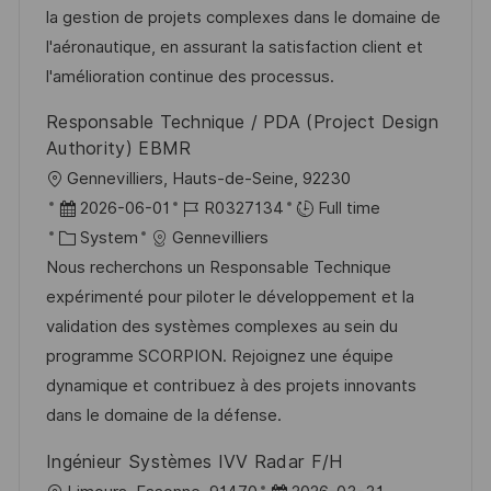
o
o
D
la gestion de projets complexes dans le domaine de
n
r
a
l'aéronautique, en assurant la satisfaction client et
y
t
l'amélioration continue des processus.
e
Responsable Technique / PDA (Project Design
Authority) EBMR
L
Gennevilliers, Hauts-de-Seine, 92230
o
P
J
2026-06-01
R0327134
Full time
c
o
C
o
System
Gennevilliers
a
s
a
b
Nous recherchons un Responsable Technique
t
t
t
I
expérimenté pour piloter le développement et la
i
e
e
d
validation des systèmes complexes au sein du
o
d
g
programme SCORPION. Rejoignez une équipe
n
D
o
dynamique et contribuez à des projets innovants
a
r
dans le domaine de la défense.
t
y
Ingénieur Systèmes IVV Radar F/H
e