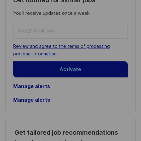
Get notified for similar jobs
You'll receive updates once a week
Enter
Email
address
Required
Review and agree to the terms of processing
(Required)
personal information
Activate
Manage alerts
Manage alerts
Get tailored job recommendations